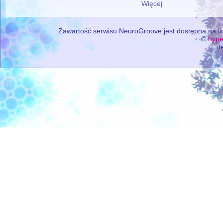
Więcej
Zawartość serwisu NeuroGroove jest dostępna na lic
©
hype
de