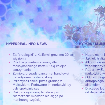
hyperreal.info news
hyperreal.in
Za "przekąski" z Kalifornii grozi mu 20 lat
Naproksen i 
więzienia
Jak leki traf
Produkcja metamfetaminy dla
Alkohol i ko
meksykańskiego kartelu? Są kolejne
w odmienny 
zatrzymania
Raport: w Eu
Żołnierz brygady pancernej handlował
narkotyki o w
narkotykami na dużą skalę
Od daru bogó
Przemycali dzieci przez granicę z
antropologia
Meksykiem. Podawano im narkotyki, by
alkoholem
były spokojniejsze
Dlaczego leg
Rok po częściowej legalizacji w
od depenaliza
Niemczech: młodzież nie sięga po
marihuanę częściej