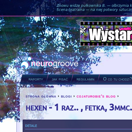
Znowu widzę pułkownika B. — olbrzymia ku
Scena teatralna — na niej potwory sztuczne
raporty
jak pisać
regulamin
O co tu chodzi
strona główna
›
blogi
›
cojaturobie's blog
›
you are here
hexen - 1 raz.. , fetka, 3mm
detale