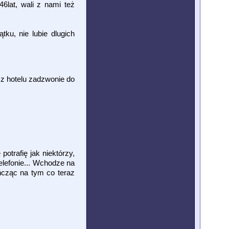
46lat, wali z nami też
ku, nie lubie dlugich
 z hotelu zadzwonie do
otrafię jak niektórzy,
elefonie... Wchodze na
ńcząc na tym co teraz