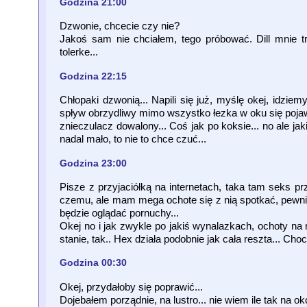
Godzina 21:00
Dzwonie, chcecie czy nie?
Jakoś sam nie chciałem, tego próbować. Dill mnie t
tolerke...
Godzina 22:15
Chłopaki dzwonią... Napili się już, myślę okej, idzie
spływ obrzydliwy mimo wszystko łezka w oku się pojawił
znieczulacz dowalony... Coś jak po koksie... no ale ja
nadal mało, to nie to chce czuć...
Godzina 23:00
Pisze z przyjaciółką na internetach, taka tam seks p
czemu, ale mam mega ochote się z nią spotkać, pewnie
będzie oglądać pornuchy...
Okej no i jak zwykle po jakiś wynalazkach, ochoty na
stanie, tak.. Hex działa podobnie jak cała reszta... Cho
Godzina 00:30
Okej, przydałoby się poprawić...
Dojebałem porządnie, na lustro... nie wiem ile tak na ok