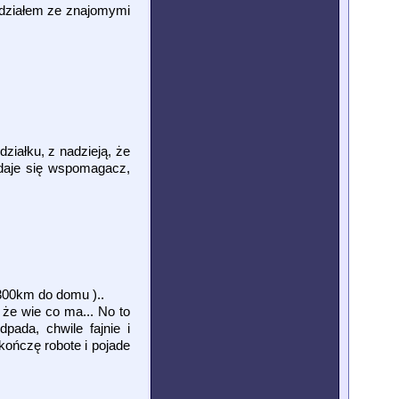
iedziałem ze znajomymi
ziałku, z nadzieją, że
daje się wspomagacz,
300km do domu )..
 że wie co ma... No to
ada, chwile fajnie i
kończę robote i pojade