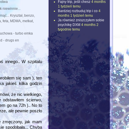
Fajny trip, jeśli chesz
4 months
ństwa
1 tydzień temu
k niewinnie...
Bardziej rozbuduj trip i co
4
months 1 tydzień temu
nąć... Kryształ, benzo,
Ja również zniszczyłem sobie
a, feta, MDMA, metkat,
psychikę DXM
4 months 2
tygodnie temu
uchowa - turbo emka
d - drugs en
ś innego.. W szpitalu
robiłem się sam ), ten
a jakieś kilka godzin
ówi, że nic wielkiego,
e odstawiłem ścierwo,
em go na 72h ).. No to
rze, ale pewnie poszło
nie zmęczony, jak mam
 sie spodobała... Chyba