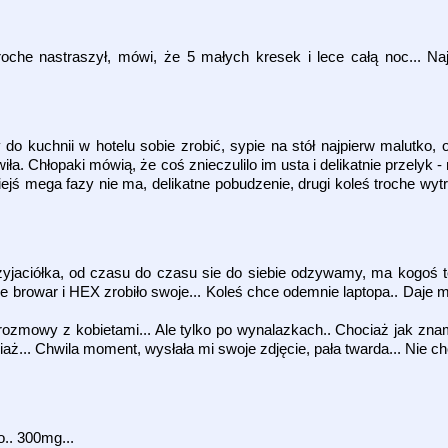
roche nastraszył, mówi, że 5 małych kresek i lece całą noc... N
my do kuchnii w hotelu sobie zrobić, sypie na stół najpierw malutko
a. Chłopaki mówią, że coś znieczulilo im usta i delikatnie przelyk -
kiejś mega fazy nie ma, delikatne pobudzenie, drugi koleś troche wyt
rzyjaciółka, od czasu do czasu sie do siebie odzywamy, ma kogoś 
 browar i HEX zrobiło swoje... Koleś chce odemnie laptopa.. Daje m
 rozmowy z kobietami... Ale tylko po wynalazkach.. Chociaż jak zna
ciaż... Chwila moment, wysłała mi swoje zdjęcie, pała twarda... Nie c
o.. 300mg...