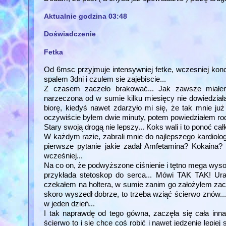
Aktualnie godzina 03:48
Doświadczenie
Fetka
Od 6msc przyjmuje intensywniej fetke, wczesniej konc
spalem 3dni i czulem sie zajebiscie...
Z czasem zaczeło brakować... Jak zawsze miał
narzeczona od w sumie kilku miesięcy nie dowiedziała 
biorę, kiedyś nawet zdarzyło mi się, że tak mnie ju
oczywiście byłem dwie minuty, potem powiedziałem rodzi
Stary swoją drogą nie lepszy... Koks wali i to ponoć cał
W każdym razie, zabrali mnie do najlepszego kardiolog
pierwsze pytanie jakie zadał Amfetamina? Kokaina? J
wcześniej...
Na co on, że podwyższone ciśnienie i tętno mega wysok
przykłada stetoskop do serca... Mówi TAK TAK! Ura
czekałem na holtera, w sumie zanim go założyłem zacz
skoro wyszedł dobrze, to trzeba wziąć ścierwo znów..
w jeden dzień...
I tak naprawdę od tego gówna, zaczęła się cała inn
ścierwo to i się chce coś robić i nawet jedzenie lepiej