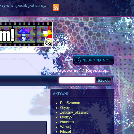
zy tym w sposób potworny.
Logowanie
Rejestracja
Szukaj
Formularz wyszukiwania
aktywni
PanSzaman
Gryby
Żelazny_aksamit
t.rydzyk
chacken
Wawoj
Filozof