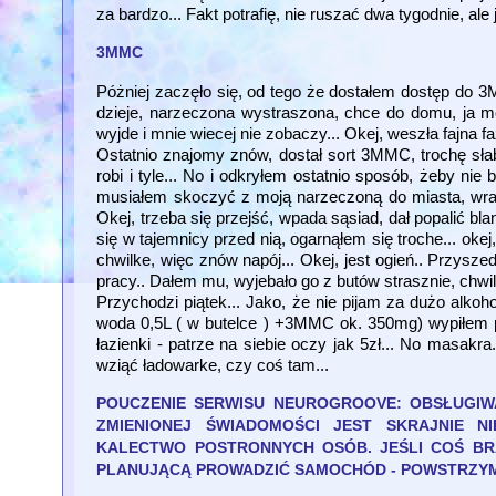
za bardzo... Fakt potrafię, nie ruszać dwa tygodnie, al
3MMC
Póżniej zaczęło się, od tego że dostałem dostęp do 3
dzieje, narzeczona wystraszona, chce do domu, ja mów
wyjde i mnie wiecej nie zobaczy... Okej, weszła fajna fa
Ostatnio znajomy znów, dostał sort 3MMC, trochę słab
robi i tyle... No i odkryłem ostatnio sposób, żeby ni
musiałem skoczyć z moją narzeczoną do miasta, wra
Okej, trzeba się przejść, wpada sąsiad, dał popalić 
się w tajemnicy przed nią, ogarnąłem się troche... okej
chwilke, więc znów napój... Okej, jest ogień.. Przysze
pracy.. Dałem mu, wyjebało go z butów strasznie, chwile 
Przychodzi piątek... Jako, że nie pijam za dużo alko
woda 0,5L ( w butelce ) +3MMC ok. 350mg) wypiłem prz
łazienki - patrze na siebie oczy jak 5zł... No masak
wziąć ładowarke, czy coś tam...
POUCZENIE SERWISU NEUROGROOVE: OBSŁUGIW
ZMIENIONEJ ŚWIADOMOŚCI JEST SKRAJNIE 
KALECTWO POSTRONNYCH OSÓB. JEŚLI COŚ BRA
PLANUJĄCĄ PROWADZIĆ SAMOCHÓD - POWSTRZYMA