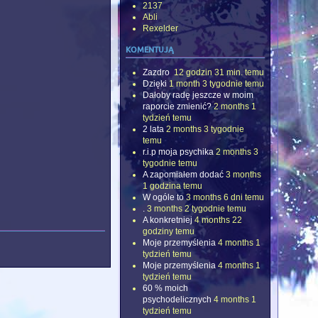
2137
Abli
Rexelder
komentują
Zazdro
12 godzin 31 min. temu
Dzięki
1 month 3 tygodnie temu
Dałoby radę jeszcze w moim
raporcie zmienić?
2 months 1
tydzień temu
2 lata
2 months 3 tygodnie
temu
r.i.p moja psychika
2 months 3
tygodnie temu
A zapomiałem dodać
3 months
1 godzina temu
W ogóle to
3 months 6 dni temu
.
3 months 2 tygodnie temu
A konkretniej
4 months 22
godziny temu
Moje przemyślenia
4 months 1
tydzień temu
Moje przemyślenia
4 months 1
tydzień temu
60 % moich
psychodelicznych
4 months 1
tydzień temu