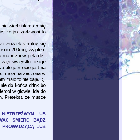
 nie wiedziałem co się
ię, że jak zadzwoni to
ów człowiek smutny się
- około 200mg, wypiłem
ą mam znów petarde..
) więc wszystko dzieje
o ale jebniecie jest na
wać, moja narzeczona w
m mało to nie daje.. :)
 nie do końca drink bo
erdol w głowie, ide do
am. Pretekst, że musze
 NIETRZEŹWYM LUB
OWAĆ ŚMIERĆ BĄDŹ
WĄ PROWADZĄCĄ LUB