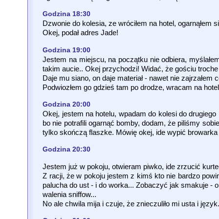
Godzina 18:30
Dzwonie do kolesia, ze wróciłem na hotel, ogarnąłem si
Okej, podał adres Jade!
Godzina 19:00
Jestem na miejscu, na początku nie odbiera, myślałem ż
takim aucie.. Okej przychodzi! Widać, że gościu troche
Daje mu siano, on daje materiał - nawet nie zajrzałem co
Podwiozłem go gdzieś tam po drodze, wracam na hotel.
Godzina 20:00
Okej, jestem na hotelu, wpadam do kolesi do drugiego
bo nie potrafili ogarnąć bomby, dodam, że piliśmy sobie 
tylko skończą flaszke. Mówię okej, ide wypić browarka 
Godzina 20:30
Jestem już w pokoju, otwieram piwko, ide zrzucić kurt
Z racji, że w pokoju jestem z kimś kto nie bardzo pow
palucha do ust - i do worka... Zobaczyć jak smakuje -
walenia sniffow...
No ale chwila mija i czuje, że znieczuliło mi usta i język.