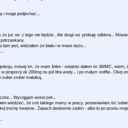
ę i moge podjechać...
e już nic z tego nie będzie.. Ale drugi raz próbuję odbiera... Mówi
 potrzaskany.
 tam jest, widziałem że biało i w miare dużo...
..
 pokoju, mówię im, że mam fetke - ostatnio dałem im 3MMC, wiem, że
w proporcji ok 200mg na pol litra wody... i po małym sniffie.. Okej on
i sobie zrobie malutką..
eczke... Wyciągam woreczek...
inien wiedzieć, że coś takiego mamy w pracy, postanawiam iść sobie
 okej trochę kwaśne.. Zapach dosłownie żaden - albo to po prostu mo
..