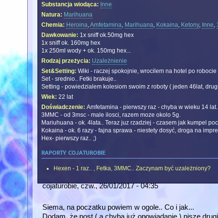
Substancja wiodąca:
Inne
Natura:
Marihuana
Chemia:
Heroina
,
Amfetamina
,
Marihuana
,
Kokaina
,
Ketony
,
Inne
,
Dawkowanie:
1x sniff ok.50mg hex
1x sniff ok. 160mg hex
1x 250ml wody + ok. 150mg hex...
Rodzaj przeżycia:
Uzależnienie
Set&Setting:
Wiki - raczej spokojnie, wrocilem na hotel po robocie
Set - srednio.. Fetki brakuje..
Setting - powiedzialem kolesiom swoim z roboty ( jeden 46lat, drug
Wiek:
22 lat
Doświadczenie:
Amfetamina - pierwszy raz - chyba w wieku 14 lat.. 
3MMC - od 3msc - male ilosci, razem moze okolo 5g.
Mariuhuana - ok. 4lata.. Teraz juz rzadziej - czasem jak kumpel poc
Kokaina - ok. 6 razy - fajna sprawa - niestety dosyć, droga na imp
Hex- pierwszy raz.. ;)
raporty cojaturobie
Hexen - 1 raz.. , Fetka, 3MMC.. Zaczynam być uzależniony?
cojaturobie
, czw., 26/01/2017 - 04:35
Siema, na poczatku powiem w ogole.. Co i jak...
Dodam, że post ( a chyba już opowiadanie ) piszę drugi 