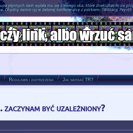
pa płynnych świń wylała mu się z lewego oka, które zniekształciło się pr
. Ohydny świnio ryj w zielonej konfederatce z piórkiem. (Witkacy, Peyotl)
?
Regulamin i zastrzeżenia
Jak napisać TR?
c.. zaczynam być uzależniony?