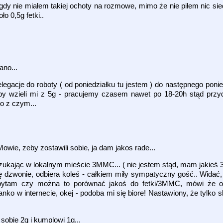
gdy nie miałem takiej ochoty na rozmowe, mimo że nie piłem nic s
o 0,5g fetki..
ano...
egacje do roboty ( od poniedziałku tu jestem ) do następnego ponied
y wzieli mi z 5g - pracujemy czasem nawet po 18-20h stąd przy
o z czym...
Mowie, zeby zostawili sobie, ja dam jakos rade...
zukając w lokalnym mieście 3MMC... ( nie jestem stąd, mam jakieś 
ię dzwonie, odbiera koleś - całkiem miły sympatyczny gość.. Widać,
tam czy można to porównać jakoś do fetki/3MMC, mówi że odp
ko w internecie, okej - podoba mi się biore! Nastawiony, że tylko s
sobie 2g i kumplowi 1g...