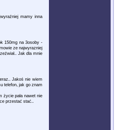
ajwyraźniej mamy inna
, ok 150mg na 3osoby -
 mowie ze najwyrazniej
rzeźwiał.. Jak dla mnie
teraz.. Jakoś nie wiem
u telefon, jak go znam
m życie pała nawet nie
hce przestać stać..