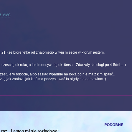
3-MMC
i 21 ) ze biore fetke od znajomego w tym miescie w ktorym jestem.
częściej ok roku, a tak intensywniej ok. 6msc... Zdarzaly sie ciagi po 4-5dni... :)
zestuje w robocie, albo sasiad wpadnie na lolka bo nie ma z kim spalić..
rezkę jak znalazł, jak ktoś ma poczęstować to nigdy nie odmawiam :)
podobne
raz.. Laptop mi się rozładował..