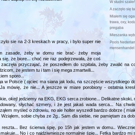
W studni szale
A zaczęło się ta
Miałem się ogar
trawa, oxy, kod
pregaba
Mieszanka wyb
zylo sie na 2-3 kreskach w pracy, i bylo super nie
Pools Nederlan
mensenhandel
em zasade, żeby w domu nie brać- żeby moja
się, że biore... choć nie raz podejrzewała, że coś
ż zaczęła przyczajać, że poszedłem do szpitala, żeby zwalić na co
com, że jestem tu i tam i się mega zmartwili...
kiem sporo...
a w Polsce ( ojciec ma siana jak lodu, na szczęście wszystkiego do
a mówię, że nie... A jeszcze w miare porobiony - ostatnia kresk
ie, okej! jedziemy na EKG, EKG serca zrobione... Delikatne skoki, m
dowany, słychać szmery, i że jest jakaś wada serca... Na chwil
ąłem myśleć o zdrowiu, no ale holter wyszedł bardzo dobrze ( miał
. Wziąłem, sobie chyba ze 2g.. Sam dla siebie, nie pamiętam za dob
a reszta... Bez ścierwa śpię, po 15h jak jestem w domu.. Wiecz
 smakuje... No i co najdziwniejsze normalnie śpię... Fetka bardzo mi