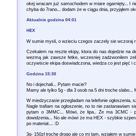
okej wracam już samochodem w miare ogarnięty... I ni
chyba do 7rano... dodam że w ciągu dnia, przyjąłem okoł
Aktualnie godzina 04:01
HEX
W sumie mysli, o wzieciu czegos zaczely sie wczoraj r
Czekalem na reszte ekipy, ktora do nas dojedzie na del
wezmą jak zawsze fetke, wczesniej zadzwonilem zeb
oczywiscie ekipa doswiadczona, wiedza co jest pięć i c
Godzina 15:30
No i dojechali... Pytam macie?
Mamy ale tylko 5g - dla 3 osob na 5 dni troche slabo... 
W miedzyczasie przegladam na telefonie ogłoszenia, s
Nagle trafiam na ogłoszenie, no to nie zastanawiam s
pytam o 3MMC... Mówi, że lipa.. Że ma 3CMC - py
dowidzenia... No ale mówi że ma HEX - szybkie szperan
po materiał.... :D
3g- 150zł trochę drogo ale co mi tam, wziąłem w sumie 