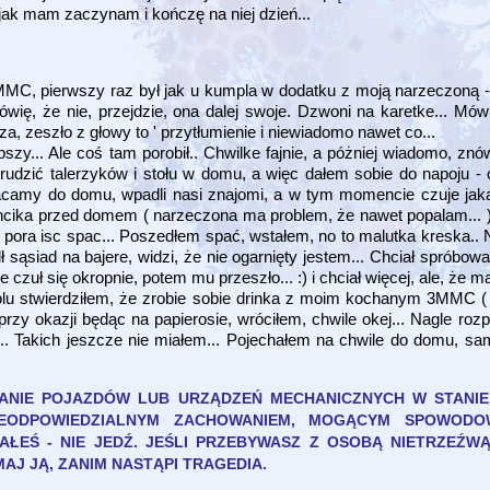
e jak mam zaczynam i kończę na niej dzień...
MMC, pierwszy raz był jak u kumpla w dodatku z moją narzeczoną -
ię, że nie, przejdzie, ona dalej swoje. Dzwoni na karetke... Mów
za, zeszło z głowy to ' przytłumienie i niewiadomo nawet co...
szy... Ale coś tam porobił.. Chwilke fajnie, a póżniej wiadomo, zn
e brudzić talerzyków i stołu w domu, a więc dałem sobie do napoju 
camy do domu, wpadli nasi znajomi, a w tym momencie czuje jak
blancika przed domem ( narzeczona ma problem, że nawet popalam... 
, pora isc spac... Poszedłem spać, wstałem, no to malutka kreska.. N
dł sąsiad na bajere, widzi, że nie ogarnięty jestem... Chciał spróbo
czuł się okropnie, potem mu przeszło... :) i chciał więcej, ale, że ma
holu stwierdziłem, że zrobie sobie drinka z moim kochanym 3MMC (
y okazji będąc na papierosie, wróciłem, chwile okej... Nagle rozpi
ra... Takich jeszcze nie miałem... Pojechałem na chwile do domu, s
ANIE POJAZDÓW LUB URZĄDZEŃ MECHANICZNYCH W STANIE
NIEODPOWIEDZIALNYM ZACHOWANIEM, MOGĄCYM SPOWOD
ŁEŚ - NIE JEDŹ. JEŚLI PRZEBYWASZ Z OSOBĄ NIETRZEŹ
J JĄ, ZANIM NASTĄPI TRAGEDIA.