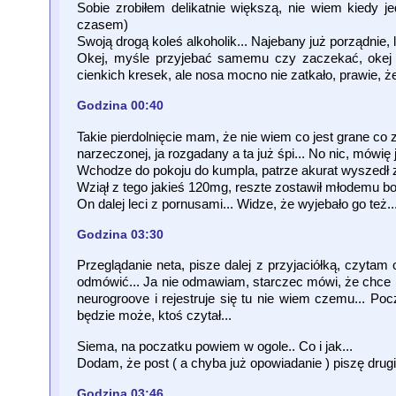
Sobie zrobiłem delikatnie większą, nie wiem kiedy jede
czasem)
Swoją drogą koleś alkoholik... Najebany już porządnie
Okej, myśle przyjebać samemu czy zaczekać, okej bi
cienkich kresek, ale nosa mocno nie zatkało, prawie, ż
Godzina 00:40
Takie pierdolnięcie mam, że nie wiem co jest grane co
narzeczonej, ja rozgadany a ta już śpi... No nic, mówię 
Wchodze do pokoju do kumpla, patrze akurat wyszedł z
Wziął z tego jakieś 120mg, reszte zostawił młodemu bo
On dalej leci z pornusami... Widze, że wyjebało go też.
Godzina 03:30
Przeglądanie neta, pisze dalej z przyjaciółką, czytam
odmówić... Ja nie odmawiam, starczec mówi, że chce ko
neurogroove i rejestruje się tu nie wiem czemu... 
będzie może, ktoś czytał...
Siema, na poczatku powiem w ogole.. Co i jak...
Dodam, że post ( a chyba już opowiadanie ) piszę drugi r
Godzina 03:46