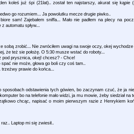
n koleś już śpi (21lat).. został ten najstarszy, akurat się kąpie (
, ledwo go rozumiem... Ja powolutku mecze drugie piwko..
ore sam! Zajebałem sniffa... Mało nie padłem na plecy na począt
e z automatu spływ...
 ze sobą zrobić... Nie zwróciłem uwagi na swoje oczy, okej wychodze
jej, że też sie położę. O 5:30 musze wstać do roboty...
 pod prysznica, okej! chcesz? - Chce!
 spać nie może, głowa go boli czy coś tam..
.. trzeżwy prawie do końca...
 o sposobach odstawienia tych gówien, bo zaczynam czuć, że ja nie p
mputer bo na telefonie mało widzi, ja mu mowie, żeby siedział na t
Początkowo chcąc, napisać o moim pierwszym razie z Henrykiem ko
az.. Laptop mi się zwiesił..