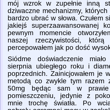
mój wzrok w zupełnie inną st
dziwaczne mechanizmy, których 
bardzo ubrać w słowa. Czułem s
jakiejś superzaawansowanej k
pewnym momencie otworzyłe
naszej rzeczywistości, któr
percepowałem jak po dość wyso
Siódme doświadczenie miało
sierpnia ubiegłego roku i diame
poprzednich. Zainicjowałem je 
metodą co zwykle tym razem 
50mg będąc sam w prawie 
pomieszczeniu, jedynie z pok
mnie trochę światła. Po wci