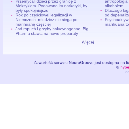
Przemycali dzieci przez granicę z
antropologia
Meksykiem. Podawano im narkotyki, by
alkoholem
były spokojniejsze
Dlaczego leg
Rok po częściowej legalizacji w
od depenaliza
Niemczech: młodzież nie sięga po
Psychoaktyw
marihuanę częściej
marihuana to
Jad ropuch i grzyby halucynogenne. Big
Pharma stawia na nowe preparaty
Więcej
Zawartość serwisu NeuroGroove jest dostępna na lic
©
hype
de