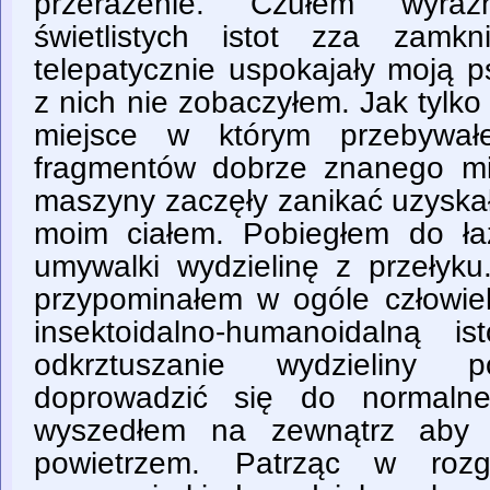
przerażenie. Czułem wyra
świetlistych istot zza zamkn
telepatycznie uspokajały moją p
z nich nie zobaczyłem. Jak tylko
miejsce w którym przebywał
fragmentów dobrze znanego mi
maszyny zaczęły zanikać uzyska
moim ciałem. Pobiegłem do ła
umywalki wydzielinę z przełyku
przypominałem w ogóle człowiek
insektoidalno-humanoidalną 
odkrztuszanie wydzieliny
doprowadzić się do normalne
wyszedłem na zewnątrz aby 
powietrzem. Patrząc w roz