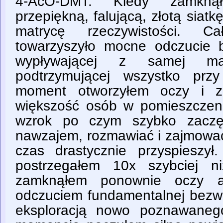
4-AcO-DMT. Kiedy zamkną
przepiękną, falującą, złotą siatk
matrycę rzeczywistości. Ca
towarzyszyło mocne odczucie 
wypływającej z samej matr
podtrzymującej wszystko przy
moment otworzyłem oczy i zo
większość osób w pomieszczen
wzrok po czym szybko zaczęł
nawzajem, rozmawiać i zajmować
czas drastycznie przyspieszył
postrzegałem 10x szybciej n
zamknąłem ponownie oczy a
odczuciem fundamentalnej bezwa
eksploracją nowo poznawane