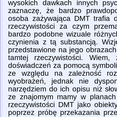
wysokich dawkach innych psyc
zaznaczę, że bardzo prawdopo
osoba zażywająca DMT trafia d
rzeczywistości za czym przem
bardzo podobne wizuale różnych
czynienia z tą substancją. Wi
przedstawione na jego obrazach
tamtej rzeczywistości. Wiem,
doświadczeń za pomocą symboli 
ze względu na zależność roz
wyobrażeń, jednak nie dyspo
narzędziem do ich opisu niż sło
ze znajomym mamy w planach s
rzeczywistości DMT jako obiekt
poprzez próbę przekazania prze