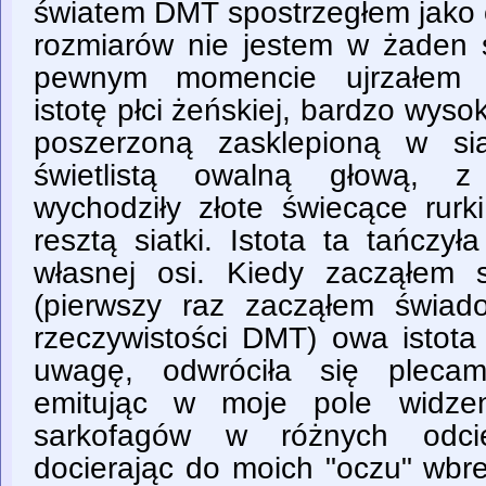
światem DMT spostrzegłem jako 
rozmiarów nie jestem w żaden
pewnym momencie ujrzałem p
istotę płci żeńskiej, bardzo wysok
poszerzoną zasklepioną w si
świetlistą owalną głową, z 
wychodziły złote świecące rurk
resztą siatki. Istota ta tańczy
własnej osi. Kiedy zacząłem s
(pierwszy raz zacząłem świad
rzeczywistości DMT) owa istota
uwagę, odwróciła się plecam
emitując w moje pole widzen
sarkofagów w różnych odcien
docierając do moich "oczu" wbre