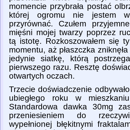
momencie przybrała postać olbrz
której ogromu nie jestem w
przyrównać. Czułem przyjemne
mięśni mojej twarzy poprzez r
tą istotę. Rozkoszowałem się 
momentu, aż płaszczka zniknęła
jedynie siatkę, którą postrze
pierwszego razu. Resztę doświa
otwartych oczach.
Trzecie doświadczenie odbywało 
ubiegłego roku w mieszkani
Standardowa dawka 30mg zask
przeniesieniem do rzeczywis
wypełnionej błękitnymi fraktala