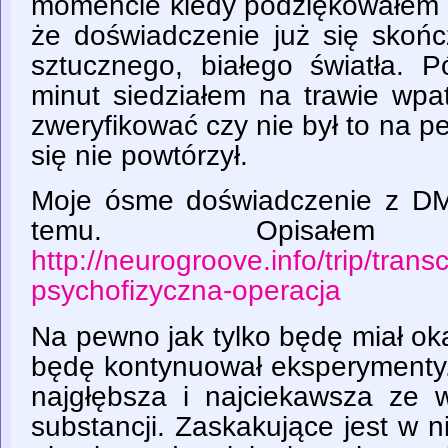
momencie kiedy podziękowałem s
że doświadczenie już się skońc
sztucznego, białego światła. P
minut siedziałem na trawie wpa
zweryfikować czy nie był to na p
się nie powtórzył.
Moje ósme doświadczenie z DM
temu. Opisał
http://neurogroove.info/trip/tran
psychofizyczna-operacja
Na pewno jak tylko będę miał o
będę kontynuował eksperymenty.
najgłębsza i najciekawsza ze 
substancji. Zaskakujące jest w ni