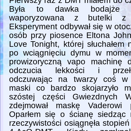
Pierwszy raz z DMT miałem do cz
Była to dawka bodajże 
waporyzowana z butelki z 
Eksperyment odbywał się w otoc
osób przy piosence Eltona Joh
Love Tonight, której słuchałem
po wciągnięciu dymu w momen
prowizoryczną vapo machinę 
odczucia lekkości i prze
odczuwając na twarzy coś w 
maski co bardzo skojarzyło 
szóstej części Gwiezdnych 
zdejmował maskę Vaderowi p
Oparłem się o ścianę siedząc 
rzeczywistości osiągnęła stopi