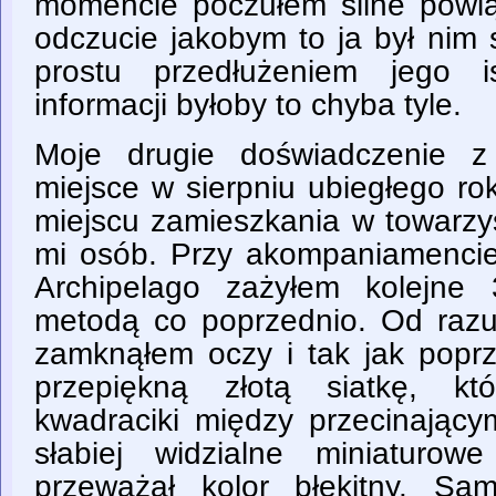
momencie poczułem silne powi
odczucie jakobym to ja był ni
prostu przedłużeniem jego is
informacji byłoby to chyba tyle.
Moje drugie doświadczenie z
miejsce w sierpniu ubiegłego 
miejscu zamieszkania w towarzy
mi osób. Przy akompaniamencie
Archipelago zażyłem kolejn
metodą co poprzednio. Od raz
zamknąłem oczy i tak jak popr
przepiękną złotą siatkę, kt
kwadraciki między przecinającym
słabiej widzialne miniaturow
przeważał kolor błękitny. S