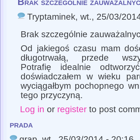
Brak szczególnie zauważalny
Tryptaminek
, wt., 25/03/201
Brak szczególnie zauważalnyc
Od jakiegoś czasu mam doś
długotrwałą, przede wszy
Potrafię idealnie odtworzy
doświadczałem w wieku paru
wyciągałbym pochopnego wni
tego przyczyną.
Log in
or
register
to post com
prada
grap
, wt., 25/03/2014 - 20:16