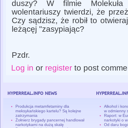
duszy? W filmie Molekuł
wolentariuszy twierdzi, że prze
Czy sądzisz, że robił to otwiera
leżącęj "zasypiając?
Pzdr.
Log in
or
register
to post comme
hyperreal.info news
hyperreal.in
Produkcja metamfetaminy dla
Alkohol i ko
meksykańskiego kartelu? Są kolejne
w odmienny 
zatrzymania
Raport: w Eu
Żołnierz brygady pancernej handlował
narkotyki o w
narkotykami na dużą skalę
Od daru bogó