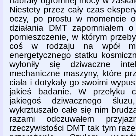
nabrały ogromnej mocy w zaskak
Niestety przez cały czas ekspe
oczy, po prostu w momencie 
działania DMT zapomniałem o 
pomieszczenie, w którym przeby
coś w rodzaju na wpół ma
energetycznego statku kosmiczn
wyłoniły się dziwaczne intel
mechaniczne maszyny, które prz
ciała i dotykały go swoimi wypu
jakieś badanie. W przełyku 
jakiegoś dziwacznego śluzu
wykrztuszało całe się nim brudz
razami odczuwałem przyjazn
rzeczywistości DMT tak tym raz