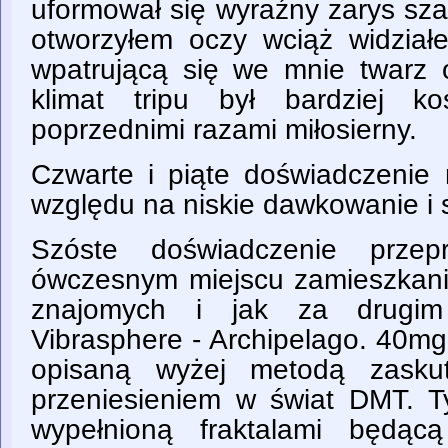
uformował się wyraźny zarys sza
otworzyłem oczy wciąż widzia
wpatrującą się we mnie twar
klimat tripu był bardziej k
poprzednimi razami miłosierny.
Czwarte i piąte doświadczenie 
względu na niskie dawkowanie i s
Szóste doświadczenie prze
ówczesnym miejscu zamieszkani
znajomych i jak za drugim
Vibrasphere - Archipelago. 40mg
opisaną wyżej metodą zasku
przeniesieniem w świat DMT. T
wypełnioną fraktalami będąc