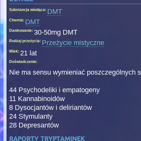
Substancja wiodąca:
DMT
Chemia:
DMT
Dawkowanie:
30-50mg DMT
Rodzaj przeżycia:
Przeżycie mistyczne
Wiek:
21 lat
Doświadczenie:
Nie ma sensu wymieniać poszczególnych su
44 Psychodeliki i empatogeny
11 Kannabinoidów
8 Dysocjantów i deliriantów
24 Stymulanty
28 Depresantów
raporty tryptaminek