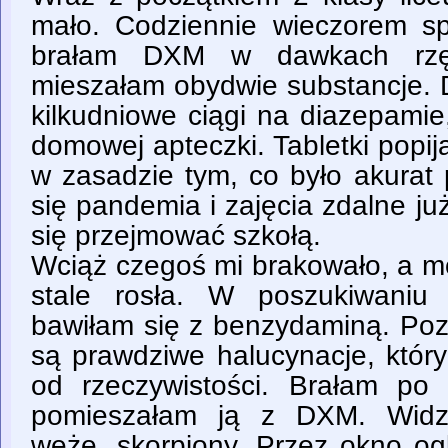
mało. Codziennie wieczorem s
brałam DXM w dawkach rzę
mieszałam obydwie substancje. 
kilkudniowe ciągi na diazepamie
domowej apteczki. Tabletki popi
w zasadzie tym, co było akurat
się pandemia i zajęcia zdalne j
się przejmować szkołą.
Wciąż czegoś mi brakowało, a m
stale rosła. W poszukiwaniu
bawiłam się z benzydaminą. Poz
są prawdziwe halucynacje, który
od rzeczywistości. Brałam po
pomieszałam ją z DXM. Widzi
węże, skorpiony. Przez okno ogl