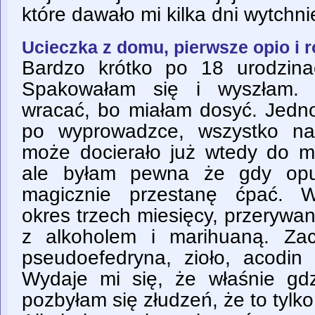
które dawało mi kilka dni wytchnie
Ucieczka z domu, pierwsze opio i 
Bardzo krótko po 18 urodzin
Spakowałam się i wyszłam. 
wracać, bo miałam dosyć. Jedno
po wyprowadzce, wszystko na
może docierało już wtedy do 
ale byłam pewna że gdy opu
magicznie przestanę ćpać. W
okres trzech miesięcy, przeryw
z alkoholem i marihuaną. Za
pseudoefedryna, zioło, acodin 
Wydaje mi się, że właśnie g
pozbyłam się złudzeń, że to tylk