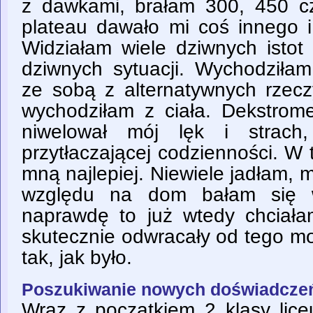
z dawkami, brałam 300, 450 
plateau dawało mi coś innego i
Widziałam wiele dziwnych istot
dziwnych sytuacji. Wychodziłam
ze sobą z alternatywnych rzeczy
wychodziłam z ciała. Dekstrome
niwelował mój lęk i strach
przytłaczającej codzienności. W 
mną najlepiej. Niewiele jadłam,
względu na dom bałam się w
naprawdę to już wtedy chciałam
skutecznie odwracały od tego m
tak, jak było.
Poszukiwanie nowych doświadcze
Wraz z początkiem 2 klasy lice