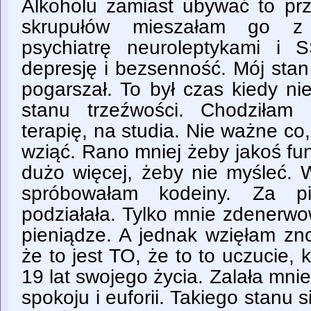
Alkoholu zamiast ubywać to pr
skrupułów mieszałam go z 
psychiatrę neuroleptykami i 
depresję i bezsenność. Mój stan
pogarszał. To był czas kiedy n
stanu trzeźwości. Chodziłam
terapię, na studia. Nie ważne c
wziąć. Rano mniej żeby jakoś f
dużo więcej, żeby nie myśleć. 
spróbowałam kodeiny. Za p
podziałała. Tylko mnie zdenerw
pieniądze. A jednak wzięłam zn
że to jest TO, że to to uczucie,
19 lat swojego życia. Zalała mnie 
spokoju i euforii. Takiego stanu 