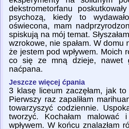
dekstrometorfanu poskutkował
psychozą, kiedy to wydawał
oświecona, mam nadprzyrodzon
spiskują na mój temat. Słyszałam
wzrokowe, nie spałam. W domu ni
że jestem pod wpływem. Moich r
co się ze mną dzieje, nawet 
naćpana.
Jeszcze więcej ćpania
3 klasę liceum zaczęłam, jak to
Pierwszy raz zapaliłam marihua
towarzyszyć codziennie. Uspoka
tworzyć. Kochałam malować i
wpływem. W końcu znalazłam r