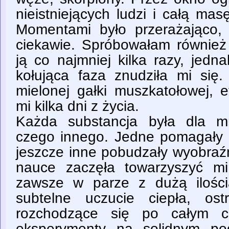
nieistniejących ludzi i całą ma
Momentami było przerażająco
ciekawie. Spróbowałam również 
ją co najmniej kilka razy, jedn
kołująca faza znudziła mi się
mielonej gałki muszkatołowej, 
mi kilka dni z życia.
Każda substancja była dla m
czego innego. Jedne pomagały n
jeszcze inne pobudzały wyobraźn
nauce zaczęła towarzyszyć mi
zawsze w parze z dużą ilości
subtelne uczucie ciepła, ost
rozchodzące się po całym ci
eksperymenty na solidnym pod