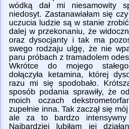
wódką dał mi niesamowity sp
niedosyt. Zastanawiałam się czy
uczucia ludzie są w stanie zrob
dalej w przekonaniu, że widoczn
oraz dysocjanty i tak ma poz
swego rodzaju ulgę, że nie wp
paru próbach z tramadolem odes
Wkrótce do mojego stałego
dołączyła ketamina, której dys
razu mi się spodobało. Krótsz
sposób podania sprawiły, że o
moich oczach dekstrometorf
zupełnie inna. Tak zaczął się mój 
ale za to bardzo intensywny
Najbardziej lubiłam jej działa