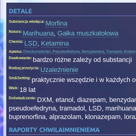
detale
Substancja wiodąca:
Morfina
Natura:
Marihuana
,
Gałka muszkatołowa
Chemia:
LSD
,
Ketamina
Apteka:
Dekstrometorfan
,
Pseudoefedryna
,
Benzydamina
,
Tramadol
,
Kodein
Dawkowanie:
bardzo różne zależy od substancji
Rodzaj przeżycia:
Uzależnienie
Set&Setting:
praktycznie wszędzie i w każdych o
Wiek:
18 lat
Doświadczenie:
DXM, etanol, diazepam, benzydam
pseudoefedryna, tramadol, LSD, marihuana,
buprenorfina, alprazolam, klonazepam, lor
raporty chwilaimnieniema