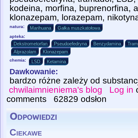
kodeina, morfina, buprenorfina, 
klonazepam, lorazepam, nikotyn
natura:
Marihuana
Gałka muszkatołowa
apteka:
Dekstrometorfan
Pseudoefedryna
Benzydamina
Tram
Alprazolam
Klonazepam
chemia:
LSD
Ketamina
Dawkowanie:
bardzo różne zależy od substancj
chwilaimnieniema's blog
Log in
comments
62829 odsłon
Odpowiedzi
Ciekawe