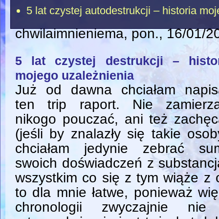
5 lat czystej autodestrukcji – historia mo
chwilaimnieniema
, pon., 16/01/2
5 lat czystej destrukcji – histo
mojego uzależnienia
Już od dawna chciałam napis
ten trip raport. Nie zamierz
nikogo pouczać, ani też zachę
(jeśli by znalazły się takie osob
chciałam jedynie zebrać su
swoich doświadczeń z substancj
wszystkim co się z tym wiąże z os
to dla mnie łatwe, ponieważ wię
chronologii zwyczajnie nie