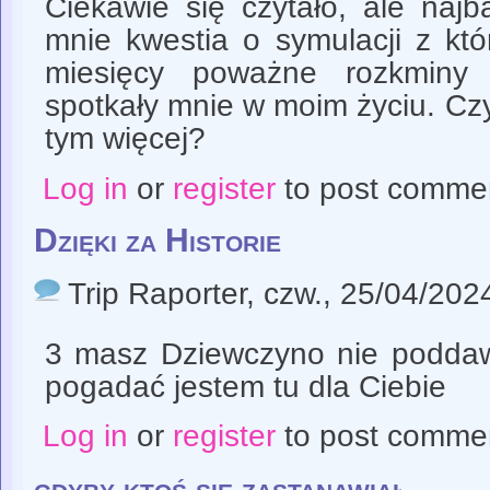
Ciekawie się czytało, ale najb
mnie kwestia o symulacji z kt
miesięcy poważne rozkminy 
spotkały mnie w moim życiu. Cz
tym więcej?
Log in
or
register
to post comme
Dzięki za Historie
Trip Raporter
, czw., 25/04/202
3 masz Dziewczyno nie poddawa
pogadać jestem tu dla Ciebie
Log in
or
register
to post comme
gdyby ktoś się zastanawiał,