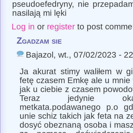
pseudoefedryny, nie przepadam
nasilają mi lęki
Log in
or
register
to post comme
Zgadzam sie
Bajazol
, wt., 07/02/2023 - 2
Ja akurat stimy waliłem w g
fetę czasem Emkę ale u mnie 
jak u ciebie z czasem powodo
Teraz jedynie oka
metkata.podawanego p.o g
unie schiz takich jak feta na z
dosyć obeznaną osoba i masz