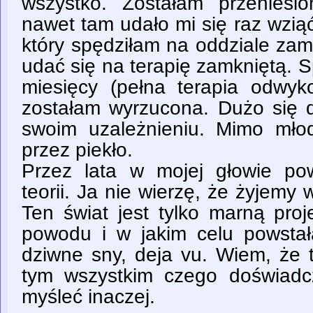
wszystko. Zostałam przeniesi
nawet tam udało mi się raz wzią
który spędziłam na oddziale za
udać się na terapię zamkniętą. S
miesięcy (pełna terapia odwyk
zostałam wyrzucona. Dużo się d
swoim uzależnieniu. Mimo mło
przez piekło.
Przez lata w mojej głowie po
teorii. Ja nie wierzę, że żyjemy 
Ten świat jest tylko marną proj
powodu i w jakim celu powstała
dziwne sny, deja vu. Wiem, że t
tym wszystkim czego doświadcz
myśleć inaczej.