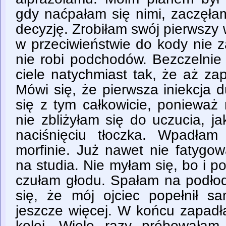
gdy naćpałam się nimi, zaczęła
decyzję. Zrobiłam swój pierwszy 
w przeciwieństwie do kody nie z
nie robi podchodów. Bezczelnie
ciele natychmiast tak, że aż za
Mówi się, że pierwsza iniekcja
się z tym całkowicie, ponieważ
nie zbliżyłam się do uczucia, j
naciśnięciu tłoczka. Wpadła
morfinie. Już nawet nie fatygo
na studia. Nie myłam się, bo i po
czułam głodu. Spałam na podło
się, że mój ojciec popełnił s
jeszcze więcej. W końcu zapadł
kolej. Wiele razy próbowałam