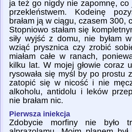
ja też go nigdy nie zapomnę, co
przekleństwem. Kodeinę pozy
brałam ją w ciągu, czasem 300,
Stopniowo stałam się kompletny
siły wyjść z domu, nie byłam w
wziąć prysznica czy zrobić sobi
miałam całe w ranach, poniew
kilku lat. W mojej głowie coraz u
rysowała się myśl by po prostu 
zatopić się w nicość i nie męc
alkoholu, antidolu i leków prze
nie brałam nic.
Pierwsza iniekcja
Zdobycie morfiny nie było t
alprazolamu. Moim planem był z