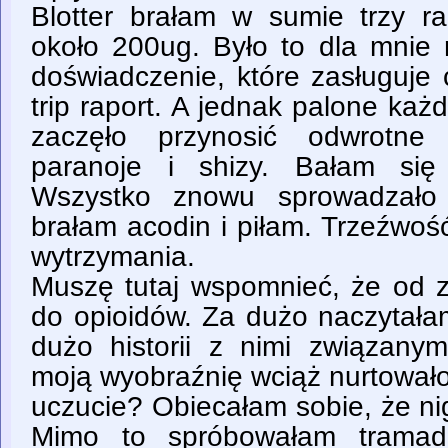
Blotter brałam w sumie trzy ra
około 200ug. Było to dla mnie
doświadczenie, które zasługuje
trip raport. A jednak palone każ
zaczęło przynosić odwrotne 
paranoje i shizy. Bałam si
Wszystko znowu sprowadzało 
brałam acodin i piłam. Trzeźwoś
wytrzymania.
Muszę tutaj wspomnieć, że od 
do opioidów. Za dużo naczytałam
dużo historii z nimi związany
moją wyobraźnię wciąż nurtowało 
uczucie? Obiecałam sobie, że ni
Mimo to spróbowałam tramad