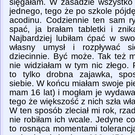
sięgałam. W zasadzie wszystko k
jednego, tego że po szkole pójd
acodinu. Codziennie ten sam ry
spać, ja brałam tabletki i zni
Najbardziej lubiłam ćpać w swo
własny umysł i rozpływać s
dziecinnie. Być może. Tak też 
nie widziałam w tym nic złego.
to tylko drobna zajawka, spo
siebie. W końcu miałam swoje pi
mam 16 lat) i mogłam je wydawa
tego że większość z nich szła wł
W ten sposób zleciał mi rok, rza
nie robiłam ich wcale. Jedyne 
to rosnąca momentami toleranc