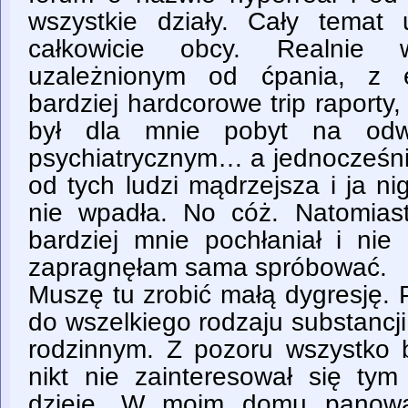
wszystkie działy. Cały temat
całkowicie obcy. Realnie w
uzależnionym od ćpania, z 
bardziej hardcorowe trip raport
był dla mnie pobyt na odw
psychiatrycznym… a jednocześni
od tych ludzi mądrzejsza i ja n
nie wpadła. No cóż. Natomias
bardziej mnie pochłaniał i nie
zapragnęłam sama spróbować.
Muszę tu zrobić małą dygresję. 
do wszelkiego rodzaju substancj
rodzinnym. Z pozoru wszystko b
nikt nie zainteresował się ty
dzieje. W moim domu panował