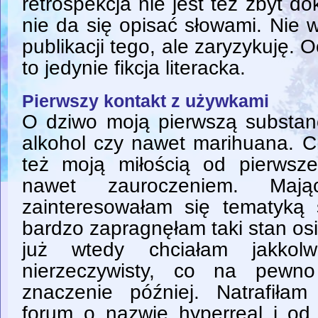
retrospekcja nie jest też zbyt d
nie da się opisać słowami. Nie
publikacji tego, ale zaryzykuję. 
to jedynie fikcja literacka.
Pierwszy kontakt z używkami
O dziwo moją pierwszą substanc
alkohol czy nawet marihuana. C
też moją miłością od pierwsze
nawet zauroczeniem. Ma
zainteresowałam się tematyką
bardzo zapragnęłam taki stan os
już wtedy chciałam jakkol
nierzeczywisty, co na pewn
znaczenie później. Natrafił
forum o nazwie hyperreal i od