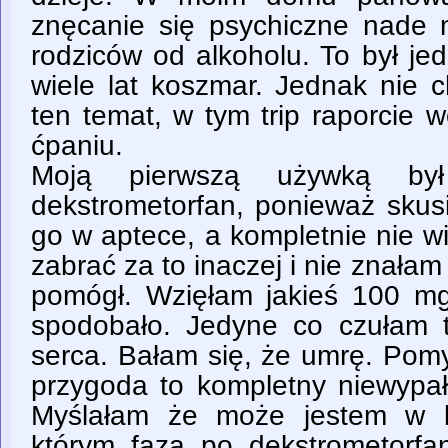
znęcanie się psychiczne nade 
rodziców od alkoholu. To był jed
wiele lat koszmar. Jednak nie 
ten temat, w tym trip raporcie w
ćpaniu.
Moją pierwszą używką był
dekstrometorfan, ponieważ skusi
go w aptece, a kompletnie nie w
zabrać za to inaczej i nie znałam
pomógł. Wzięłam jakieś 100 mg 
spodobało. Jedyne co czułam t
serca. Bałam się, że umrę. Pom
przygoda to kompletny niewypał
Myślałam że może jestem w le
którym faza po dekstrometorfa