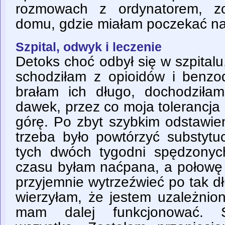
rozmowach z ordynatorem, z
domu, gdzie miałam poczekać na
Szpital, odwyk i leczenie
Detoks choć odbył się w szpitalu,
schodziłam z opioidów i benzo
brałam ich długo, dochodziła
dawek, przez co moja tolerancj
górę. Po zbyt szybkim odstawien
trzeba było powtórzyć substyt
tych dwóch tygodni spędzonyc
czasu byłam naćpana, a połowę 
przyjemnie wytrzeźwieć po tak d
wierzyłam, że jestem uzależnion
mam dalej funkcjonować. St