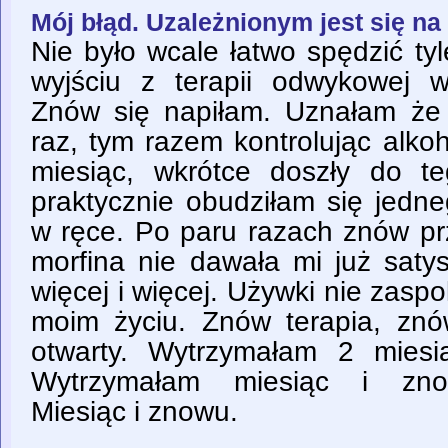
Mój błąd. Uzależnionym jest się na 
Nie było wcale łatwo spędzić ty
wyjściu z terapii odwykowej 
Znów się napiłam. Uznałam że
raz, tym razem kontrolując alko
miesiąc, wkrótce doszły do t
praktycznie obudziłam się jedn
w ręce. Po paru razach znów 
morfina nie dawała mi już satys
więcej i więcej. Używki nie zasp
moim życiu. Znów terapia, zn
otwarty. Wytrzymałam 2 miesi
Wytrzymałam miesiąc i zno
Miesiąc i znowu.