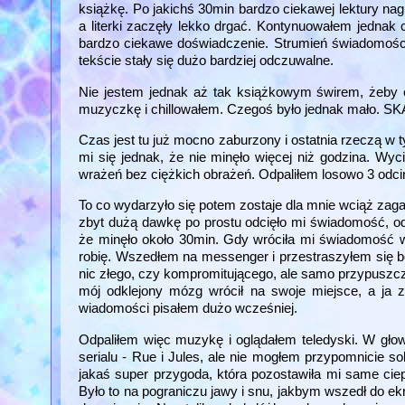
książkę. Po jakichś 30min bardzo ciekawej lektury n
a literki zaczęły lekko drgać. Kontynuowałem jednak
bardzo ciekawe doświadczenie. Strumień świadomości
tekście stały się dużo bardziej odczuwalne.
Nie jestem jednak aż tak książkowym świrem, żeby 
muzyczkę i chillowałem. Czegoś było jednak ma
Czas jest tu już mocno zaburzony i ostatnia rzeczą w t
mi się jednak, że nie minęło więcej niż godzina. W
wrażeń bez ciężkich obrażeń. Odpaliłem losowo 3 odci
To co wydarzyło się potem zostaje dla mnie wciąż zaga
zbyt dużą dawkę po prostu odcięło mi świadomość, odk
że minęło około 30min. Gdy wróciła mi świadomość wp
robię. Wszedłem na messenger i przestraszyłem się b
nic złego, czy kompromitującego, ale samo przypuszcz
mój odklejony mózg wrócił na swoje miejsce, a ja
wiadomości pisałem dużo wcześniej.
Odpaliłem więc muzykę i oglądałem teledyski. W gło
serialu - Rue i Jules, ale nie mogłem przypomnicie s
jakaś super przygoda, która pozostawiła mi same ciep
Było to na pograniczu jawy i snu, jakbym wszedł do e