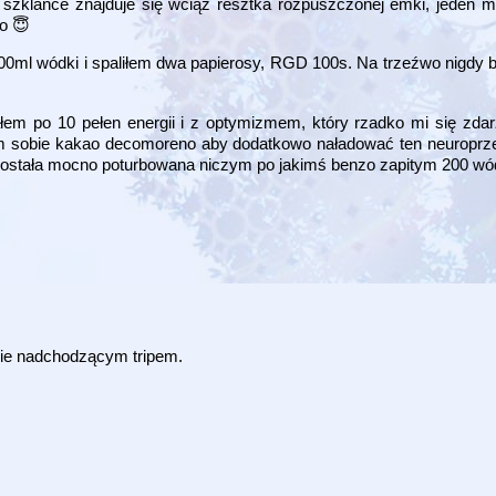
 szklance znajduje się wciąż resztka rozpuszczonej emki, jeden m
o 😇
00ml wódki i spaliłem dwa papierosy, RGD 100s. Na trzeźwo nigdy b
em po 10 pełen energii i z optymizmem, który rzadko mi się zda
em sobie kakao decomoreno aby dodatkowo naładować ten neuroprze
ć została mocno poturbowana niczym po jakimś benzo zapitym 200 wó
ie nadchodzącym tripem.