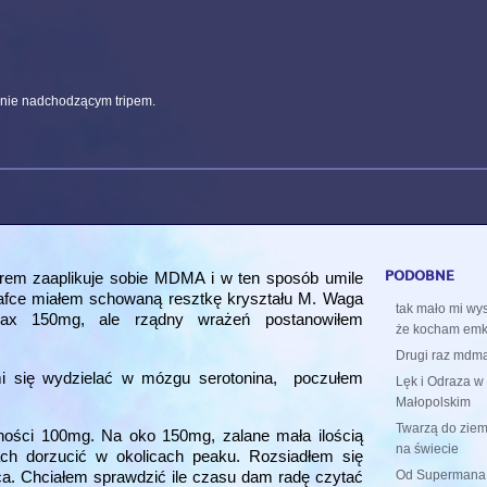
anie nadchodzącym tripem.
podobne
orem zaaplikuje sobie MDMA i w ten sposób umile
afce miałem schowaną resztkę kryształu M. Waga
tak mało mi wys
ax 150mg, ale rządny wrażeń postanowiłem
że kocham emke
Drugi raz mdma
i się wydzielać w mózgu serotonina, poczułem
Lęk i Odraza 
Małopolskim
Twarzą do ziem
ności 100mg. Na oko 150mg, zalane mała ilością
na świecie
ch dorzucić w okolicach peaku. Rozsiadłem się
Od Supermana 
yca. Chciałem sprawdzić ile czasu dam radę czytać