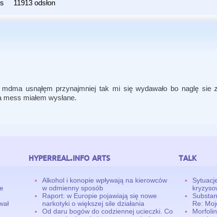
ts
11913 odsłon
 mdma usnąłęm przynajmniej tak mi się wydawało bo naglę sie 
na mess miałem wysłane.
hyperreal.info arts
talk
Alkohol i konopie wpływają na kierowców
Sytuacj
ne
w odmienny sposób
kryzyso
Raport: w Europie pojawiają się nowe
Substan
wał
narkotyki o większej sile działania
Re: Moj
Od daru bogów do codziennej ucieczki. Co
Morfolin