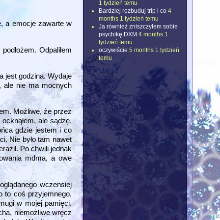
1 tydzień temu
Bardziej rozbuduj trip i co
4
months 1 tydzień temu
ę, a emocje zawarte w
Ja również zniszczyłem sobie
psychikę DXM
4 months 1
tydzień temu
d podłożem. Odpaliłem
oczywiście
5 months 1 tydzień
temu
a jest godzina. Wydaje
o, ale nie ma mocnych
łem. Możliwe, że przez
ę ocknąłem, ale sądzę,
ńca gdzie jestem i co
i. Nie było tam nawet
aził. Po chwili jednak
ikowania mdma, a owe
 oglądanego wczensiej
ło to coś przyjemnego,
smugi w mojej pamięci.
ncha, niemożliwe wręcz