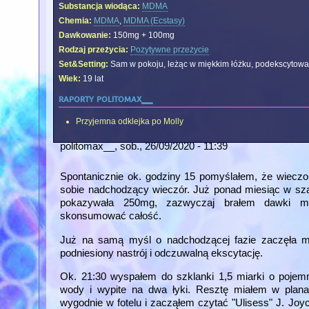
Substancja wiodąca:
MDMA
Chemia:
MDMA
,
MDMA (Ecstasy)
Dawkowanie:
150mg + 100mg
Rodzaj przeżycia:
Pozytywne przeżycie
Set&Setting:
Sam w pokoju, leżąc w miękkim łóżku, podekscytow
Wiek:
19 lat
raporty politomax__
Przyjemna odklejka po Molly
politomax__
, sob., 26/09/2020 - 11:39
Spontanicznie ok. godziny 15 pomyślałem, że wiecz
sobie nadchodzący wieczór. Już ponad miesiąc w sz
pokazywała 250mg, zazwyczaj brałem dawki m
skonsumować całość.
Już na samą myśl o nadchodzącej fazie zaczęła m
podniesiony nastrój i odczuwalną ekscytację.
Ok. 21:30 wyspałem do szklanki 1,5 miarki o pojem
wody i wypite na dwa łyki. Resztę miałem w plana
wygodnie w fotelu i zacząłem czytać "Ulisess" J. Jo