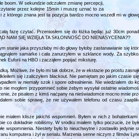
agle boom. W sekundzie odczułem zmianę percepcji,
 czytanie przez kolejne 15min i muszę uznać to za
 z którego znana jest ta pozycja bardzo mocno wszedł mi w głow
całą fazę czytać. Przeniosłem się do łóżka będąc już 30cm pona
ło. SKĄD NAM SIĘ WZIĘŁA TA SKŁONNOŚĆ DO NIENASYCENIA??
ym stanie jaka przyszłaby mi do głowy byłoby zastanawianie się któr
yciągnąłem samarke i cała zanurzyłem w szklance wody. Za szybk
nek Euforii na HBO i zacząłem popijać miksturę.
dką. Możliwe, że było mi tak dobrze, że w ekstazie po prostu zasną
leiłem się i zaliczyłem blackout. Nie pamiętam po jakim czasie si
adłem w niemały szok i spore odrealnienie. Nie wiedziałem do ko
o nie mogłem przypomnieć sobie żebym wysyłał ostatnie wiadomośc
enie, że pisałem z kimś naćpany na nieświadomce mocno mnie przer
 zdałem sobie sprawę, że nie używałem telefonu od czasu zaapl
wie miałem klisze jakichś wspomnień. Byłem w nich z bohaterkami
obie co dokładnie robiliśmy. W srodku miałem tylko poczucie, że by
łe wspomnienia. Niestety było to nieuchwytne i zostawiło jedynie 
kranu komputera i żył w serialu. Marzenia senne niczym z filmów Ly