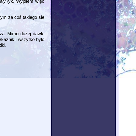
ały łyk. Wypiłem więc
ym za coś takiego się
rza. Mimo dużej dawki
kaźnik i wszytko było
dki.