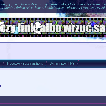
pa płynnych świń wylała mu się z lewego oka, które zniekształciło się pr
. Ohydny świnio ryj w zielonej konfederatce z piórkiem. (Witkacy, Peyotl)
?
Regulamin i zastrzeżenia
Jak napisać TR?
y