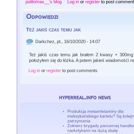
politomax__'s blog
Log in
or
register
to post commen
Odpowiedzi
Też jakiś czas temu jak
Darkchez
, pt., 16/10/2020 - 14:07
Też jakiś czas temu jak brałem 2 kwasy + 300mg
położyłem się do łóżka. A potem jakieś wiadomośći 
Log in
or
register
to post comments
hyperreal.info news
Produkcja metamfetaminy dla
meksykańskiego kartelu? Są kolej
zatrzymania
Żołnierz brygady pancernej handlo
narkotykami na dużą skalę