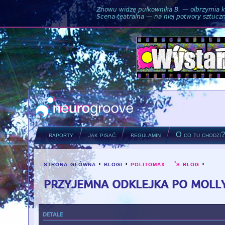
Znowu widzę pułkownika B. — olbrzymia ku
Scena teatralna — na niej potwory sztuczne
raporty
jak pisać
regulamin
O co tu chodzi
strona główna
›
blogi
›
politomax__'s blog
›
you are here
przyjemna odklejka po moll
detale