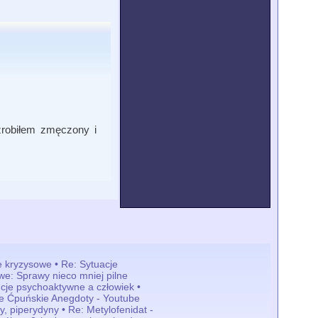
zrobiłem zmęczony i
e kryzysowe • Re: Sytuacje
we: Sprawy nieco mniej pilne
cje psychoaktywne a człowiek •
e Ćpuńskie Anegdoty - Youtube
y, piperydyny • Re: Metylofenidat -