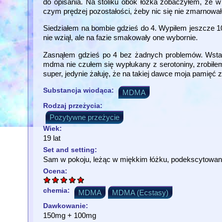
do opisania. Na stoliku obok łóżka zobaczyłem, że w
czym prędzej pozostałości, żeby nic się nie zmarnował
Siedziałem na bombie gdzieś do 4. Wypiłem jeszcze 1
nie wziął, ale na fazie smakowały one wybornie.
Zasnąłem gdzieś po 4 bez żadnych problemów. Wstał
mdma nie czułem się wypłukany z serotoniny, zrobił
super, jedynie żałuję, że na takiej dawce moja pamię
Substancja wiodąca:
MDMA
Rodzaj przeżycia:
Pozytywne przeżycie
Wiek:
19 lat
Set and setting:
Sam w pokoju, leżąc w miękkim łóżku, podekscytowan
Ocena:
chemia:
MDMA
MDMA (Ecstasy)
Dawkowanie:
150mg + 100mg