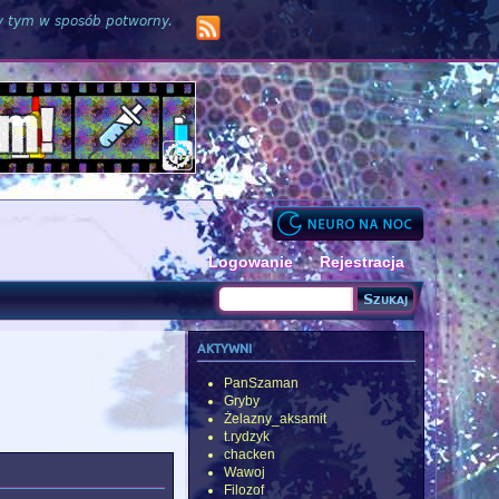
zy tym w sposób potworny.
Logowanie
Rejestracja
Szukaj
Formularz wyszukiwania
aktywni
PanSzaman
Gryby
Żelazny_aksamit
t.rydzyk
chacken
Wawoj
Filozof