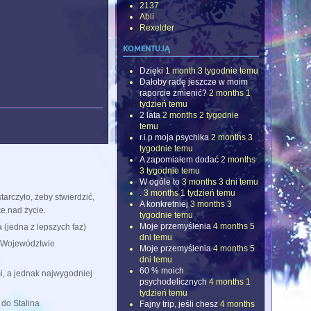
2137
Abli
Rexelder
komentują
Dzięki
1 month 3 tygodnie temu
Dałoby radę jeszcze w moim
raporcie zmienić?
2 months 1
tydzień temu
2 lata
2 months 2 tygodnie
temu
r.i.p moja psychika
2 months 3
tygodnie temu
A zapomiałem dodać
2 months
3 tygodnie temu
W ogóle to
3 months 3 dni temu
.
3 months 1 tydzień temu
tarczyło, żeby stwierdzić,
A konkretniej
3 months 3
 nad życie.
tygodnie temu
Moje przemyślenia
4 months 5
 (jedna z lepszych faz)
dni temu
w Województwie
Moje przemyślenia
4 months 5
dni temu
60 % moich
i, a jednak najwygodniej
psychodelicznych
4 months 1
tydzień temu
do Stalina
Fajny trip, jeśli chesz
4 months