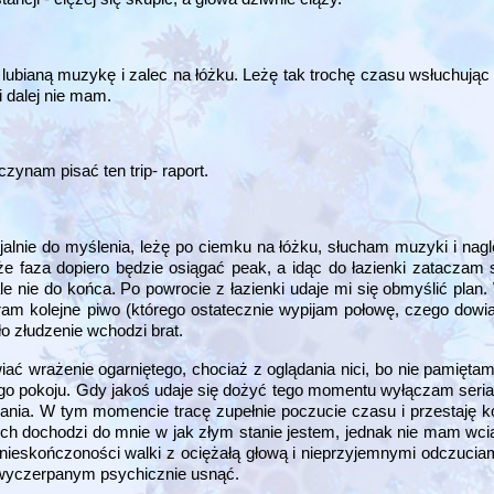
lubianą muzykę i zalec na łóżku. Leżę tak trochę czasu wsłuchując
ji dalej nie mam.
zynam pisać ten trip- raport.
cjalnie do myślenia, leżę po ciemku na łóżku, słucham muzyki i na
 że faza dopiero będzie osiągać peak, a idąc do łazienki zataczam 
e nie do końca. Po powrocie z łazienki udaje mi się obmyślić plan.
ieram kolejne piwo (którego ostatecznie wypijam połowę, czego dowi
yło złudzenie wchodzi brat.
wiać wrażenie ogarniętego, chociaż z oglądania nici, bo nie pamięta
jego pokoju. Gdy jakoś udaje się dożyć tego momentu wyłączam seri
nia. W tym momencie tracę zupełnie poczucie czasu i przestaję k
h dochodzi do mnie w jak złym stanie jestem, jednak nie mam wc
 nieskończoności walki z ociężałą głową i nieprzyjemnymi odczuciam
 wyczerpanym psychicznie usnąć.