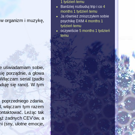
1 tydzień temu
Bardziej rozbuduj trip i co
4
months 1 tydzień temu
Ja również zniszczyłem sobie
 w organizm i muzykę,
psychikę DXM
4 months 1
tydzień temu
oczywiście
5 months 1 tydzień
temu
gle uświadamiam sobie,
się porządnie, a głowa
 Włączam serial (padło
aduję się rano). W tym
m poprzedniego zdania.
al, włączam tym razem
ontaktować. Leżąc tak
iąż żadnych CEV'ów, a
i (sny, ulotne emocje,