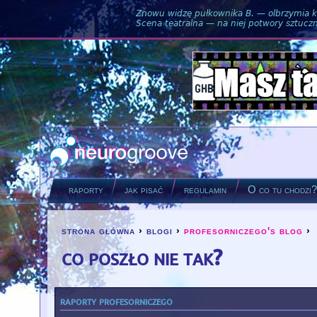
Znowu widzę pułkownika B. — olbrzymia ku
Scena teatralna — na niej potwory sztuczne
raporty
jak pisać
regulamin
O co tu chodzi
strona główna
›
blogi
›
profesorniczego's blog
›
you are here
co poszło nie tak?
raporty profesorniczego