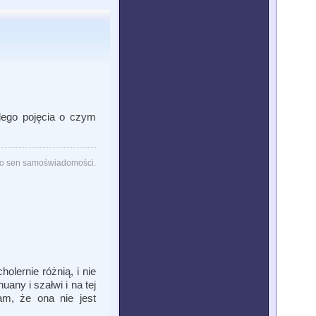
adego pojęcia o czym
lko sen samoświadomości.
olernie różnią, i nie
any i szałwi i na tej
żam, że ona nie jest