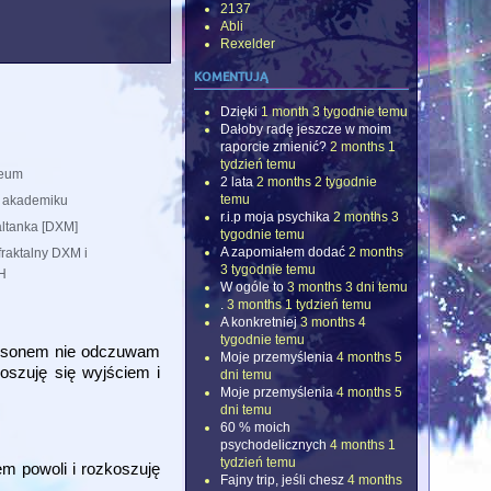
2137
Abli
Rexelder
komentują
Dzięki
1 month 3 tygodnie temu
Dałoby radę jeszcze w moim
raporcie zmienić?
2 months 1
tydzień temu
eum
2 lata
2 months 2 tygodnie
temu
 akademiku
r.i.p moja psychika
2 months 3
ltanka [DXM]
tygodnie temu
A zapomiałem dodać
2 months
fraktalny DXM i
3 tygodnie temu
H
W ogóle to
3 months 3 dni temu
.
3 months 1 tydzień temu
A konkretniej
3 months 4
tygodnie temu
eamsonem nie odczuwam
Moje przemyślenia
4 months 5
oszuję się wyjściem i
dni temu
Moje przemyślenia
4 months 5
dni temu
60 % moich
psychodelicznych
4 months 1
tydzień temu
em powoli i rozkoszuję
Fajny trip, jeśli chesz
4 months