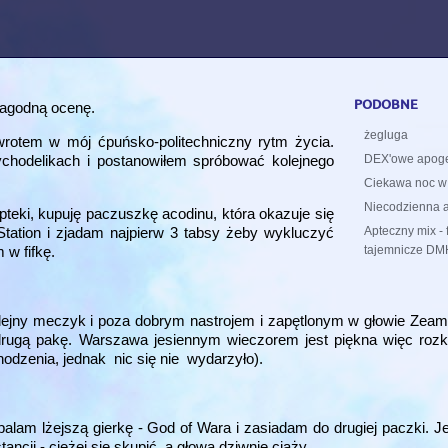
podobne
 łagodną ocenę.
żegluga
owrotem w mój ćpuńsko-politechniczny rytm życia.
chodelikach i postanowiłem spróbować kolejnego
DEX'owe apog
Ciekawa noc w
Niecodzienna a
pteki, kupuję paczuszkę acodinu, która okazuje się
Apteczny mix - 
tation i zjadam najpierw 3 tabsy żeby wykluczyć
tajemnicze DM
 w fifkę.
kolejny meczyk i poza dobrym nastrojem i zapętlonym w głowie Z
drugą pakę. Warszawa jesiennym wieczorem jest piękna więc rozk
hodzenia, jednak nic się nie wydarzyło).
palam lżejszą gierkę - God of Wara i zasiadam do drugiej paczki. J
ncji - ciężej się skupić, a głowa dziwnie ciąży.