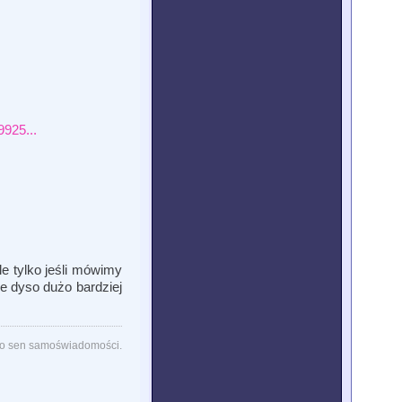
9925...
le tylko jeśli mówimy
że dyso dużo bardziej
lko sen samoświadomości.