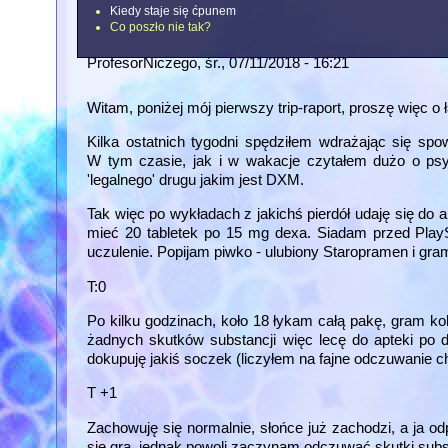
Kiedy staje się ćpunem
Co poszło nie tak?
ProfesorNiczego
, śr., 07/11/2018 - 16:21
Witam, poniżej mój pierwszy trip-raport, proszę więc o
Kilka ostatnich tygodni spędziłem wdrażając się sp
W tym czasie, jak i w wakacje czytałem dużo o psy
'legalnego' drugu jakim jest DXM.
Tak więc po wykładach z jakichś pierdół udaję się do a
mieć 20 tabletek po 15 mg dexa. Siadam przed PlayS
uczulenie. Popijam piwko - ulubiony Staropramen i gram
T:0
Po kilku godzinach, koło 18 łykam całą pakę, gram 
żadnych skutków substancji więc lecę do apteki po 
dokupuję jakiś soczek (liczyłem na fajne odczuwanie c
T +1
Zachowuję się normalnie, słońce już zachodzi, a ja od
się grą, jednak powoli zaczynam odczuwać skutki substa