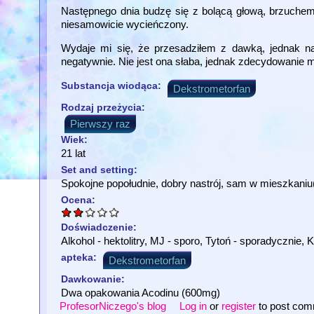
Następnego dnia budzę się z bolącą głową, brzuche
niesamowicie wycieńczony.
Wydaje mi się, że przesadziłem z dawką, jednak n
negatywnie. Nie jest ona słaba, jednak zdecydowanie 
Substancja wiodąca:
Dekstrometorfan
Rodzaj przeżycia:
Pierwszy raz
Wiek:
21 lat
Set and setting:
Spokojne popołudnie, dobry nastrój, sam w mieszkaniu
Ocena:
Doświadczenie:
Alkohol - hektolitry, MJ - sporo, Tytoń - sporadycznie, 
apteka:
Dekstrometorfan
Dawkowanie:
Dwa opakowania Acodinu (600mg)
ProfesorNiczego's blog
Log in
or
register
to post co