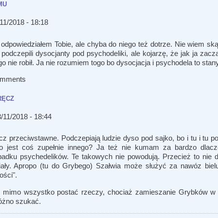
mu
3/11/2018 - 18:18
dpowiedziałem Tobie, ale chyba do niego też dotrze. Nie wiem skąd
dczepili dysocjanty pod psychodeliki, ale kojarzę, że jak ja zacz
go nie robił. Ja nie rozumiem togo bo dysocjacja i psychodela to sta
omments
ręcz
13/11/2018 - 18:44
 przeciwstawne. Podczepiają ludzie dyso pod sajko, bo i tu i tu po
to jest coś zupełnie innego? Ja też nie kumam za bardzo dlac
adku psychedelików. Te takowych nie powodują. Przecież to nie del
iały. Apropo (tu do Grybego) Szałwia może służyć za nawóz bielun
ości".
 mimo wszystko postać rzeczy, chociaż zamieszanie Grybków w 
różno szukać.