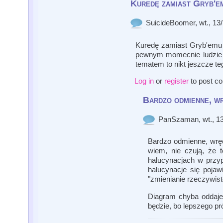
Kuredę zamiast Gryb'e
SuicideBoomer
, wt., 1
Kuredę zamiast Gryb'emu o
pewnym momecnie ludzie po
tematem to nikt jeszcze te
Log in
or
register
to post c
Bardzo odmienne, w
PanSzaman
, wt., 
Bardzo odmienne, wręcz
wiem, nie czują, że 
halucynacjach w przyp
halucynacje się pojaw
"zmienianie rzeczywist
Diagram chyba oddaje
będzie, bo lepszego p