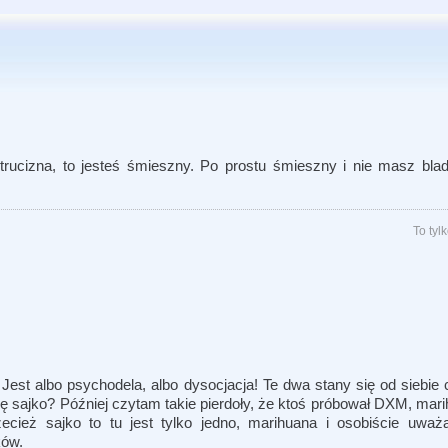
 trucizna, to jesteś śmieszny. Po prostu śmieszny i nie masz bl
To ty
est albo psychodela, albo dysocjacja! Te dwa stany się od siebie ch
 sajko? Później czytam takie pierdoły, że ktoś próbował DXM, marihu
zecież sajko to tu jest tylko jedno, marihuana i osobiście uwa
ków.