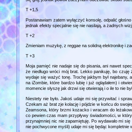
T +1,5
Postanawiam zatem wyłączyć konsolę, odpalić głośno 
jednak efekty specjalnie się nie nasilają, a żadnych wiz
T +2
Zmieniam muzykę, z reggae na solidną elektronikę i zac
T +3
Moja pamięć nie nadaje się do pisania, ani nawet spe
że niedługo wróci mój brat. Lekko panikuję, bo czuję
wydaje się ważyć tonę. Trochę jakbym był najebany, al
na iZombie, które bardzo lubię i już oglądałem) i otw
momencie słyszę jak drzwi się otwierają i o ile to nie b
Niestety nie było. Jakoś udaje mi się przywitać i spra
Czekam aż brat zje kolację i pójdzie w końcu do swo
Zeamsona, który brzmi kozacko i wracam do leżakowa
co pewien czas mam przypływy świadomości, w któryc
przynajmniej nic nie zapamiętuję. Po wydawało mi się
nie pochwycone myśli) udaje mi się będąc kompletnie