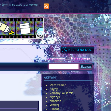
zy tym w sposób potworny.
Logowanie
Rejestracja
Szukaj
Formularz wyszukiwania
aktywni
PanSzaman
Gryby
Żelazny_aksamit
t.rydzyk
chacken
Wawoj
Filozof