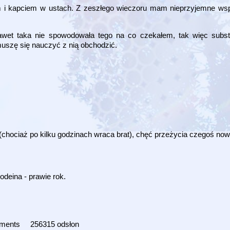
m i kapciem w ustach. Z zeszłego wieczoru mam nieprzyjemne wsp
awet taka nie spowodowała tego na co czekałem, tak więc subst
muszę się nauczyć z nią obchodzić.
(chociaż po kilku godzinach wraca brat), chęć przeżycia czegoś now
Kodeina - prawie rok.
mments
256315 odsłon