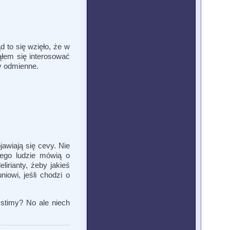
 to się wzięło, że w
ąłem się interosować
ny odmienne.
jawiają się cevy. Nie
zego ludzie mówią o
irianty, żeby jakieś
iowi, jeśli chodzi o
stimy? No ale niech