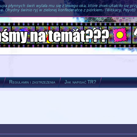
pa płynnych świń wylała mu się z lewego oka, które zniekształciło się pr
. Ohydny świnio ryj w zielonej konfederatce z piórkiem. (Witkacy, Peyotl)
?
Regulamin i zastrzeżenia
Jak napisać TR?