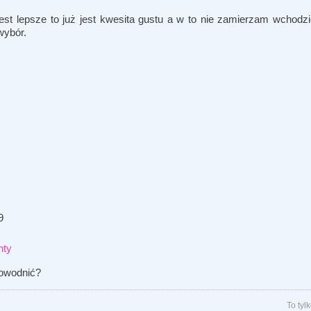
jest lepsze to już jest kwesita gustu a w to nie zamierzam wchodzi
wybór.
9
nty
dowodnić?
To ty