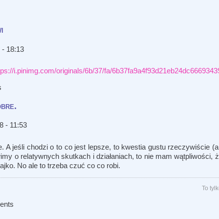
i
 - 18:13
tps://i.pinimg.com/originals/6b/37/fa/6b37fa9a4f93d21eb24dc6669343
s
obre.
8 - 11:53
A jeśli chodzi o to co jest lepsze, to kwestia gustu rzeczywiście (a
ówimy o relatywnych skutkach i działaniach, to nie mam wątpliwości, 
ajko. No ale to trzeba czuć co co robi.
To ty
ents