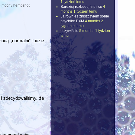
1 tydzień temu
e mocny hempshot
Bardziej rozbuduj trip i co
4
months 1 tydzień temu
Ja również zniszczyłem sobie
psychikę DXM
4 months 2
tygodnie temu
oczywiście
5 months 1 tydzień
temu
odą „normalni” ludzie
 i zdecydowaliśmy, że
zcze przed sobą.