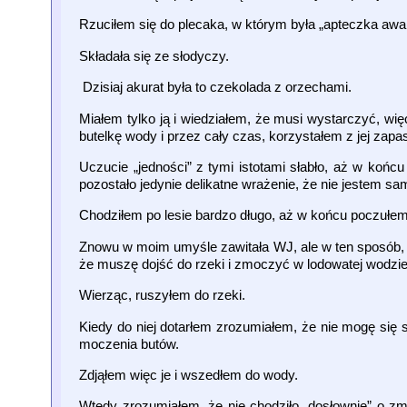
Rzuciłem się do plecaka, w którym była „apteczka awar
Składała się ze słodyczy.
Dzisiaj akurat była to czekolada z orzechami.
Miałem tylko ją i wiedziałem, że musi wystarczyć, więc
butelkę wody i przez cały czas, korzystałem z jej zapa
Uczucie „jedności” z tymi istotami słabło, aż w końcu
pozostało jedynie delikatne wrażenie, że nie jestem sa
Chodziłem po lesie bardzo długo, aż w końcu poczułe
Znowu w moim umyśle zawitała WJ, ale w ten sposób, k
że muszę dojść do rzeki i zmoczyć w lodowatej wodzie 
Wierząc, ruszyłem do rzeki.
Kiedy do niej dotarłem zrozumiałem, że nie mogę się s
moczenia butów.
Zdjąłem więc je i wszedłem do wody.
Wtedy zrozumiałem, że nie chodziło „dosłownie” o zm