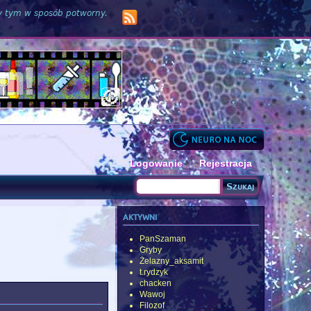
zy tym w sposób potworny.
Logowanie
Rejestracja
Szukaj
Formularz wyszukiwania
aktywni
PanSzaman
Gryby
Żelazny_aksamit
t.rydzyk
chacken
Wawoj
Filozof