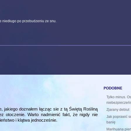
ce niedługo po przebudzeniu ze snu.
podobne
Tylko minus. O
niebezpieczeń
e, jakiego doznałem łącząc sie z tą Świętą Rośliną
Zjarany debiut
zez otoczenie. Warto nadmienić fakt, że nigdy nie
Jak poprawić s
eństwo i klątwa jednocześnie.
banię
Marihuana pie