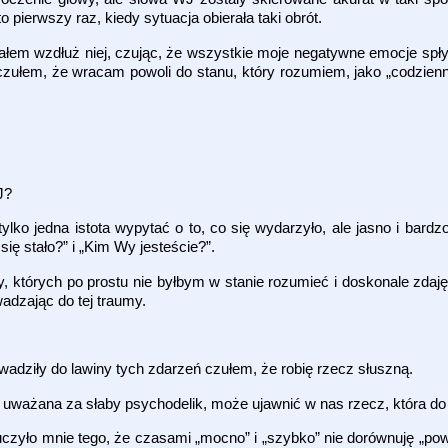
to pierwszy raz, kiedy sytuacja obierała taki obrót.
ałem wzdłuż niej, czując, że wszystkie moje negatywne emocje spł
 i czułem, że wracam powoli do stanu, który rozumiem, jako „codzie
J?
ylko jedna istota wypytać o to, co się wydarzyło, ale jasno i bard
ię stało?” i „Kim Wy jesteście?”.
których po prostu nie byłbym w stanie rozumieć i doskonale zdaję
adzając do tej traumy.
wadziły do lawiny tych zdarzeń czułem, że robię rzecz słuszną.
 uważana za słaby psychodelik, może ujawnić w nas rzecz, która do 
yło mnie tego, że czasami „mocno” i „szybko” nie dorównuję „powoli”