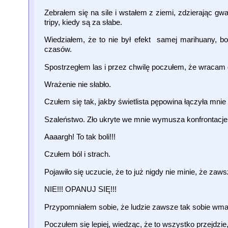
Zebrałem się na sile i wstałem z ziemi, zdzierając g
tripy, kiedy są za słabe.
Wiedziałem, że to nie był efekt samej marihuany, bo 
czasów.
Spostrzegłem las i przez chwilę poczułem, że wracam d
Wrażenie nie słabło.
Czułem się tak, jakby świetlista pępowina łączyła mnie 
Szaleństwo. Zło ukryte we mnie wymusza konfrontacje. 
Aaaargh! To tak boli!!!
Czułem ból i strach.
Pojawiło się uczucie, że to już nigdy nie minie, że zaws
NIE!!! OPANUJ SIĘ!!!
Przypomniałem sobie, że ludzie zawsze tak sobie wmawia
Poczułem się lepiej, wiedząc, że to wszystko przejdzie,