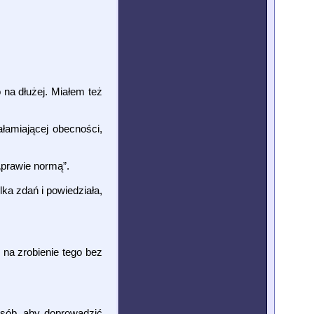
 na dłużej. Miałem też
ałamiającej obecności,
„prawie normą”.
ka zdań i powiedziała,
 na zrobienie tego bez
osób, aby doprowadzić