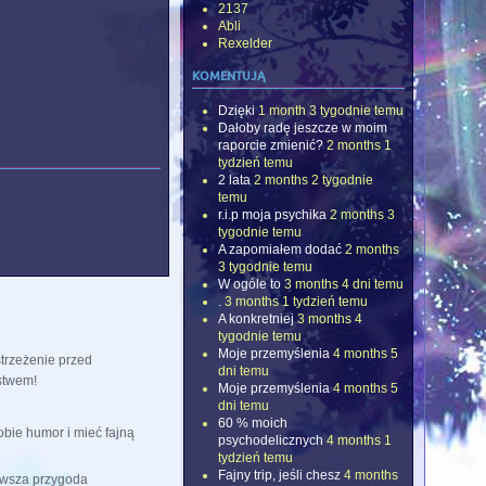
2137
Abli
Rexelder
komentują
Dzięki
1 month 3 tygodnie temu
Dałoby radę jeszcze w moim
raporcie zmienić?
2 months 1
tydzień temu
2 lata
2 months 2 tygodnie
temu
r.i.p moja psychika
2 months 3
tygodnie temu
A zapomiałem dodać
2 months
3 tygodnie temu
W ogóle to
3 months 4 dni temu
.
3 months 1 tydzień temu
A konkretniej
3 months 4
tygodnie temu
Moje przemyślenia
4 months 5
strzeżenie przed
dni temu
stwem!
Moje przemyślenia
4 months 5
dni temu
60 % moich
obie humor i mieć fajną
psychodelicznych
4 months 1
tydzień temu
Fajny trip, jeśli chesz
4 months
rwsza przygoda