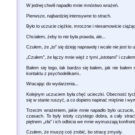
W jednej chwili napadło mnie mnóstwo wrażeń.
Pierwsze, najbardziej intensywne to strach.
Było to uczucie ciężkie, mroczne i niesamowicie ciążące
Chciałem, żeby to nie była prawda, ale...
Czułem, że „to” się dzieję naprawdę i wcale nie jest to
„Czułem”, że łączy mnie więź z tymi „istotami” i cz
Bałem się tego, tak bardzo się bałem, jak nie bałem
kontaktu z psychodelikami..
Wracając do wydarzenia...
Kolejnym uczuciem była chęć ucieczki. Obecność tych 
się w stanie ruszyć, a co dopiero napinać mięśnie i w
Trzecim wrażeniem, jakie mnie napadło było uczucie, 
czasach. To były istoty czystego dobra, a cały stra
piętnem „zła” i ich odbicia we mnie wymuszają konfron
Czułem, że muszę coś zrobić, bo stracę zmysły.