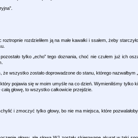
yjna”.
 roztropnie rozdzieliłem ją na małe kawałki i ssałem, żeby starczyło
su.
 pozostało tylko „echo” tego doznania, choć nie czułem już ich osz
m.
m, że wszystko zostało doprowadzone do stanu, którego nazwałbym 
tóry pojawia się w moim umyśle na co dzień. Wymieniliśmy tylko kil
całą głowę, to wszystko całkowicie przejdzie.
chylić i zmoczyć tylko głowy, bo nie ma miejsca, które pozwalałoby
oczenie głowy, ale słowa WJ zostały skierowane akurat w taki sp