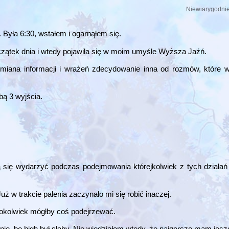
Niewiarygodni
 Była 6:30, wstałem i ogarnąłem się.
czątek dnia i wtedy pojawiła się w moim umyśle Wyższa Jaźń.
miana informacji i wrażeń zdecydowanie inna od rozmów, które wi
ą 3 wyjścia.
się wydarzyć podczas podejmowania którejkolwiek z tych działań
ż w trakcie palenia zaczynało mi się robić inaczej.
tokolwiek mógłby coś podejrzewać.
nie, bo high był słaby. Nie wiedziałem wtedy, że najgorsze mam jes