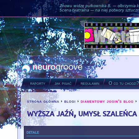
Znowu widzę pułkownika B. — olbrzymia ku
Scena teatralna — na niej potwory sztuczne
raporty
jak pisać
regulamin
O co tu chodzi
strona główna
›
blogi
›
diamentowy jogin's blog
›
you are here
wyższa jaźń, umysł szaleńca
detale