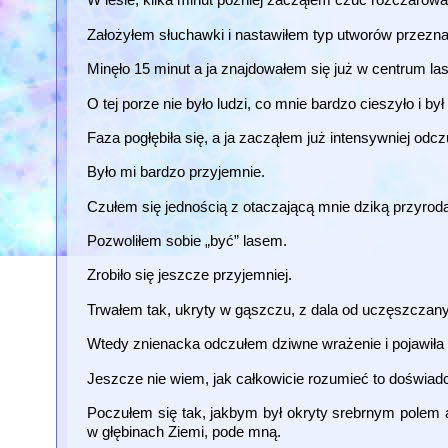
Założyłem słuchawki i nastawiłem typ utworów przeznac
Minęło 15 minut a ja znajdowałem się już w centrum lasu
O tej porze nie było ludzi, co mnie bardzo cieszyło i 
Faza pogłębiła się, a ja zacząłem już intensywniej od
Było mi bardzo przyjemnie.
Czułem się jednością z otaczającą mnie dziką przyrod
Pozwoliłem sobie „być” lasem.
Zrobiło się jeszcze przyjemniej.
Trwałem tak, ukryty w gąszczu, z dala od uczęszczan
Wtedy znienacka odczułem dziwne wrażenie i pojawiła 
Jeszcze nie wiem, jak całkowicie rozumieć to doświad
Poczułem się tak, jakbym był okryty srebrnym polem a
w głębinach Ziemi, pode mną.