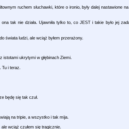
wałtownym ruchem słuchawki, które o ironio, były dalej nastawione 
ona tak nie działa. Ujawniła tylko to, co JEST i takie było jej za
o świata ludzi, ale wciąż byłem przerażony.
z istotami ukrytymi w głębinach Ziemi.
Tu i teraz.
ze będę się tak czuł.
ją na tripie, a wszystko i tak mija.
 ale wciąż czułem się tragicznie.