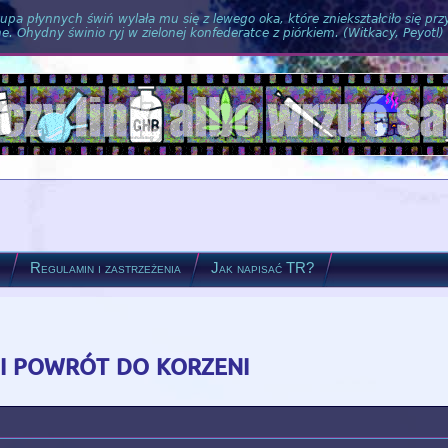
pa płynnych świń wylała mu się z lewego oka, które zniekształciło się pr
. Ohydny świnio ryj w zielonej konfederatce z piórkiem. (Witkacy, Peyotl)
?
Regulamin i zastrzeżenia
Jak napisać TR?
 i powrót do korzeni