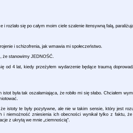
 i rozlało się po całym moim ciele szalenie itensywną falą, paraliżują
 urojenie i schizofrenia, jak wmawia mi społeczeństwo.
ułem, że stanowimy JEDNOŚĆ.
 się od 4 lat, kiedy przeżyłem wydarzenie będące traumą doprowa
istot była tak oszałamiająca, że robiło mi się słabo. Chciałem wym
ymiotować.
że istoty te były pozytywne, ale nie w takim sensie, który jest ro
ch i niemożność zniesienia ich obecności wynikał tylko z faktu, 
tacje z ukrytą we mnie „ciemnością”.