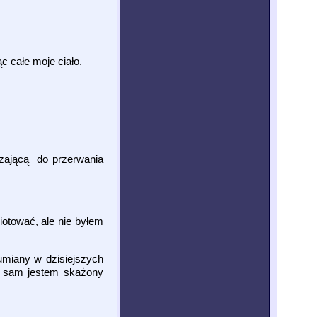
c całe moje ciało.
dzającą do przerwania
iotować, ale nie byłem
zumiany w dzisiejszych
że sam jestem skażony