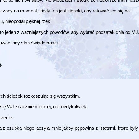
zony na moment, kiedy trip jest kiepski, aby ratować, co się da.
, nieopodal pięknej rzeki.
był to jeden z ważniejszych powodów, aby wybrać początek dnia od MJ
czuwać inny stan świadomości.
ą.
ych ścieżek rozkoszując się wszystkim.
się WJ znacznie mocniej, niż kiedykolwiek.
czenie.
 z czubka niego łączyła mnie jakby pępowina z istotami, które były