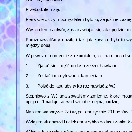
Przebudziłem się.
Pierwsze o czym pomyślałem było to, że już nie zasnę.
Wyszedłem na dwór, zastanawiając się jak spędzić po
Porozmawialiśmy chwilę i tak jak zawsze była to wy
między sobą.
W pewnym momencie zrozumiałem, że mam przed sob
1. Zjarać się i pójść do lasu ze słuchawkami.
2. Zostać i medytować z kamieniami.
3. Pójść do lasu aby tylko rozmawiać z WJ.
Stopniowo z WJ analizowaliśmy zmienne, które mogą 
opcja nr 1 nadaję się w chwili obecnej najbardziej.
Nabiłem waporyzer 2x i wypaliłem łącznie 20 buchów. Ju
Wziąłem słuchawki i uciekłem szybko do lasu zanim k
W lesie, kilka minut później zacząłem czuć rozczarowa