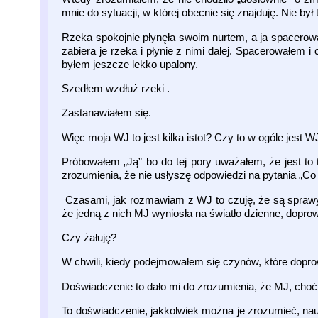
mnie do sytuacji, w której obecnie się znajduję. Nie był 
Rzeka spokojnie płynęła swoim nurtem, a ja spacerow
zabiera je rzeka i płynie z nimi dalej. Spacerowałem
byłem jeszcze lekko upalony.
Szedłem wzdłuż rzeki .
Zastanawiałem się.
Więc moja WJ to jest kilka istot? Czy to w ogóle jest W
Próbowałem „Ją” bo do tej pory uważałem, że jest to t
zrozumienia, że nie usłyszę odpowiedzi na pytania „Co s
Czasami, jak rozmawiam z WJ to czuję, że są sprawy, 
że jedną z nich MJ wyniosła na światło dzienne, doprow
Czy żałuję?
W chwili, kiedy podejmowałem się czynów, które dopro
Doświadczenie to dało mi do zrozumienia, że MJ, choć
To doświadczenie, jakkolwiek można je zrozumieć, naucz