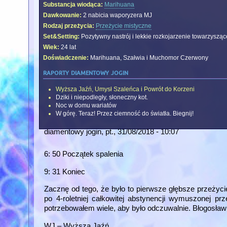
Substancja wiodąca:
Marihuana
Dawkowanie:
2 nabicia waporyzera MJ
Rodzaj przeżycia:
Przeżycie mistyczne
Set&Setting:
Pozytywny nastrój i lekkie rozkojarzenie towarzyszą
Wiek:
24 lat
Doświadczenie:
Marihuana, Szałwia i Muchomor Czerwony
raporty diamentowy jogin
Wyższa Jaźń, Umysł Szaleńca i Powrót do Korzeni
Dziki i niepodległy, słoneczny kot.
Noc w domu wariatów
W górę. Teraz! Przez ciemność do światła. Biegnij!
diamentowy jogin
, pt., 31/08/2018 - 10:07
6: 50 Początek spalenia
9: 31 Koniec
Zacznę od tego, że było to pierwsze głębsze przeżyci
po 4-roletniej całkowitej abstynencji wymuszonej pr
potrzebowałem wiele, aby było odczuwalnie. Błogosławi
WJ – Wyższa Jaźń