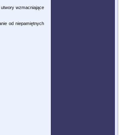
na utwory wzmacniające
danie od niepamiętnych