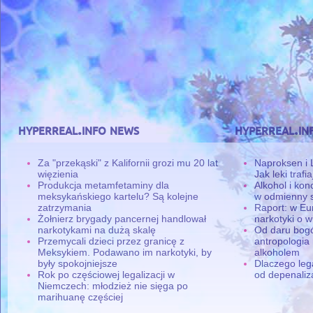
hyperreal.info news
hyperreal.in
Za "przekąski" z Kalifornii grozi mu 20 lat
Naproksen i 
więzienia
Jak leki traf
Produkcja metamfetaminy dla
Alkohol i ko
meksykańskiego kartelu? Są kolejne
w odmienny 
zatrzymania
Raport: w Eu
Żołnierz brygady pancernej handlował
narkotyki o w
narkotykami na dużą skalę
Od daru bogó
Przemycali dzieci przez granicę z
antropologia
Meksykiem. Podawano im narkotyki, by
alkoholem
były spokojniejsze
Dlaczego leg
Rok po częściowej legalizacji w
od depenaliza
Niemczech: młodzież nie sięga po
marihuanę częściej