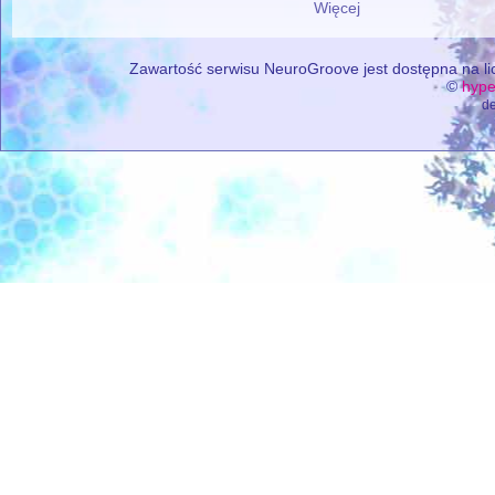
Więcej
Zawartość serwisu NeuroGroove jest dostępna na lic
©
hype
de