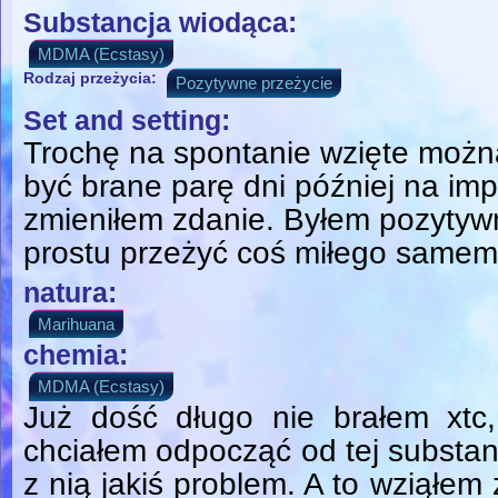
Substancja wiodąca:
MDMA (Ecstasy)
Rodzaj przeżycia:
Pozytywne przeżycie
Set and setting:
Trochę na spontanie wzięte możn
być brane parę dni później na imp
zmieniłem zdanie. Byłem pozytywn
prostu przeżyć coś miłego samem
natura:
Marihuana
chemia:
MDMA (Ecstasy)
Już dość długo nie brałem xtc,
chciałem odpocząć od tej substan
z nią jakiś problem. A to wziąłe