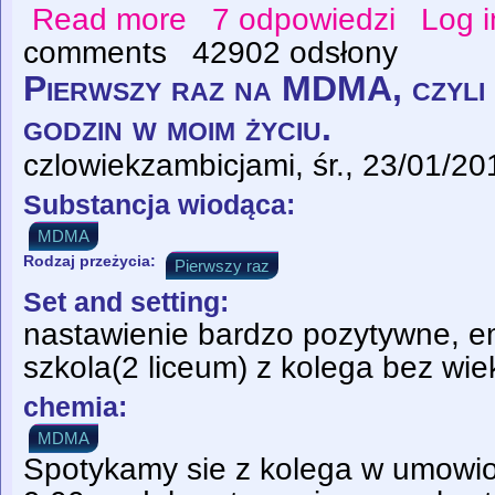
Read more
7 odpowiedzi
Log i
about Przedawkowanie mdma
comments
42902 odsłony
Pierwszy raz na MDMA, czyli n
godzin w moim życiu.
czlowiekzambicjami
, śr., 23/01/2
Substancja wiodąca:
MDMA
Rodzaj przeżycia:
Pierwszy raz
Set and setting:
nastawienie bardzo pozytywne, e
szkola(2 liceum) z kolega bez wi
chemia:
MDMA
Spotykamy sie z kolega w umowio