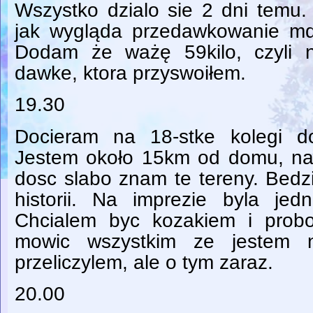
Wszystko dzialo sie 2 dni temu. 
jak wygląda przedawkowanie md
Dodam że ważę 59kilo, czyli 
dawke, ktora przyswoiłem.
19.30
Docieram na 18-stke kolegi 
Jestem około 15km od domu, na 
dosc slabo znam te tereny. Bedz
historii. Na imprezie byla jed
Chcialem byc kozakiem i prob
mowic wszystkim ze jestem na
przeliczylem, ale o tym zaraz.
20.00