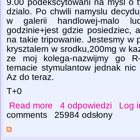
9.00 podekscytowani na mysl o t
dzialo. Po chwili namyslu decydu
w galerii handlowej-malo l
godzinie+jest gdzie posiedziec,
na takie tripowanie. Jestesmy w 
krysztalem w srodku,200mg w ka
ze moj kolega-nazwijmy go R-
temacie stymulantow jednak nic 
Az do teraz.
T+0
Read more
4 odpowiedzi
Log i
about Pierwszy raz na MDMA, czyli najpię
comments
25984 odsłony