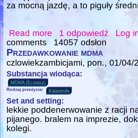
za mocną jazdę, a to piguły średniej
Read more
1 odpowiedź
Log i
about Jak to jest być na MDMA
comments
14057 odsłon
Przedawkowanie mdma
czlowiekzambicjami
, pon., 01/04/
Substancja wiodąca:
MDMA (Ecstasy)
Rodzaj przeżycia:
Katastrofa
Set and setting:
lekkie poddenerwowanie z racji n
pijanego. bralem na imprezie, dok
kolegi.