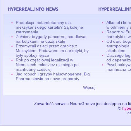
hyperreal.info news
hyperreal.in
Produkcja metamfetaminy dla
Alkohol i ko
meksykańskiego kartelu? Są kolejne
w odmienny 
zatrzymania
Raport: w Eu
Żołnierz brygady pancernej handlował
narkotyki o w
narkotykami na dużą skalę
Od daru bogó
Przemycali dzieci przez granicę z
antropologia
Meksykiem. Podawano im narkotyki, by
alkoholem
były spokojniejsze
Dlaczego leg
Rok po częściowej legalizacji w
od depenaliza
Niemczech: młodzież nie sięga po
Psychoaktyw
marihuanę częściej
marihuana to
Jad ropuch i grzyby halucynogenne. Big
Pharma stawia na nowe preparaty
Więcej
Zawartość serwisu NeuroGroove jest dostępna na lic
©
hype
de