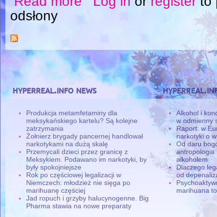
Read more
Log in
or
register
to
odsłony
hyperreal.info news
hyperreal.in
Produkcja metamfetaminy dla
Alkohol i ko
meksykańskiego kartelu? Są kolejne
w odmienny 
zatrzymania
Raport: w Eu
Żołnierz brygady pancernej handlował
narkotyki o w
narkotykami na dużą skalę
Od daru bogó
Przemycali dzieci przez granicę z
antropologia
Meksykiem. Podawano im narkotyki, by
alkoholem
były spokojniejsze
Dlaczego leg
Rok po częściowej legalizacji w
od depenaliza
Niemczech: młodzież nie sięga po
Psychoaktyw
marihuanę częściej
marihuana to
Jad ropuch i grzyby halucynogenne. Big
Pharma stawia na nowe preparaty