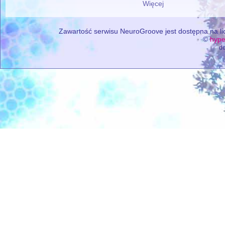
Więcej
Zawartość serwisu NeuroGroove jest dostępna na lic
©
hype
de