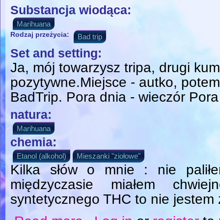
Substancja wiodąca:
Marihuana
Rodzaj przeżycia:
Bad trip
Set and setting:
Ja, mój towarzysz tripa, drugi kum
pozytywne.Miejsce - autko, potem
BadTrip. Pora dnia - wieczór Pora
natura:
Marihuana
chemia:
Etanol (alkohol)
Mieszanki "ziołowe"
Kilka słów o mnie : nie pali
międzyczasie miałem chwie
syntetycznego THC to nie jestem 
about 2in1