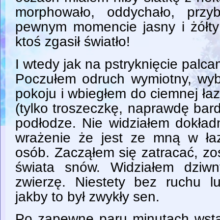
morphowało, oddychało, przyb
pewnym momencie jasny i żółty 
ktoś zgasił światło!
I wtedy jak na pstryknięcie palc
Poczułem odruch wymiotny, wy
pokoju i wbiegłem do ciemnej ła
(tylko troszeczkę, naprawdę bar
podłodze. Nie widziałem dokładn
wrażenie że jest ze mną w ła
osób. Zacząłem się zatracać, zo
świata snów. Widziałem dziwn
zwierzę. Niestety bez ruchu l
jakby to był zwykły sen.
Po zapewne paru minutach wst