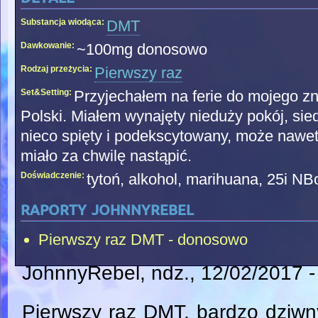
Substancja wiodąca:
DMT
Dawkowanie:
~100mg donosowo
Rodzaj przeżycia:
Pierwszy raz
Set&Setting:
Przyjechałem na ferie do mojego z
Polski. Miałem wynajęty nieduży pokój, si
nieco spięty i podekscytowany, może nawe
miało za chwilę nastąpić.
Doświadczenie:
tytoń, alkohol, marihuana, 25i N
raporty johnnyrebel
Pierwszy raz DMT - donosowo
JohnnyRebel
, ndz., 12/02/2017 
Pierwszy raz DMT, bardzo dziwn