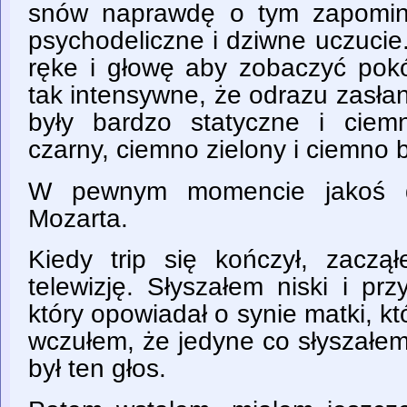
snów naprawdę o tym zapomin
psychodeliczne i dziwne uczucie
ręke i głowę aby zobaczyć pokó
tak intensywne, że odrazu zasła
były bardzo statyczne i ciem
czarny, ciemno zielony i ciemno 
W pewnym momencie jakoś d
Mozarta.
Kiedy trip się kończył, zacz
telewizję. Słyszałem niski i prz
który opowiadał o synie matki, kt
wczułem, że jedyne co słyszałem
był ten głos.