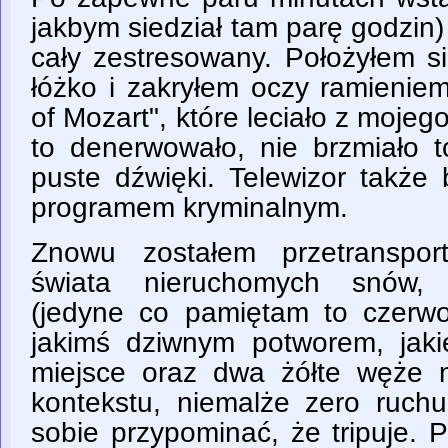
jakbym siedział tam parę godzin
cały zestresowany. Położyłem s
łóżko i zakryłem oczy ramienie
of Mozart", które leciało z mojeg
to denerwowało, nie brzmiało t
puste dźwięki. Telewizor także 
programem kryminalnym.
Znowu zostałem przetranspo
świata nieruchomych snów, 
(jedyne co pamiętam to czerw
jakimś dziwnym potworem, jak
miejsce oraz dwa żółte węże 
kontekstu, niemalże zero ruch
sobie przypominać, że tripuje.