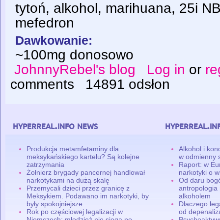
tytoń, alkohol, marihuana, 25i 
mefedron
Dawkowanie:
~100mg donosowo
JohnnyRebel's blog
Log in
or
re
comments
14891 odsłon
hyperreal.info news
hyperreal.in
Produkcja metamfetaminy dla
Alkohol i ko
meksykańskiego kartelu? Są kolejne
w odmienny 
zatrzymania
Raport: w Eu
Żołnierz brygady pancernej handlował
narkotyki o w
narkotykami na dużą skalę
Od daru bogó
Przemycali dzieci przez granicę z
antropologia
Meksykiem. Podawano im narkotyki, by
alkoholem
były spokojniejsze
Dlaczego leg
Rok po częściowej legalizacji w
od depenaliza
Niemczech: młodzież nie sięga po
Psychoaktyw