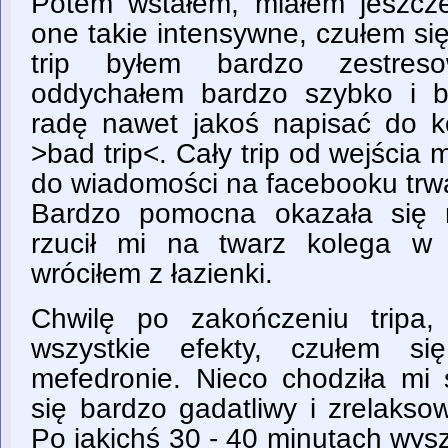
Potem wstałem, miałem jeszcze
one takie intensywne, czułem się
trip byłem bardzo zestreso
oddychałem bardzo szybko i b
radę nawet jakoś napisać do 
>bad trip<. Cały trip od wejści
do wiadomości na facebooku trwa
Bardzo pomocna okazała się 
rzucił mi na twarz kolega w
wróciłem z łazienki.
Chwilę po zakończeniu tripa
wszystkie efekty, czułem si
mefedronie. Nieco chodziła mi 
się bardzo gadatliwy i zrelaks
Po jakichś 30 - 40 minutach wy