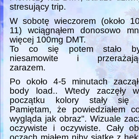
stresujący trip.
W sobotę wieczorem (około 10
11) wciągnąłem donosowo mni
więcej 100mg DMT.
To co się potem stało by
niesamowite i przerażają
zarazem.
Po około 4-5 minutach zaczą
body load.. Wtedy zaczęły w
początku kolory stały się b
Pamiętam, że powiedziałem co
wygląda jak obraz". Wizuale zac
oczywiste i oczywiste. Cały o
oczach miałem niby siatkę z he