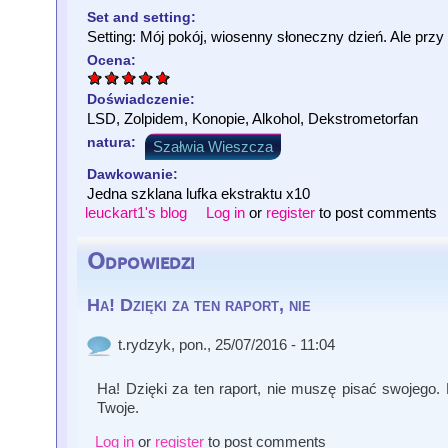
Set and setting:
Setting: Mój pokój, wiosenny słoneczny dzień. Ale przy
Ocena:
Doświadczenie:
LSD, Zolpidem, Konopie, Alkohol, Dekstrometorfan
natura:
Szałwia Wieszcza
Dawkowanie:
Jedna szklana lufka ekstraktu x10
leuckart1's blog
Log in
or
register
to post comments
Odpowiedzi
Ha! Dzięki za ten raport, nie
t.rydzyk
, pon., 25/07/2016 - 11:04
Ha! Dzięki za ten raport, nie muszę pisać swojego.
Twoje.
Log in
or
register
to post comments