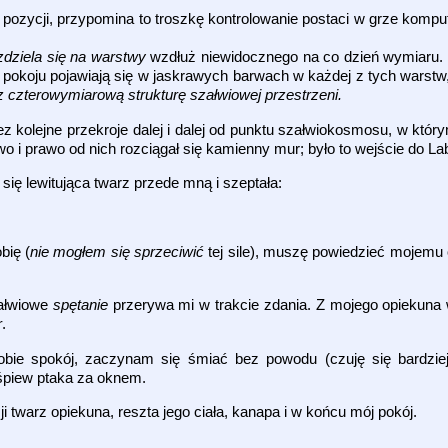
j pozycji, przypomina to troszkę kontrolowanie postaci w grze kompu
zdziela się na warstwy
wzdłuż niewidocznego na co dzień wymiaru. Z
pokoju pojawiają się w jaskrawych barwach w każdej z tych warstw,
z czterowymiarową strukturę szałwiowej przestrzeni.
ez kolejne przekroje dalej i dalej od punktu szałwiokosmosu, w któr
wo i prawo od nich rozciągał się kamienny mur; było to wejście do Lab
 się lewitująca twarz przede mną i szeptała:
bię (
nie mogłem się sprzeciwić
tej sile), muszę powiedzieć mojemu
załwiowe
spętanie
przerywa mi w trakcie zdania. Z mojego opiekuna 
r
.
obie spokój, zaczynam się śmiać bez powodu (czuję się bardzie
 śpiew ptaka za oknem.
i twarz opiekuna, reszta jego ciała, kanapa i w końcu mój pokój.