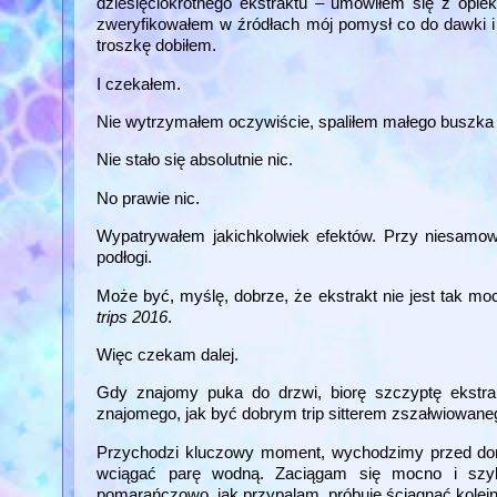
dziesięciokrotnego ekstraktu – umówiłem się z opie
zweryfikowałem w źródłach mój pomysł co do dawki i 
troszkę dobiłem.
I czekałem.
Nie wytrzymałem oczywiście, spaliłem małego buszka od
Nie stało się absolutnie nic.
No prawie nic.
Wypatrywałem jakichkolwiek efektów. Przy niesamow
podłogi.
Może być, myślę, dobrze, że ekstrakt nie jest tak mo
trips 2016
.
Więc czekam dalej.
Gdy znajomy puka do drzwi, biorę szczyptę ekstra
znajomego, jak być dobrym trip sitterem zszałwiowaneg
Przychodzi kluczowy moment, wychodzimy przed dom
wciągać parę wodną. Zaciągam się mocno i szybk
pomarańczowo, jak przypalam, próbuję ściągnąć kolej