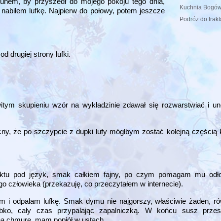
kunem, by przyszedł do mojego pokoju tego dnia,
Kuchnia Bogów
nabiłem lufkę. Najpierw do połowy, potem jeszcze
Podróż do frakt
 drugiej strony lufki.
itym skupieniu wzór na wykładzinie zdawał się rozwarstwiać i u
cny, że po szczypcie z dupki lufy mógłbym zostać kolejną częścią 
ktu pod język, smak całkiem fajny, po czym pomagam mu odłoż
o człowieka (przekazuję, co przeczytałem w internecie).
 i odpalam lufkę. Smak dymu nie najgorszy, właściwie żaden, r
o, cały czas przypalając zapalniczką. W końcu susz przest
ną chmurę, mam popiół w ustach.