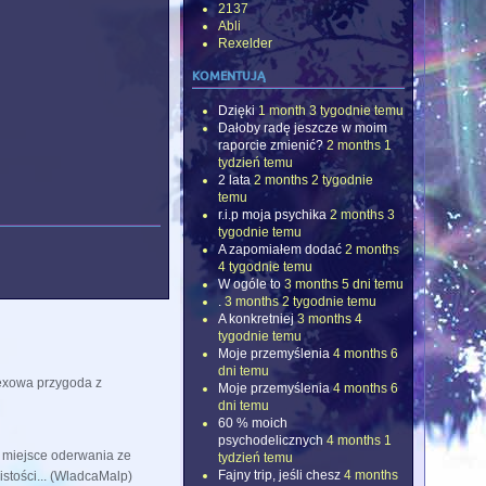
2137
Abli
Rexelder
komentują
Dzięki
1 month 3 tygodnie temu
Dałoby radę jeszcze w moim
raporcie zmienić?
2 months 1
tydzień temu
2 lata
2 months 2 tygodnie
temu
r.i.p moja psychika
2 months 3
tygodnie temu
A zapomiałem dodać
2 months
4 tygodnie temu
W ogóle to
3 months 5 dni temu
.
3 months 2 tygodnie temu
A konkretniej
3 months 4
tygodnie temu
Moje przemyślenia
4 months 6
dni temu
exowa przygoda z
Moje przemyślenia
4 months 6
dni temu
60 % moich
psychodelicznych
4 months 1
 miejsce oderwania ze
tydzień temu
Fajny trip, jeśli chesz
4 months
stości... (WladcaMalp)