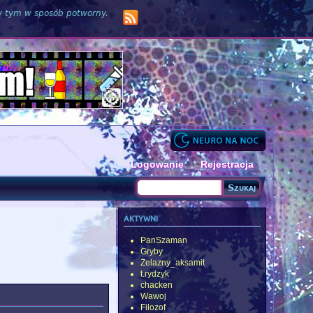
zy tym w sposób potworny.
Logowanie
Rejestracja
Szukaj
Formularz wyszukiwania
aktywni
PanSzaman
Gryby
Żelazny_aksamit
t.rydzyk
chacken
Wawoj
Filozof