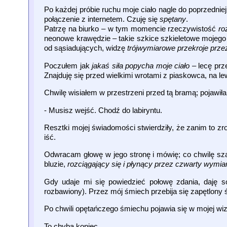
Po każdej próbie ruchu moje ciało nagle do poprzednie
połączenie z internetem. Czuję się
spętany
.
Patrzę na biurko – w tym momencie rzeczywistość
ro
neonowe krawędzie – takie szkice szkieletowe mojego 
od sąsiadujących, widzę
trójwymiarowe przekroje prze
Poczułem jak
jakaś siła popycha moje ciało
– lecę prz
Znajduję się przed wielkimi wrotami z piaskowca, na le
Chwilę wisiałem w przestrzeni przed tą bramą; pojawiła
- Musisz wejść. Chodź do labiryntu.
Resztki mojej świadomości stwierdziły, że zanim to zro
iść.
Odwracam głowę w jego stronę i mówię; co chwilę s
bluzie,
rozciągający się i płynący przez czwarty wymia
Gdy udaje mi się powiedzieć połowę zdania, daję s
rozbawiony). Przez mój śmiech przebija się zapętlony
Po chwili opętańczego śmiechu pojawia się w mojej wizj
To chyba koniec.