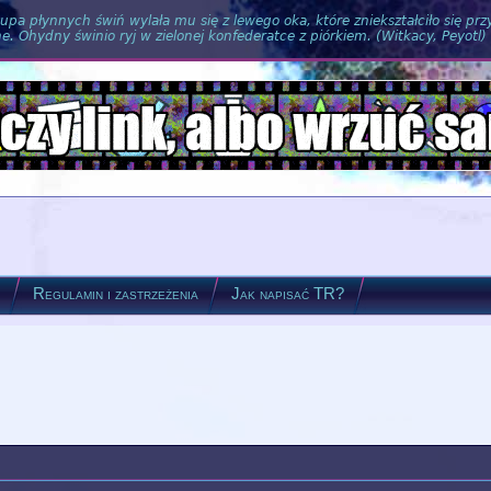
pa płynnych świń wylała mu się z lewego oka, które zniekształciło się pr
. Ohydny świnio ryj w zielonej konfederatce z piórkiem. (Witkacy, Peyotl)
?
Regulamin i zastrzeżenia
Jak napisać TR?