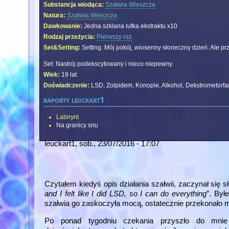
Substancja wiodąca:
Szałwia Wieszcza
Natura:
Szałwia Wieszcza
Dawkowanie:
Jedna szklana lufka ekstraktu x10
Rodzaj przeżycia:
Pierwszy raz
Set&Setting:
Setting: Mój pokój, wiosenny słoneczny dzień. Ale prz
Set: Nastrój podekscytowany i nieco niepewny.
Wiek:
19 lat
Doświadczenie:
LSD, Zolpidem, Konopie, Alkohol, Dekstrometorfa
raporty leuckart1
Labirynt
Na granicy snu
leuckart1
, sob., 23/07/2016 - 17:07
Czytałem kiedyś opis działania szałwii, zaczynał się s
and I felt like I did LSD, so I can do everything
”. Był
szałwia go zaskoczyła mocą, ostatecznie przekonało mn
Po ponad tygodniu czekania przyszło do mni