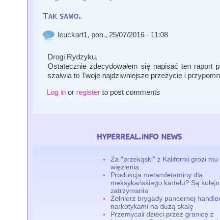
Tak samo.
leuckart1
, pon., 25/07/2016 - 11:08
Drogi Rydzyku,
Ostatecznie zdecydowałem się napisać ten raport p
szałwia to Twoje najdziwniejsze przeżycie i przypom
Log in
or
register
to post comments
hyperreal.info news
Za "przekąski" z Kalifornii grozi mu 
więzienia
Produkcja metamfetaminy dla
meksykańskiego kartelu? Są kolej
zatrzymania
Żołnierz brygady pancernej handlo
narkotykami na dużą skalę
Przemycali dzieci przez granicę z