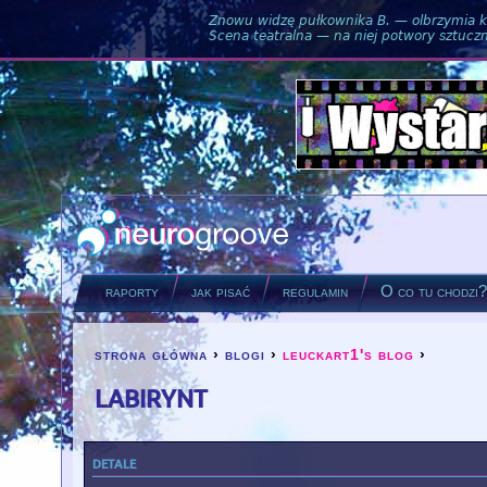
Znowu widzę pułkownika B. — olbrzymia ku
Scena teatralna — na niej potwory sztuczne
raporty
jak pisać
regulamin
O co tu chodzi
strona główna
›
blogi
›
leuckart1's blog
›
you are here
labirynt
detale