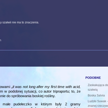
y szałwii nie ma to znaczenia.
n
podobne
Zaskakująca d
łowami „
it was not long after my first time with acid,
szałwią
em w podobnej sytuacji, co autor tripraportu; to, że
ie do spróbowania boskiej rośliny.
Boska Salvia
Ludzki Suwak -
e małe pudełeczko w którym były 2 gramy
znanej rzeczywi