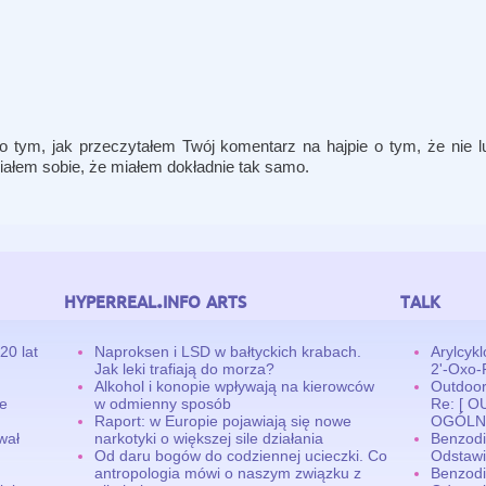
o tym, jak przeczytałem Twój komentarz na hajpie o tym, że nie l
niałem sobie, że miałem dokładnie tak samo.
hyperreal.info arts
talk
20 lat
Naproksen i LSD w bałtyckich krabach.
Arylcyk
Jak leki trafiają do morza?
2'-Oxo-
Alkohol i konopie wpływają na kierowców
Outdoor,
ne
w odmienny sposób
Re: [ 
Raport: w Europie pojawiają się nowe
OGÓLN
wał
narkotyki o większej sile działania
Benzodi
Od daru bogów do codziennej ucieczki. Co
Odstawi
antropologia mówi o naszym związku z
Benzodi