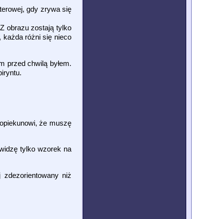
terowej, gdy zrywa się
 obrazu zostają tylko
 każda różni się nieco
ym przed chwilą byłem.
iryntu.
 opiekunowi, że muszę
widzę tylko wzorek na
j zdezorientowany niż