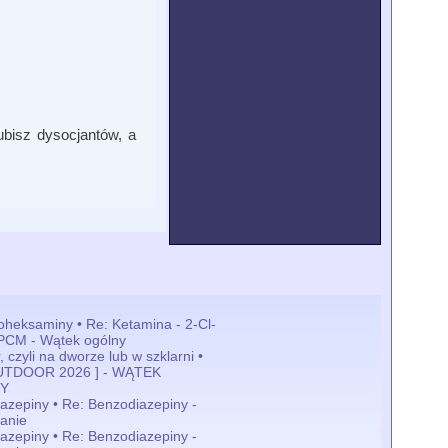
ubisz dysocjantów, a
loheksaminy • Re: Ketamina - 2-Cl-
PCM - Wątek ogólny
 czyli na dworze lub w szklarni •
OUTDOOR 2026 ] - WĄTEK
Y
azepiny • Re: Benzodiazepiny -
anie
azepiny • Re: Benzodiazepiny -