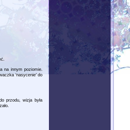
eć.
na na innym poziomie.
uwaczka ‘nasycenie’ do
do przodu, wizja była
zało.