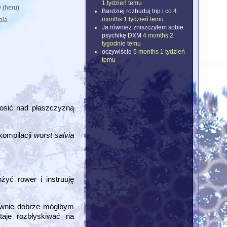
1 tydzień temu
 (heru)
Bardziej rozbuduj trip i co
4
months 1 tydzień temu
ala
Ja również zniszczyłem sobie
psychikę DXM
4 months 2
tygodnie temu
oczywiście
5 months 1 tydzień
temu
nosić nad płaszczyzną
kompilacji
worst salvia
yć rower i instruuję
ównie dobrze mógłbym
aje rozbłyskiwać na