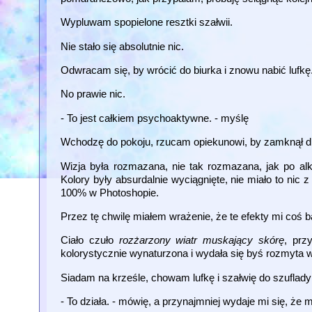
Wypluwam spopielone resztki szałwii.
Nie stało się absolutnie nic.
Odwracam się, by wrócić do biurka i znowu nabić lufkę
No prawie nic.
- To jest całkiem psychoaktywne. - myślę
Wchodzę do pokoju, rzucam opiekunowi, by zamknął drz
Wizja była rozmazana, nie tak rozmazana, jak po al
Kolory były absurdalnie wyciągnięte, nie miało to nic 
100% w Photoshopie.
Przez tę chwilę miałem wrażenie, że te efekty mi coś 
Ciało czuło
rozżarzony wiatr muskający skórę
, prz
kolorystycznie wynaturzona i wydała się byś rozmyta w
Siadam na krześle, chowam lufkę i szałwię do szuflady
- To działa. - mówię, a przynajmniej wydaje mi się, że