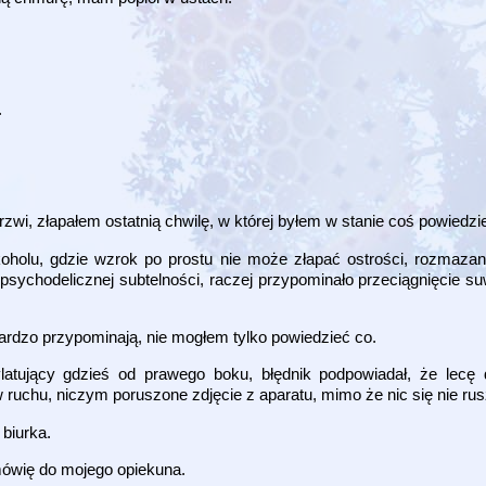
.
wi, złapałem ostatnią chwilę, w której byłem w stanie coś powiedzi
koholu, gdzie wzrok po prostu nie może złapać ostrości, rozmaza
z psychodelicznej subtelności, raczej przypominało przeciągnięcie s
bardzo przypominają, nie mogłem tylko powiedzieć co.
ylatujący gdzieś od prawego boku, błędnik podpowiadał, że lecę 
 ruchu, niczym poruszone zdjęcie z aparatu, mimo że nic się nie rus
 biurka.
 mówię do mojego opiekuna.