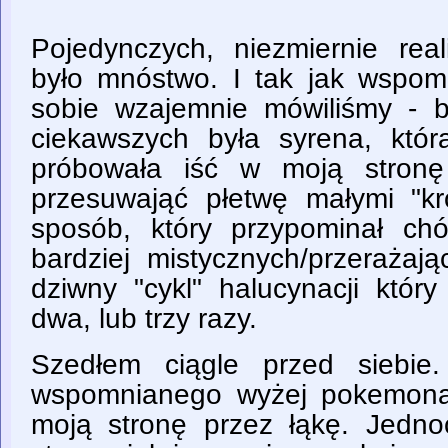
Pojedynczych, niezmiernie real
było mnóstwo. I tak jak wspomi
sobie wzajemnie mówiliśmy - 
ciekawszych była syrena, któr
próbowała iść w moją stronę
przesuwająć płetwę małymi "k
sposób, który przypominał ch
bardziej mistycznych/przerażają
dziwny "cykl" halucynacji któr
dwa, lub trzy razy.
Szedłem ciągle przed siebie
wspomnianego wyżej pokemona-
moją stronę przez łąkę. Jedn