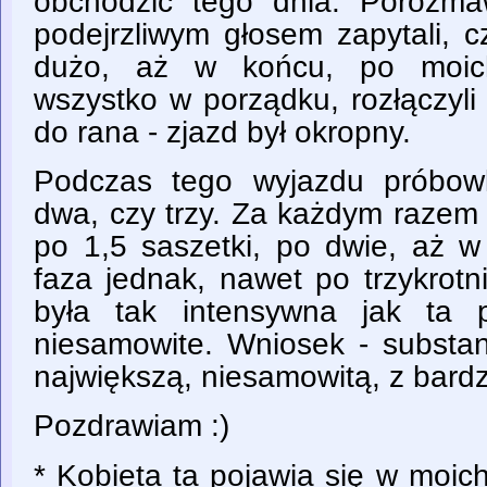
obchodzić tego dnia. Porozma
podejrzliwym głosem zapytali, 
dużo, aż w końcu, po moich
wszystko w porządku, rozłączyli
do rana - zjazd był okropny.
Podczas tego wyjazdu próbowl
dwa, czy trzy. Za każdym razem
po 1,5 saszetki, po dwie, aż w
faza jednak, nawet po trzykrotn
była tak intensywna jak ta p
niesamowite. Wniosek - substan
największą, niesamowitą, z bard
Pozdrawiam :)
* Kobieta ta pojawia się w moic