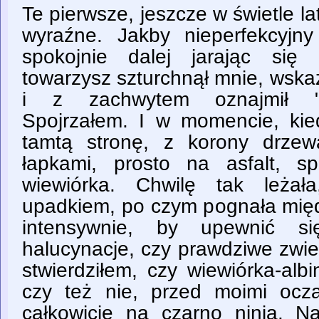
Te pierwsze, jeszcze w świetle la
wyraźne. Jakby nieperfekcyjn
spokojnie dalej jarając się
towarzysz szturchnął mnie, wska
i z zachwytem oznajmił "Po
Spojrzałem. I w momencie, ki
tamtą stronę, z korony drzew
łapkami, prosto na asfalt, sp
wiewiórka. Chwilę tak leżał
upadkiem, po czym pognała mi
intensywnie, by upewnić si
halucynacje, czy prawdziwe zwie
stwierdziłem, czy wiewiórka-alb
czy też nie, przed moimi ocz
całkowicie na czarno ninja. Na