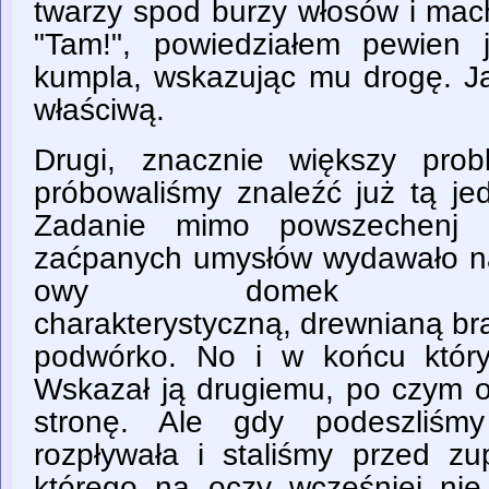
twarzy spod burzy włosów i mac
"Tam!", powiedziałem pewien 
kumpla, wskazując mu drogę. Ja
właściwą.
Drugi, znacznie większy prob
próbowaliśmy znaleźć już tą je
Zadanie mimo powszechenj c
zaćpanych umysłów wydawało nam
owy domek mi
charakterystyczną, drewnianą b
podwórko. No i w końcu który
Wskazał ją drugiemu, po czym o
stronę. Ale gdy podeszliśmy
rozpływała i staliśmy przed 
którego na oczy wcześniej nie