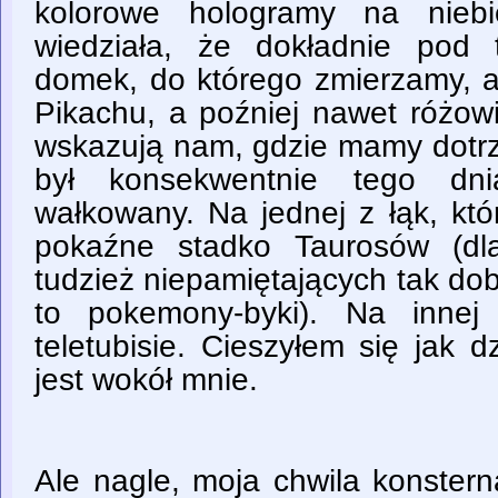
kolorowe hologramy na nieb
wiedziała, że dokładnie pod
domek, do którego zmierzamy, a 
Pikachu, a poźniej nawet różowi
wskazują nam, gdzie mamy dot
był konsekwentnie tego d
wałkowany. Na jednej z łąk, któ
pokaźne stadko Taurosów (dla
tudzież niepamiętających tak dobrz
to pokemony-byki). Na innej
teletubisie. Cieszyłem się jak 
jest wokół mnie.
Ale nagle, moja chwila konstern