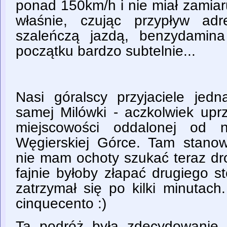
ponad 150km/h i nie miał zamiar
właśnie, czując przypływ ad
szaleńczą jazdą, benzydamina
początku bardzo subtelnie...
Nasi góralscy przyjaciele jedn
samej Milówki - aczkolwiek upr
miejscowości oddalonej od n
Węgierskiej Górce. Tam stanow
nie mam ochoty szukać teraz dro
fajnie byłoby złapać drugiego s
zatrzymał się po kilki minuta
cinquecento :)
Ta podróż była zdecydowanie 