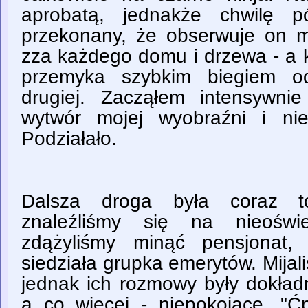
aprobatą, jednakże chwilę p
przekonany, że obserwuje on mn
zza każdego domu i drzewa - a 
przemyka szybkim biegiem od
drugiej. Zacząłem intensywni
wytwór mojej wyobraźni i ni
Podziałało.
Dalsza droga była coraz t
znaleźliśmy się na nieoświe
zdążyliśmy minąć pensjonat,
siedziała grupka emerytów. Mijali
jednak ich rozmowy były dokładn
a co więcej - niepokojące. "Ćp