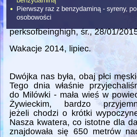
benzydaminą
Pierwszy raz z benzydaminą - syreny, po
osobowości
perksofbeinghigh
, śr., 28/01/201
Wakacje 2014, lipiec.
Dwójka nas była, obaj płci męski
Tego dnia właśnie przyjechali
do Milówki - mała wieś w powie
Żywieckim, bardzo przyjemn
jeżeli chodzi o krótki wypoczyn
Nasza kwatera, co istotne dla da
znajdowała się 650 metrów n