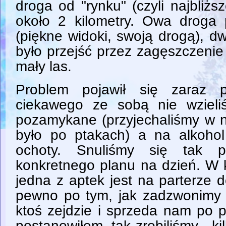
droga od "rynku" (czyli najbliższ
około 2 kilometry. Owa droga 
(piękne widoki, swoją drogą), dw
było przejść przez zagęszczeni
mały las.
Problem pojawił się zaraz p
ciekawego ze sobą nie wzieli
pozamykane (przyjechaliśmy w ni
było po ptakach) a na alkohol 
ochoty. Snuliśmy się tak p
konkretnego planu na dzień. W
jedna z aptek jest na parterze
pewno po tym, jak zadzwonimy i
ktoś zejdzie i sprzeda nam po 
postanowiłem, tak zrobiliśmy - ki