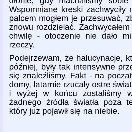
dłonie, gdy machaliśmy sobie
Wspomniane kreski zachwyciły 
palcem mogłem je przesuwać, zb
znowu rozdzielać. Zachwycałem s
chwilę - otoczenie nie dało mi
rzeczy.
Podejrzewam, że halucynacje, k
później, były tak intensywne pr
się znaleźliśmy. Fakt - na poczat
domy, latarnie rzucały ostre świa
i wyżej w końcu zostaliśmy 
żadnego źródła światła poza te
który już pojawił się na niebie.