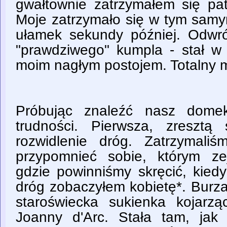
gwałtownie zatrzymałem się pat
Moje zatrzymało się w tym sam
ułamek sekundy później. Odwr
"prawdziwego" kumpla - stał w 
moim nagłym postojem. Totalny m
Próbując znaleźć nasz dome
trudności. Pierwsza, zresztą
rozwidlenie dróg. Zatrzymali
przypomnieć sobie, którym ze
gdzie powinniśmy skręcić, kied
dróg zobaczyłem kobietę*. Burza
staroświecka sukienka kojarz
Joanny d'Arc. Stała tam, jak