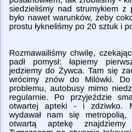
siedzieliśmy nad strumykiem z 
było nawet warunków, żeby coko
prostu łykneliśmy po 20 sztuk i p
Rozmawailiśmy chwilę, czekając
padł pomysł: łapiemy pierws
jedziemy do Żywca. Tam się zao
wrócimy znów do Milówki. Do 
problemu, autobusy mimo niedzi
regularnie. Po przyjeździe sm
otwartej apteki - i zdziwko.
wydawał nam się metropolią, 
otwartą aptekę znajdziem