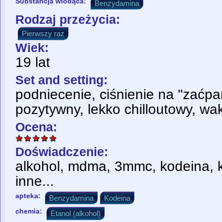
Substancja wiodąca:
Benzydamina
Rodzaj przeżycia:
Pierwszy raz
Wiek:
19 lat
Set and setting:
podniecenie, ciśnienie na "zaćpa
pozytywny, lekko chilloutowy, wak
Ocena:
Doświadczenie:
alkohol, mdma, 3mmc, kodeina, k
inne...
apteka:
Benzydamina
Kodeina
chemia:
Etanol (alkohol)