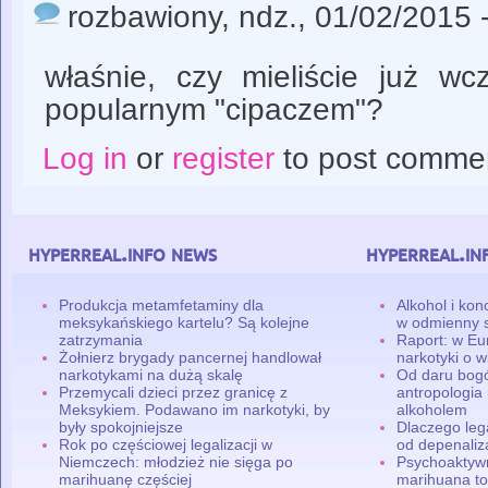
rozbawiony
, ndz., 01/02/2015 
właśnie, czy mieliście już wc
popularnym "cipaczem"?
Log in
or
register
to post comme
hyperreal.info news
hyperreal.in
Produkcja metamfetaminy dla
Alkohol i ko
meksykańskiego kartelu? Są kolejne
w odmienny 
zatrzymania
Raport: w Eu
Żołnierz brygady pancernej handlował
narkotyki o w
narkotykami na dużą skalę
Od daru bogó
Przemycali dzieci przez granicę z
antropologia
Meksykiem. Podawano im narkotyki, by
alkoholem
były spokojniejsze
Dlaczego leg
Rok po częściowej legalizacji w
od depenaliza
Niemczech: młodzież nie sięga po
Psychoaktyw
marihuanę częściej
marihuana to