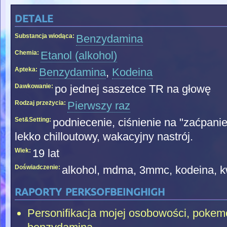
detale
Substancja wiodąca:
Benzydamina
Chemia:
Etanol (alkohol)
Apteka:
Benzydamina
,
Kodeina
Dawkowanie:
po jednej saszetce TR na głowę
Rodzaj przeżycia:
Pierwszy raz
Set&Setting:
podniecenie, ciśnienie na "zaćpani
lekko chilloutowy, wakacyjny nastrój.
Wiek:
19 lat
Doświadczenie:
alkohol, mdma, 3mmc, kodeina, kw
raporty perksofbeinghigh
Personifikacja mojej osobowości, pokemo