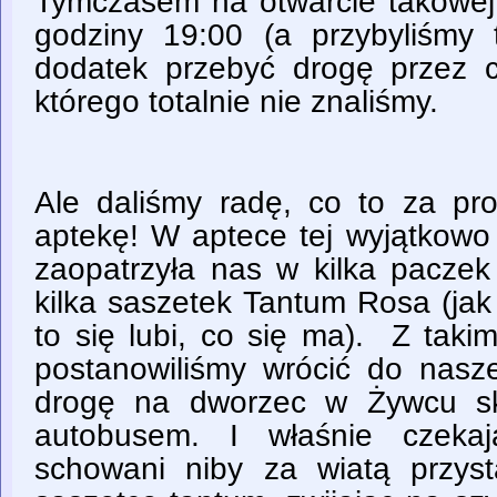
Tymczasem na otwarcie takowej
godziny 19:00 (a przybyliśmy
dodatek przebyć drogę przez c
którego totalnie nie znaliśmy.
Ale daliśmy radę, co to za pr
aptekę! W aptece tej wyjątkowo
zaopatrzyła nas w kilka paczek
kilka saszetek Tantum Rosa (jak 
to się lubi, co się ma). Z tak
postanowiliśmy wrócić do nasz
drogę na dworzec w Żywcu skr
autobusem. I właśnie czeka
schowani niby za wiatą przyst