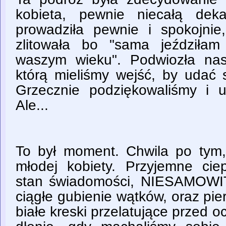
kobieta, pewnie niecałą dek
prowadziła pewnie i spokojni
zlitowała bo "sama jeździła
waszym wieku". Podwiozła na
którą mieliśmy wejść, by udać 
Grzecznie podziękowaliśmy i 
Ale...
To był moment. Chwila po tym,
młodej kobiety. Przyjemne cie
stan świadomości, NIESAMOWI
ciągłe gubienie wątków, oraz pie
białe kreski przelatujące przed o