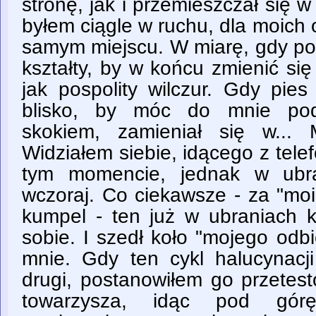
stronę, jak i przemieszczał się 
byłem ciągle w ruchu, dla moich
samym miejscu. W miarę, gdy pod
kształty, by w końcu zmienić si
jak pospolity wilczur. Gdy pies
blisko, by móc do mnie pod
skokiem, zamieniał się w... 
Widziałem siebie, idącego z tele
tym momencie, jednak w ubra
wczoraj. Co ciekawsze - za "mo
kumpel - ten już w ubraniach k
sobie. I szedł koło "mojego odbic
mnie. Gdy ten cykl halucynacji
drugi, postanowiłem go przetes
towarzysza, idąc pod gór