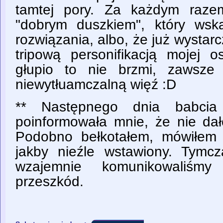
tamtej pory. Za każdym raze
"dobrym duszkiem", który wsk
rozwiązania, albo, że już wystarc
tripową personifikacją mojej o
głupio to nie brzmi, zawsze
niewytłuamczalną więź :D
** Następnego dnia babcia
poinformowała mnie, że nie dał
Podobno bełkotałem, mówiłem 
jakby nieźle wstawiony. Tym
wzajemnie komunikowaliśm
przeszkód.