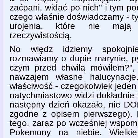
zaćpani, widać po nich" i tym p
czego właśnie doświadczamy - ty
urojenia, które nie maj
rzeczywistością.
No więdz idziemy spokojni
rozmawiamy o dupie marynie, p
czym przed chwilą mówiłem?",
nawzajem własne halucynacje
właściwość - czegokolwiek jeden 
natychmiastowo widzi dokładnie 
następny dzień okazało, nie D
zgodne z opisem pierwszego).
tego, zaraz po wcześniej wspomi
Pokemony na niebie. Wielkie