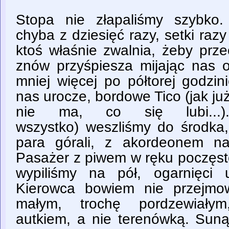
Stopa nie złapaliśmy szybko.
chyba z dziesięć razy, setki ra
ktoś właśnie zwalnia, żeby prz
znów przyśpiesza mijając nas o
mniej więcej po półtorej godzin
nas urocze, bordowe Tico (jak ju
nie ma, co się lubi...)
wszystko) weszliśmy do środka,
para górali, z akordeonem na
Pasażer z piwem w ręku poczęst
wypiliśmy na pół, ogarnięci 
Kierowca bowiem nie przejmow
małym, trochę pordzewiałym
autkiem, a nie terenówką. Suną