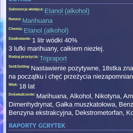
Substancja wiodąca:
Etanol (alkohol)
Natura:
Marihuana
Chemia:
Etanol (alkohol)
Dawkowanie:
1 litr wódki 40%
3 lufki marihuany, całkiem niezłej.
Rodzaj przeżycia:
Tripraport
Set&Setting:
Nastawienie pozytywne, 18stka zna
na początku i chęć przeżycia niezapomnian
Wiek:
18 lat
Doświadczenie:
Marihuana, Alkohol, Nikotyna, Am
Dimenhydrynat, Gałka muszkatołowa, Benz
Benzyna ekstrakcyjna, Dekstrometorfan, K
raporty gcrytek