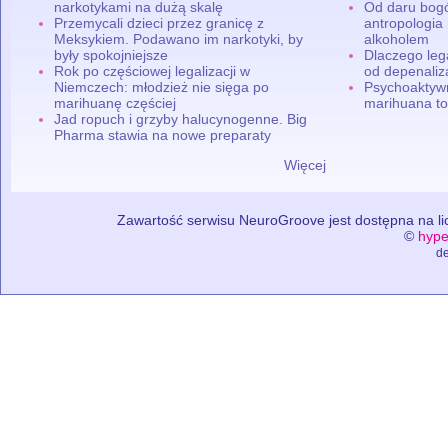
narkotykami na dużą skalę
Od daru bogó
Przemycali dzieci przez granicę z
antropologia
Meksykiem. Podawano im narkotyki, by
alkoholem
były spokojniejsze
Dlaczego leg
Rok po częściowej legalizacji w
od depenaliza
Niemczech: młodzież nie sięga po
Psychoaktyw
marihuanę częściej
marihuana to
Jad ropuch i grzyby halucynogenne. Big
Pharma stawia na nowe preparaty
Więcej
Zawartość serwisu NeuroGroove jest dostępna na lic
©
hype
de