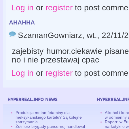
Log in
or
register
to post comme
ahahha
SzamanGowniarz
, wt., 22/11/
zajebisty humor,ciekawie pisane
no i nie przestawaj cpac
Log in
or
register
to post comme
hyperreal.info news
hyperreal.in
Produkcja metamfetaminy dla
Alkohol i ko
meksykańskiego kartelu? Są kolejne
w odmienny 
zatrzymania
Raport: w Eu
Żołnierz brygady pancernej handlował
narkotyki o w