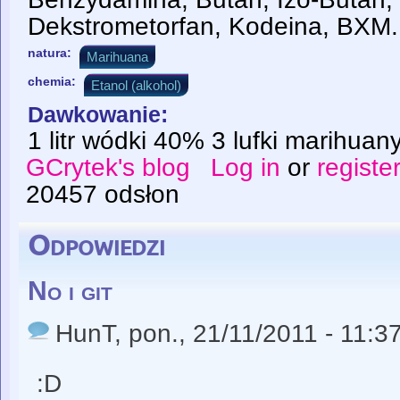
Dekstrometorfan, Kodeina, BXM.
natura:
Marihuana
chemia:
Etanol (alkohol)
Dawkowanie:
1 litr wódki 40% 3 lufki marihuany
GCrytek's blog
Log in
or
registe
20457 odsłon
Odpowiedzi
No i git
HunT
, pon., 21/11/2011 - 11:3
:D