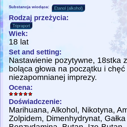
Substancja wiodąca:
Etanol (alkohol)
Rodzaj przeżycia:
Tripraport
Wiek:
18 lat
Set and setting:
Nastawienie pozytywne, 18stka 
boląca głowa na początku i chęć
niezapomnianej imprezy.
Ocena:
Doświadczenie:
Marihuana, Alkohol, Nikotyna, Am
Zolpidem, Dimenhydrynat, Gałka
Benzydamina, Butan, Izo-Butan,