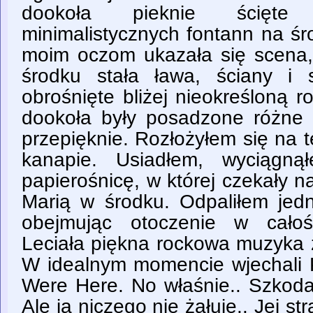
dookoła pieknie ścięte
minimalistycznych fontann na śr
moim oczom ukazała się scena, 
środku stała ława, ściany i 
obrośnięte bliżej nieokreśloną r
dookoła były posadzone różne 
przepięknie. Rozłożyłem się na te
kanapie. Usiadłem, wyciągną
papierośnicę, w której czekały 
Marią w środku. Odpaliłem jedn
obejmując otoczenie w cało
Leciała piękna rockowa muzyka z 
W idealnym momencie wjechali P
Were Here. No właśnie.. Szkoda
Ale ja niczego nie żałuję.. Jej st