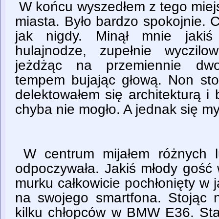
W końcu wyszedłem z tego miejs
miasta. Było bardzo spokojnie. 
jak nigdy. Minął mnie jakiś
hulajnodze, zupełnie wyczil
jeżdżąc na przemiennie d
tempem bujając głową. Non sto
delektowałem się architekturą i 
chyba nie mogło. A jednak się myl
W centrum mijałem różnych lu
odpoczywała. Jakiś młody gość 
murku całkowicie pochłonięty w ja
na swojego smartfona. Stojąc 
kilku chłopców w BMW E36. Star