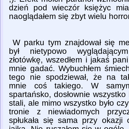
dzień pod wieczór księżyc mi
naoglądałem się zbyt wielu horro
W parku tym znajdował się met
był nietypowo wyglądającym
złotówkę, wszedłem i jakaś pani
mnie gadać. Wybuchłem śmiech
tego nie spodziewał, że na t
mnie coś takiego. W samy
spartańsko, dosłownie wszystko
stali, ale mimo wszystko było cz
tronie z niewiadomych przyc
spłukała się sama przy okazji 
jajka. Nie ruszałem się w ogóle