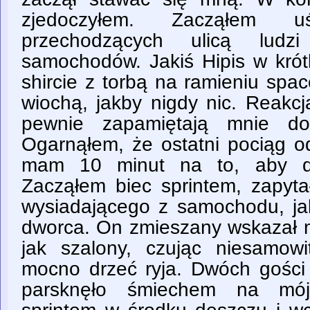
zjedoczyłem. Zacząłem 
przechodzących ulicą ludzi
samochodów. Jakiś Hipis w krót
shircie z torbą na ramieniu spac
wiochą, jakby nigdy nic. Reakcj
pewnie zapamiętają mnie do
Ogarnąłem, że ostatni pociąg o
mam 10 minut na to, aby do
Zacząłem biec sprintem, zapyta
wysiadającego z samochodu, jak
dworca. On zmieszany wskazał m
jak szalony, czując niesamow
mocno drzeć ryja. Dwóch gości 
parsknęło śmiechem na mój