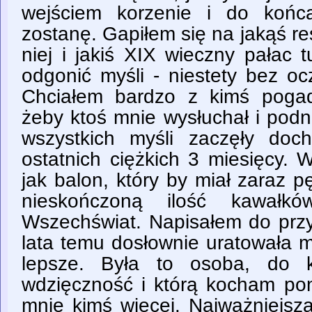
wejściem korzenie i do końc
zostanę. Gapiłem się na jakąś r
niej i jakiś XIX wieczny pałac 
odgonić myśli - niestety bez oc
Chciałem bardzo z kimś poga
żeby ktoś mnie wysłuchał i podn
wszystkich myśli zaczęły doc
ostatnich ciężkich 3 miesięcy. W
jak balon, który by miał zaraz 
nieskończoną ilość kawałkó
Wszechświat. Napisałem do przyj
lata temu dosłownie uratowała mi
lepsze. Była to osoba, do k
wdzięczność i którą kocham pon
mnie kimś więcej. Najważniejsz