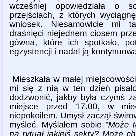
wcześniej opowiedziała o s
przejściach, z których wyciągn
wniosek. Niesamowicie mi ta
draśnięci niejednem ciosem prz
gówna, które ich spotkało, pot
egzystencji i nadal ją kontynuow
Mieszkała w małej miejscowośc
mi się z nią w ten dzień pisało
dodzwonić, jakby była czymś za
miejsce przed 17.00, w mied
niepokoiłem. Umysł zaczął świr
myśleć. Myślałem sobie
"Może t
na rytuał jakiejś sekty? Może 