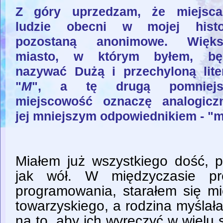
Z góry uprzedzam, że miejsca
ludzie obecni w mojej histor
pozostaną anonimowe. Więks
miasto, w którym byłem, bę
nazywać Dużą i przechyloną lit
"
M
", a tę drugą pomniejs
miejscowość oznaczę analogicz
jej mniejszym odpowiednikiem - "m
Miałem już wszystkiego dość, 
jak wół. W międzyczasie pr
programowania, starałem się mie
towarzyskiego, a rodzina myślał
na to, aby ich wyręczyć w wielu