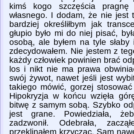
kimś kogo szczęścia pragnę 
własnego. I dodam, że nie jest 
bardziej określiłbym jak transc
głupio było mi do niej pisać, b
osobą, ale byłem na tyle słaby 
zdecydowałem. Nie jestem z te
każdy człowiek powinien brać od
los i nikt nie ma prawa obwini
swój żywot, nawet jeśli jest wybi
takiego mówić, gorzej stosować
Hipokryzja w końcu wzięła górę
bitwę z samym sobą. Szybko odpi
jest grane. Powiedziała, ż
zadzwonił. Odebrała, zaczą
przeklinałem krzycząc. Sam naw