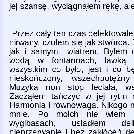
jej szansę, wyciągnąłem rękę, al
Przez cały ten czas delektowałe
nirwany, czułem się jak stwórca.
jak i samym wiatrem. Byłem d
wodą w fontannach, ławką 
wszystkim co było, jest i co b
nieskończony, wszechpotężny
Muzyka non stop leciała, ws
Zacząłem tańczyć w jej rytm 
Harmonia i równowaga. Nikogo n
mnie. Po moich nie wiem na
wygibasach, usiadłem de
nieprzerwanie i bez zakłóceń de