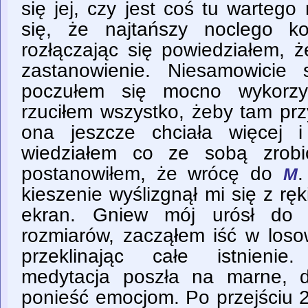
się jej, czy jest coś tu warteg
się, że najtańszy noclego ko
rozłączając się powiedziałem, 
zastanowienie. Niesamowicie
poczułem się mocno wykorzy
rzuciłem wszystko, żeby tam prz
ona jeszcze chciała więcej i
wiedziałem co ze sobą zrobi
postanowiłem, że wrócę do
.
M
kieszenie wyślizgnął mi się z ręk
ekran. Gniew mój urósł do n
rozmiarów, zacząłem iść w loso
przeklinając całe istnienie
medytacja poszła na marne, d
ponieść emocjom. Po przejściu 