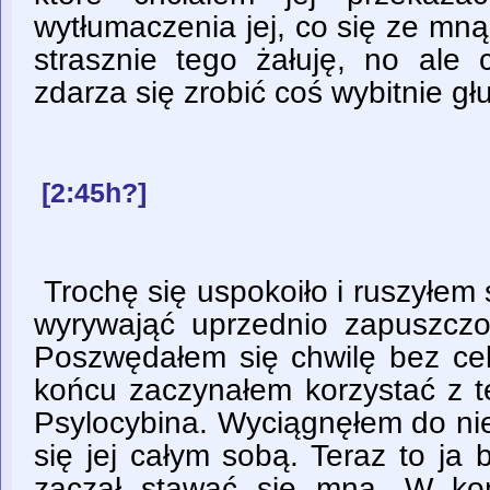
wytłumaczenia jej, co się ze mną 
strasznie tego żałuję, no al
zdarza się zrobić coś wybitnie gł
[2:45h?]
Trochę się uspokoiło i ruszyłem
wyrywająć uprzednio zapuszczo
Poszwędałem się chwilę bez cel
końcu zaczynałem korzystać z t
Psylocybina. Wyciągnęłem do nie
się jej całym sobą. Teraz to ja
zaczął stawać się mną. W ko