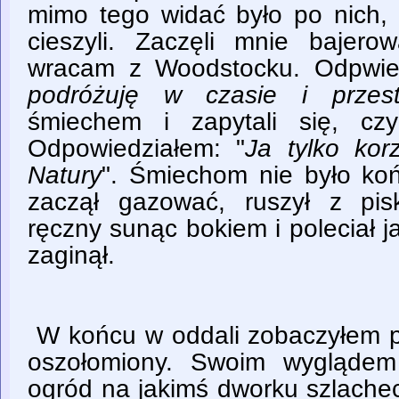
mimo tego widać było po nich, 
cieszyli. Zaczęli mnie bajerow
wracam z Woodstocku. Odpwied
podróżuję w czasie i przest
śmiechem i zapytali się, cz
Odpowiedziałem: "
Ja tylko ko
Natury
". Śmiechom nie było ko
zaczął gazować, ruszył z pis
ręczny sunąc bokiem i poleciał ja
zaginął.
W końcu w oddali zobaczyłem p
oszołomiony. Swoim wyglądem 
ogród na jakimś dworku szlache