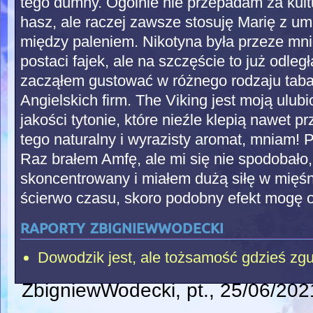
tego dumny. Ogólnie nie przepadam za kult
hasz, ale raczej zawsze stosuję Marię z um
między paleniem. Nikotyna była przeze m
postaci fajek, ale na szczęście to już odleg
zacząłem gustować w różnego rodzaju taba
Angielskich firm. The Viking jest moją ulu
jakości tytonie, które nieźle klepią nawet pr
tego naturalny i wyrazisty aromat, mniam
Raz brałem Amfę, ale mi się nie spodobało
skoncentrowany i miałem dużą siłę w mięśn
ścierwo czasu, skoro podobny efekt mogę 
raporty zbigniewwodecki
Dowodzik jest, ale tożsamość gdzieś zgu
ZbigniewWodecki
, pt., 25/06/202