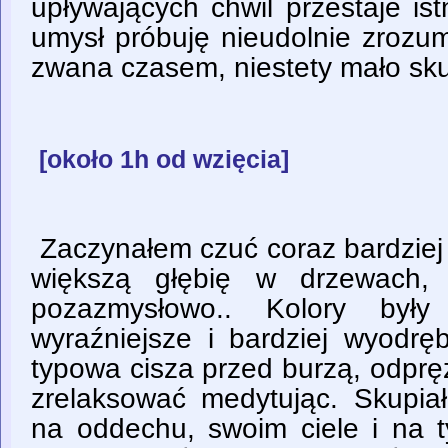
upływających chwil przestaje is
umysł próbuję nieudolnie zrozu
zwana czasem, niestety mało sku
[około 1h od wzięcia]
Zaczynałem czuć coraz bardziej 
większą głębię w drzewach, 
pozazmysłowo.. Kolory były 
wyraźniejsze i bardziej wyodrę
typowa cisza przed burzą, odpręż
zrelaksować medytując. Skupiał
na oddechu, swoim ciele i na t