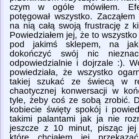
czym w ogóle mówiłem. Efekt
potęgował wszystko. Zacząłem
na nią całą swoją frustrację z ki
Powiedziałem jej, że to wszystko
pod jakimś sklepem, na jak
dokończyć swój nic nieznac
odpowiedzialnie i dojrzale :). 
powiedziała, że wszystko ogarn
takiej szukać ze świecą w r
chaotycznej konwersacji w ko
tyle, żeby coś ze sobą zrobić. 
kobiecie święty spokój i powie
takimi palantami jak ja nie ro
jeszcze z 10 minut, pisząc jej
które chciałem jej przekaza