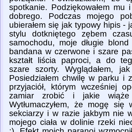
spotkanie. Podziękowałem mu i
dobrego. Podczas mojego pob
ubierałem się jak typowy hipis - j
stylu dotkniętego zębem czasu
samochodu, moje długie blond 
bandana w czerwone i szare pa
kształt liścia paproci, a do t
szare szorty. Wyglądałem, ja
Posiedziałem chwilę w parku i
przyjaciół, którym wcześniej 
zamiar zrobić i jakie wiąż
Wytłumaczyłem, że mogę się w
sekciarzy i w razie jakbym nie w
mojego ciała w dolinie rzeki ni
;). Efekt moich paranoi wzmocni