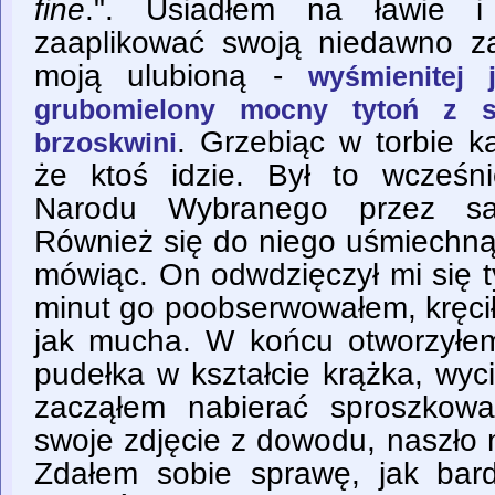
fine
.". Usiadłem na ławie i
zaaplikować swoją niedawno z
moją ulubioną -
wyśmienitej 
grubomielony mocny tytoń z s
. Grzebiąc w torbie 
brzoskwini
że ktoś idzie. Był to wcześn
Narodu Wybranego przez s
Również się do niego uśmiechną
mówiąc. On odwdzięczył mi się 
minut go poobserwowałem, kręcił
jak mucha. W końcu otworzyłe
pudełka w kształcie krążka, wy
zacząłem nabierać sproszkowa
swoje zdjęcie z dowodu, naszło 
Zdałem sobie sprawę, jak bar