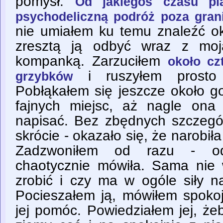
pomysł.
Od jakiegoś czasu p
psychodeliczną podróż poza gra
nie umiałem ku temu znaleźć ok
zresztą ją odbyć wraz z mo
kompanką. Zarzuciłem
około cz
i ruszyłem prosto
grzybków
Pobłąkałem się jeszcze około go
fajnych miejsc, aż nagle ona
napisać. Bez zbędnych szczeg
skrócie - okazało się, że narobił
Zadzwoniłem od razu - od
chaotycznie mówiła. Sama nie 
zrobić i czy ma w ogóle siły na
Pocieszałem ją, mówiłem spoko
jej pomóc. Powiedziałem jej, że