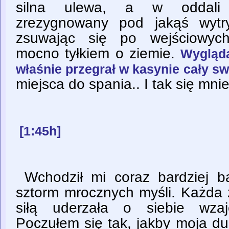
silna ulewa, a w oddali 
zrezygnowany pod jakąś wytr
zsuwając się po wejściowych
mocno tyłkiem o ziemie.
Wygląda
właśnie przegrał w kasynie cały sw
miejsca do spania.. I tak się mni
[1:45h]
Wchodził mi coraz bardziej ba
sztorm mrocznych myśli. Każda 
siłą uderzała o siebie wzaj
Poczułem się tak, jakby moja d