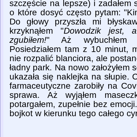
szczęście na lepsze) i zadałem 
o które dosyć często pytam: "Ki
Do głowy przyszła mi błyskaw
krzyknąłem "
Dowodzik jest, 
zgubiłem!
" Aż wybuchłem g
Posiedziałem tam z 10 minut, m
nie rozpalić blanciora, ale posta
ładny park. Na nowo założyłem 
ukazała się naklejka na słupie.
farmaceutyczne zarobiły na Cov
sprawa. Aż wyjąłem maseczk
potargałem, zupełnie bez emocji
bojkot w kierunku tego całego cy