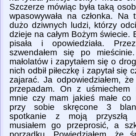
Szczerze mówiąc była taką osobą
wpasowywała na członka. Na t
dużo dziwnych ludzi, którzy odc
dzieje na całym Bożym świecie. 
pisała i opowiedziała. Prz
szwendałem się po mieścinie
małolatów i zapytałem się o dro
nich odbił piłeczkę i zapytał się 
zajarać. Ja odpowiedziałem, że
przepadam. On z uśmiechem n
mnie czy mam jakieś małe co 
przy sobie skręcone 3 blan
spotkanie z moją przyszłą pr
musiałem go przeprosić, a sz
porządku. Powiedziałem, że 