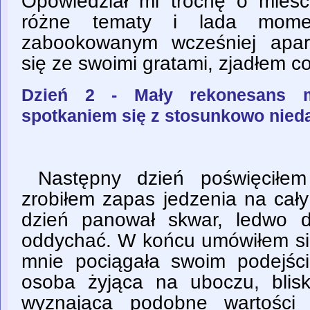
Opowiedział mi trochę o mieśc
różne tematy i lada mome
zabookowanym wcześniej apar
się ze swoimi gratami, zjadłem c
Dzień 2 - Mały rekonesans m
spotkaniem się z stosunkowo nied
Następny dzień poświęciłe
zrobiłem zapas jedzenia na cały
dzień panował skwar, ledwo 
oddychać. W końcu umówiłem si
mnie pociągała swoim podejśc
osoba żyjąca na uboczu, blisk
wyznająca podobne wartości