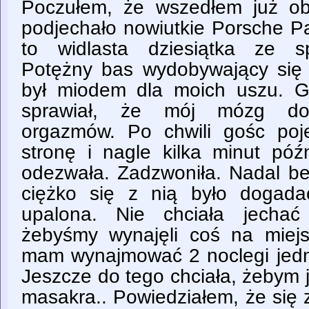
Poczułem, że wszedłem już o
podjechało nowiutkie Porsche P
to widlasta dziesiątka ze 
Potężny bas wydobywający się 
był miodem dla moich uszu. 
sprawiał, że mój mózg do
orgazmów. Po chwili gośc poj
stronę i nagle kilka minut pó
odezwała. Zadzwoniła. Nadal beł
ciężko się z nią było dogada
upalona. Nie chciała jech
żebyśmy wynajęli coś na miej
mam wynajmować 2 noclegi jed
Jeszcze do tego chciała, żebym j
masakra.. Powiedziałem, że się 