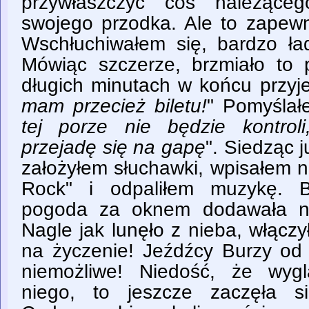
przywłaszczyć coś należące
swojego przodka. Ale to zapewn
Wschłuchiwałem się, bardzo ład
Mówiąc szczerze, brzmiało to p
długich minutach w końcu przyje
mam przecież biletu!
" Pomyślał
tej porze nie będzie kontrol
przejadę się na gapę
". Siedząc 
założyłem słuchawki, wpisałem n
Rock" i odpaliłem muzykę. By
pogoda za oknem dodawała ni
Nagle jak lunęło z nieba, włączył
na życzenie! Jeźdźcy Burzy od
niemożliwe! Niedość, że wyg
niego, to jeszcze zaczęła s