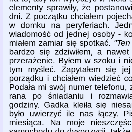
elementy sprawiły, że postanow
dni. Z początku chciałem pojec
w domku na peryferiach. Jedn
wiadomość od jednej osoby - kob
miałem zamiar się spotkać.
"Ten
bardzo się zdziwiłem, a nawet
przerażenie. Byłem w szoku i ni
tym myśleć. Zapytałem się je
porządku i chciałem wiedzieć co
Podała mi swój numer telefonu,
rana po śniadaniu i rozmawi
godziny. Gadka kleiła się nies
było uwierzyć ile nas łączy. P
miesiąca. Na moje nieszczęśc
samochodu do dyspozycji, także