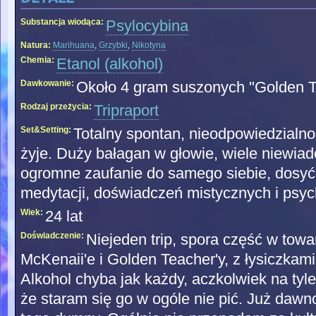
Substancja wiodąca:
Psylocybina
Natura:
Marihuana
,
Grzybki
,
Nikotyna
Chemia:
Etanol (alkohol)
Dawkowanie:
Około 4 gram suszonych "Golden 
Rodzaj przeżycia:
Tripraport
Set&Setting:
Totalny spontan, nieodpowiedzialnoś
żyje. Duży bałagan w głowie, wiele niewia
ogromne zaufanie do samego siebie, dosyć
medytacji, doświadczeń mistycznych i psyc
Wiek:
24 lat
Doświadczenie:
Niejeden trip, spora część w tow
McKenaii'e i Golden Teacher'y, z łysiczkami
Alkohol chyba jak każdy, aczkolwiek na tyle
że staram się go w ogóle nie pić. Już dawno