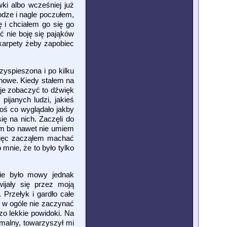
ki albo wcześniej już
odze i nagle poczułem,
 i chciałem go się go
ć nie boję się pająków
skarpety żeby zapobiec
zyspieszona i po kilku
chowe. Kiedy stałem na
 je zobaczyć to dźwięk
ijanych ludzi, jakieś
coś co wyglądało jakby
ę na nich. Zaczęli do
em bo nawet nie umiem
 więc zacząłem machać
 mnie, że to było tylko
ie było mowy jednak
wijały się przez moją
Przełyk i gardło całe
j w ogóle nie zaczynać
zo lekkie powidoki. Na
rmalny, towarzyszył mi