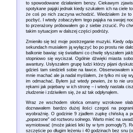
to spowodowane działaniem benzy. Ciekawym zjawisk
spotykane pająki jednak kiedy szukałem ich na ciele t
że coś po nich zaczyna wchodzić. Wiedziałem że to 
pozbyć. I wtedy zobaczyłem tego pająka na swojej nod
to przerażony próbowałem go z siebie zrzucić. Po chw
takim sytuacjom w dalszej części podróży.
Zmieniło się też moje postrzeganie muzyki. Kiedy odp
sekundach musiałem ją wyłączyć bo po prostu nie dało
balkonie bawiąc się światłami co chwilę słyszałem jakb
stopniowo się wyciszał. Ogólnie dźwięki miasta sobo
awantury. Usłyszałem grupę ludzi którzy pijani dysku
gdzieś tam siedzieli sobie na ławce. Obserwowałem 
mnie machać ale ja nadal myślałem, że tylko mi się 
im odmachać. Byłem już wtedy pewien, że to nie uro
rękami jak pojebany w ich stronę – i wtedy nastała cisz
złudzenie i zdziwiłem się, że aż tak odpłynąłem.
Wraz ze wschodem słońca omamy wzrokowe słabły.
doznawałem bardzo dużej ilości czegoś na pogranicz
wyobraźnię. O godzinie 9 zjadłem zupkę chińską a po
„poparzone” od roztworu solnego. Warto mieć na uwadze
wymiotować (może jakieś leki by w tym pomogły?). Res
szczęście po długim leżeniu i 40 godzinach bez snu (o