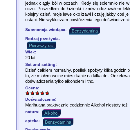
jednak ciągły ból w oczach. Kiedy się ściemniło nie 
oczu. Poszedłem do łazienki i znów odczuwałem lekk
kolejny dzień, moje lewe oko łzawi i czuję jakby coś 
ustąpi. Nie wykluczam powtórzenia tego doświadczeni
Substancja wiodąca:
Benzydamina
Rodzaj przeżycia:
Pierwszy raz
Wiek:
20 lat
Set and setting:
Dzień całkiem normalny, posiłek spożyty kilka godzin
to, że miałem wolne mieszkanie na kilka dni. Oczekiw
doświadczenia tylko alkoholem i thc.
Ocena:
Doświadczenie:
Marihuana praktycznie codziennie Alkohol niestety też
natura:
Alkohol
apteka:
Benzydamina
Dawkowanie: