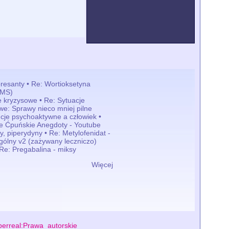
resanty • Re: Wortioksetyna
SMS)
e kryzysowe • Re: Sytuacje
we: Sprawy nieco mniej pilne
cje psychoaktywne a człowiek •
e Ćpuńskie Anegdoty - Youtube
y, piperydyny • Re: Metylofenidat -
gólny v2 (zażywany leczniczo)
 Re: Pregabalina - miksy
Więcej
erreal:Prawa_autorskie