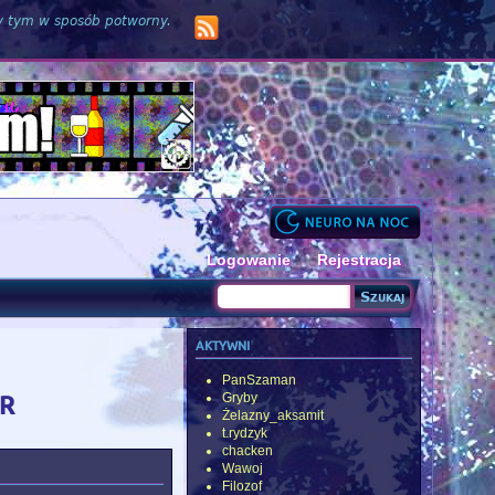
zy tym w sposób potworny.
Logowanie
Rejestracja
Szukaj
Formularz wyszukiwania
aktywni
PanSzaman
r
Gryby
Żelazny_aksamit
t.rydzyk
chacken
Wawoj
Filozof