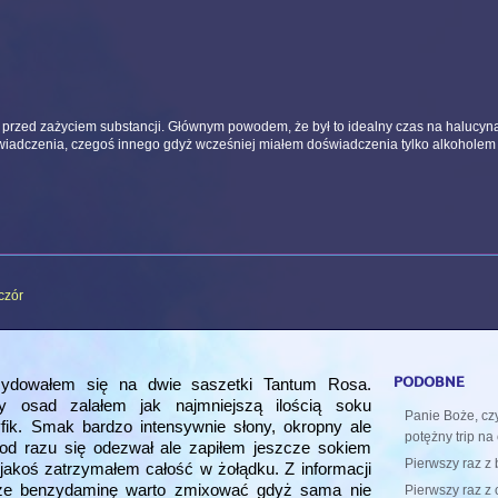
n przed zażyciem substancji. Głównym powodem, że był to idealny czas na halucyna
wiadczenia, czegoś innego gdyż wcześniej miałem doświadczenia tylko alkoholem i
czór
podobne
cydowałem się na dwie saszetki Tantum Rosa.
y osad zalałem jak najmniejszą ilością soku
Panie Boże, czy
ik. Smak bardzo intensywnie słony, okropny ale
potężny trip na
 od razu się odezwał ale zapiłem jeszcze sokiem
Pierwszy raz z
koś zatrzymałem całość w żołądku. Z informacji
, że benzydaminę warto zmixować gdyż sama nie
Pierwszy raz z 