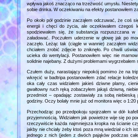
wpływa jakoś znacząco na trzeźwość umysłu. Niestety
sobie drinka. W oczekiwaniu na efekty postanowiłem zaż
Po około pół godzinie zacząłem odczuwać, że coś si
energii i chęci do życia, ale oczekiwałem czegoś 
spodziewałem się, że substancja rozpuszczana w 
załadować. Poczułem uderzenie w głowę jak po moc
zaczęło. Leżąc tak (ciągle w wannie) zacząłem widzi
chciałem zrobić zdjęcie to zniknęło. Po chwili uświ
ucieka do wentylacji. Postanowiłem więc nie marno
solidnie najebany. Z dużymi problemami wygrzebałem s
Czułem duży, narastający niepokój pomimo że na tri
wkręcić w badtripa postanowiłem zdać relacje koled
oka cały czas widziałem jakieś dziwne plamy, cienie
gwałtowny ruch ręką zobaczyłem jakąś dziwną, niebie
przedmiot – opadając zostawiały za sobą niebieską
godziny. Oczy bolały mnie już od monitora więc o 1:
Przechodząc po przedpokoju spojrzałem w dół- kafelk
przyjemnością. Widziałem jak powietrze wije się po po
rzeczywiście każda najmniejsza kropka na ścianie czy
jakby nie chciały żeby ktoś poza mną wiedział o ich i
jednego z nich (jeden z dwóch pająków podczas całeg