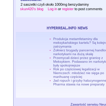
2 saszetki czyli około 1000mg benzydaminy
skun420's blog
Log in
or
register
to post comments
hyperreal.info news
Produkcja metamfetaminy dla
meksykańskiego kartelu? Są kolej
zatrzymania
Żołnierz brygady pancernej handlo
narkotykami na dużą skalę
Przemycali dzieci przez granicę z
Meksykiem. Podawano im narkotyki
były spokojniejsze
Rok po częściowej legalizacji w
Niemczech: młodzież nie sięga po
marihuanę częściej
Jad ropuch i grzyby halucynogenne
Pharma stawia na nowe preparaty
Zawartość serwisu Neur