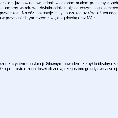
widziałem już powidoków, jednak wieczorem miałem problemy z zaśnię
ie omamy wzrokowe, światło odbijało się od wszystkiego, denerwo
je przyciskało. No cóż, pozostaje mi tylko czekać aż również ten ne
a w przyszłości, tym razem z większą dawką oraz MJ.r
 przed zażyciem substancji. Głównym powodem, że był to idealny cza
ałem po prostu miłego doświadczenia, czegoś innego gdyż wcześniej