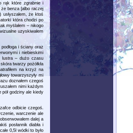
 rąk które zgrabnie i
 że benza [albo raczej
) usłyszałem, że ktoś
atorki która chodzi po
 jak myślałem – nikogo
y wizualne uzyskiwałem
 podłoga i ściany oraz
rwonymi i niebieskimi
 lustra – dużo czasu
 skóra twarzy pożółkła
atrafiłem na krzyż na
 głowy towarzyszyły mi
d razu doznałem czegoś
Poruszałem nimi każdym
 pół godziny ale kiedy
zafce odbicie czegoś.
yczenie, warczenie ale
, obserwowałem dalej a
iś posłannik diabła i
ałe 0,5l wódki to było