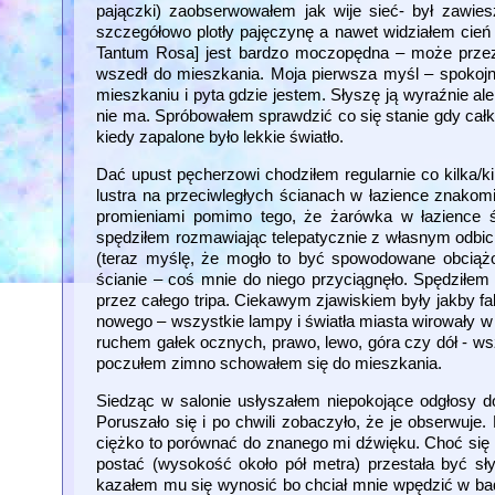
pajączki) zaobserwowałem jak wije sieć- był zawies
szczegółowo plotły pajęczynę a nawet widziałem cień 
Tantum Rosa] jest bardzo moczopędna – może przez t
wszedł do mieszkania. Moja pierwsza myśl – spokojnie,
mieszkaniu i pyta gdzie jestem. Słyszę ją wyraźnie ale
nie ma. Spróbowałem sprawdzić co się stanie gdy całk
kiedy zapalone było lekkie światło.
Dać upust pęcherzowi chodziłem regularnie co kilka/k
lustra na przeciwległych ścianach w łazience znakom
promieniami pomimo tego, że żarówka w łazience ś
spędziłem rozmawiając telepatycznie z własnym odbici
(teraz myślę, że mogło to być spowodowane obciążo
ścianie – coś mnie do niego przyciągnęło. Spędziłem 
przez całego tripa. Ciekawym zjawiskiem były jakby f
nowego – wszystkie lampy i światła miasta wirowały w
ruchem gałek ocznych, prawo, lewo, góra czy dół - ws
poczułem zimno schowałem się do mieszkania.
Siedząc w salonie usłyszałem niepokojące odgłosy do
Poruszało się i po chwili zobaczyło, że je obserwuje
ciężko to porównać do znanego mi dźwięku. Choć się p
postać (wysokość około pół metra) przestała być sły
kazałem mu się wynosić bo chciał mnie wpędzić w badt