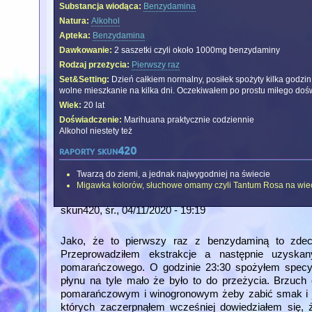
Substancja wiodąca:
Benzydamina
Natura:
Alkohol
Apteka:
Benzydamina
Dawkowanie:
2 saszetki czyli około 1000mg benzydaminy
Rodzaj przeżycia:
Pierwszy raz
Set&Setting:
Dzień całkiem normalny, posiłek spożyty kilka godzi
wolne mieszkanie na kilka dni. Oczekiwałem po prostu miłego doś
Wiek:
20 lat
Doświadczenie:
Marihuana praktycznie codziennie
Alkohol niestety też
raporty skun420
Twarzą do ziemi, a jednak najwygodniej na świecie
Migawka kolorów, słuchowe omamy czyli Tantum Rosa na wie
skun420
, śr., 04/11/2020 - 19:19
Jako, że to pierwszy raz z benzydaminą to zde
Przeprowadziłem ekstrakcje a następnie uzyskan
pomarańczowego. O godzinie 23:30 spożyłem specyf
płynu na tyle mało że było to do przeżycia. Brzuch
pomarańczowym i winogronowym żeby zabić smak i ja
których zaczerpnąłem wcześniej dowiedziałem się