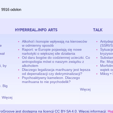
9916 odsłon
hyperreal.info arts
talk
Alkohol i konopie wpływają na kierowców
Antydep
ne
w odmienny sposób
(SSRI/
Raport: w Europie pojawiają się nowe
Sytuacj
wał
narkotyki o większej sile działania
kryzyso
Od daru bogów do codziennej ucieczki. Co
Substan
antropologia mówi o naszym związku z
Re: Moj
, by
alkoholem
Morfolin
Dlaczego legalizacja marihuany jest lepsza
wątek o
od depenalizacji czy dekryminalizacji?
Miksy •
Psychoaktywny kameleon. Dlaczego
marihuana to nie psychodelik?
. Big
Więcej
Więcej
oGroove jest dostępna na licencji CC BY-SA 4.0. Więcej informacji:
Hyp