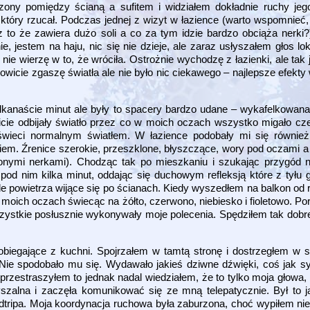
zony pomiędzy ścianą a sufitem i widziałem dokładnie ruchy jego
który rzucał. Podczas jednej z wizyt w łazience (warto wspomnieć,
o że zawiera dużo soli a co za tym idzie bardzo obciąża nerki?
 jestem na haju, nic się nie dzieje, ale zaraz usłyszałem głos lok
 nie wierzę w to, że wróciła. Ostrożnie wychodzę z łazienki, ale tak
owicie zgaszę światła ale nie było nic ciekawego – najlepsze efekt
ilkanaście minut ale były to spacery bardzo udane – wykafelkowana
icie odbijały światło przez co w moich oczach wszystko migało cze
wieci normalnym światłem. W łazience podobały mi się również
em. Źrenice szerokie, przeszklone, błyszczące, wory pod oczami a
nymi nerkami). Chodząc tak po mieszkaniu i szukając przygód n
pod nim kilka minut, oddając się duchowym refleksją które z tyłu
ale powietrza wijące się po ścianach. Kiedy wyszedłem na balkon o
 moich oczach świecąc na żółto, czerwono, niebiesko i fioletowo. 
zystkie posłusznie wykonywały moje polecenia. Spędziłem tak dobre
biegające z kuchni. Spojrzałem w tamtą stronę i dostrzegłem w s
. Nie spodobało mu się. Wydawało jakieś dziwne dźwięki, coś jak s
rzestraszyłem to jednak nadal wiedziałem, że to tylko moja głowa
szalna i zaczęła komunikować się ze mną telepatycznie. Był to jak
ripa. Moja koordynacja ruchowa była zaburzona, choć wypiłem niec