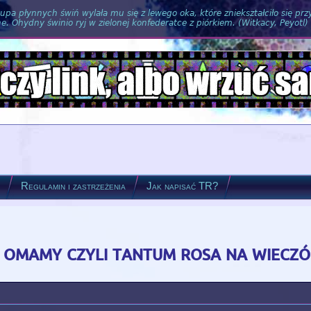
pa płynnych świń wylała mu się z lewego oka, które zniekształciło się pr
. Ohydny świnio ryj w zielonej konfederatce z piórkiem. (Witkacy, Peyotl)
?
Regulamin i zastrzeżenia
Jak napisać TR?
omamy czyli tantum rosa na wieczó