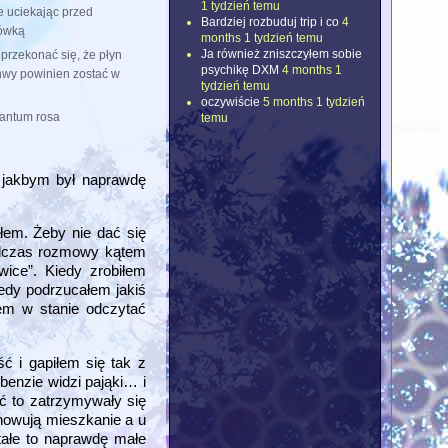
1 tydzień temu
e uciekając przed
Bardziej rozbuduj trip i co
4
rówką
months 1 tydzień temu
Ja również zniszczyłem sobie
 przekonać się, że płyn
psychikę DXM
4 months 1
chwy powinien zostać w
tydzień temu
oczywiście
5 months 1 tydzień
tantum rosa
temu
 jakbym był naprawdę
łem. Żeby nie dać się
Podczas rozmowy kątem
wice”. Kiedy zrobiłem
edy podrzucałem jakiś
łem w stanie odczytać
ć i gapiłem się tak z
benzie widzi pająki… i
ać to zatrzymywały się
anowują mieszkanie a u
tałe to naprawdę małe