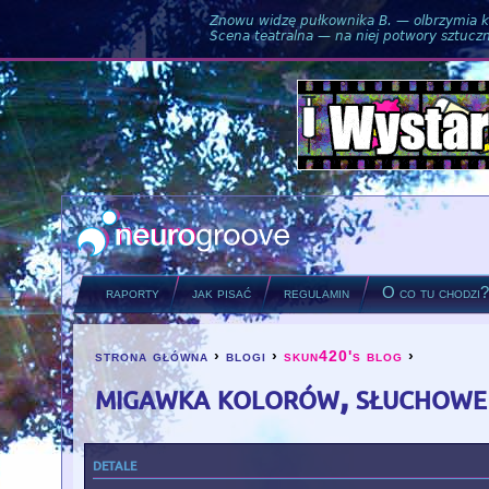
Znowu widzę pułkownika B. — olbrzymia ku
Scena teatralna — na niej potwory sztuczne
raporty
jak pisać
regulamin
O co tu chodzi
strona główna
›
blogi
›
skun420's blog
›
you are here
migawka kolorów, słuchowe 
detale