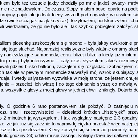
iem było też uczucie jakby chodziły po mnie jakieś owady- mrów
o nic nie znajdowałem. Do czasu. Stopy miałem bose, oparte na podł
urojony pająk ale jednak kiedy wszedł pod nogawkę wkurwiłem się
ze (wielkością jak pająk krzyżak), krzyknąłem, podskoczyłem i cho
ili wiedziałem, że go nie było ale i tak szybko pobiegłem założyć 
aliłem piosenkę zaskoczyłem się mocno – była jakby dwukrotnie pr
 się tego słuchać. Najbardziej realistyczne były właśnie omamy słu
y nadjeżdżające samochody, coraz bliżej i bliżej a kiedy już miałem
tnią nocą były intensywne – cały czas słyszałem jakieś rozmowy p
towali gdzieś blisko balkonu, zacząłem się rozglądać i zobaczyłem 
ich tak ale w pewnym momencie zauważyli mój wzrok skupiający si
wydaje. I wtedy usłyszałem wyzwiska w moją stronę, że jestem chuj
jenie – przecież ich widzę i do tego dokładnie słyszę co mówią
a, wszystkie głosy z mojej głowy w jednej chwili zniknęły. Dotarło do
 O godzinie 6 rano postanowiłem się położyć. O zaśnięciu n
u snu i rzeczywistości – dziesiątki krótkich „historyjek” prze
 2 minutach ją wyrzygałem. I tak wyglądały następne 2-3 godziny. 
, że jak juz się zacznie to naprawdę ciężko przestać więc najlepie
ztę dnia przeleżałem. Kiedy zaczęło się ściemniać powróciły bard
koło godziny 23) udało mi się zasnąć. Kolejny dzień był całkiem no