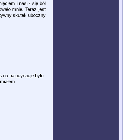
ciem i nasilił się ból
wało mnie. Teraz jest
gatywny skutek uboczny
s na halucynacje było
 miałem