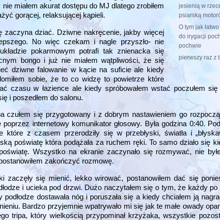
 nie miałem akurat dostępu do MJ dlatego zrobiłem
jesienią w rzec
yć gorącej, relaksującej kąpieli.
psiarską moto
O tym jak łatwo
ę zaczyna dziać. Dziwne nakręcenie, jakby więcej
do irygacji po
lepszego. No więc czekam i nagle przyszło- nie
pochwie
układzie pokarmowym potrafi tak znienacka się
pierwszy raz z 
nym bongo i już nie miałem wątpliwości, że się
eć dziwne falowanie w kącie na suficie ale kiedy
adomiłem sobie, że to co widzę to powietrze które
wać czasu w łazience ale kiedy spróbowałem wstać poczułem się
ię i poszedłem do salonu.
pa czułem się przygotowany i z dobrym nastawieniem go rozpoczą
ze poprzez internetowy komunikator głosowy. Była godzina 0:40. 
 które z czasem przerodziły się w przebłyski, światła i „błyska
ską poświatę która podążała za ruchem ręki. To samo działo się ki
 poświatę. Wszystko na ekranie zaczynało się rozmywać, nie by
20 postanowiłem zakończyć rozmowę.
i zaczęły się mienić, lekko wirować, postanowiłem dać się ponieś
dłodze i ucieka pod drzwi. Dużo naczytałem się o tym, że każdy po 
 podłodze dostawała nóg i poruszała się a kiedy chciałem ją nagr
stnieniu. Bardzo przyjemnie wpatrywało mi się jak te małe owady op
o tripa, który wielkością przypominał krzyżaka, wszystkie pozos