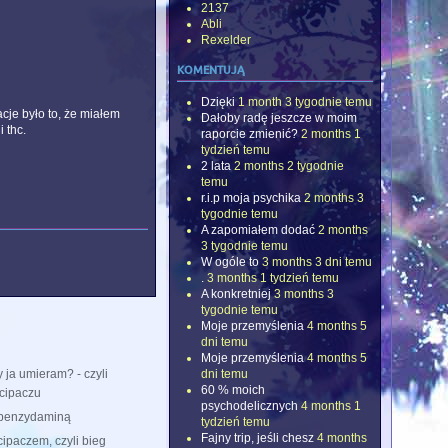
2137
Abli
Rexelder
komentują
Dzięki
1 month 3 tygodnie temu
cje było to, że miałem
Dałoby radę jeszcze w moim
 thc.
raporcie zmienić?
2 months 1
tydzień temu
2 lata
2 months 2 tygodnie
temu
r.i.p moja psychika
2 months 3
tygodnie temu
A zapomiałem dodać
2 months
3 tygodnie temu
W ogóle to
3 months 3 dni temu
.
3 months 1 tydzień temu
A konkretniej
3 months 3
tygodnie temu
Moje przemyślenia
4 months 5
dni temu
Moje przemyślenia
4 months 5
dni temu
 ja umieram? - czyli
60 % moich
 cipaczu
psychodelicznych
4 months 1
 benzydaminą
tydzień temu
Fajny trip, jeśli chesz
4 months
cipaczem, czyli bieg