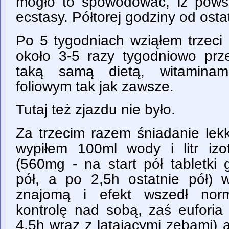
mogło to spowodować, iż pows
ecstasy. Półtorej godziny od osta
Po 5 tygodniach wziąłem trzeci 
około 3-5 razy tygodniowo pr
taką samą dietą, witaminam
foliowym tak jak zawsze.
Tutaj też zjazdu nie było.
Za trzecim razem śniadanie lek
wypiłem 100ml wody i litr izot
(560mg - na start pół tabletki 
pół, a po 2,5h ostatnie pół) w
znajomą i efekt wszedł norm
kontrolę nad sobą, zaś euforia 
4,5h wraz z latającymi zębami) 