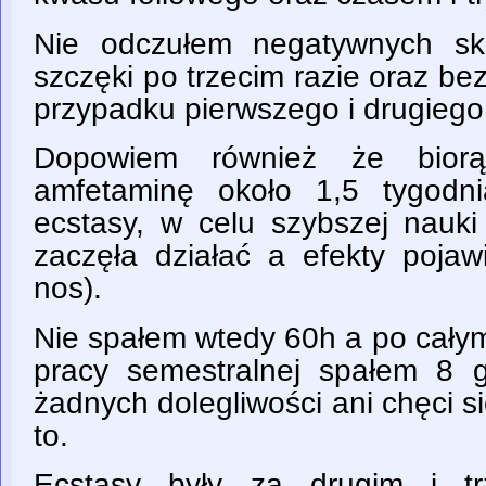
Nie odczułem negatywnych sk
szczęki po trzecim razie oraz b
przypadku pierwszego i drugiego
Dopowiem również że bior
amfetaminę około 1,5 tygodn
ecstasy, w celu szybszej nauki
zaczęła działać a efekty pojaw
nos).
Nie spałem wtedy 60h a po całym
pracy semestralnej spałem 8 
żadnych dolegliwości ani chęci si
to.
Ecstasy były za drugim i t