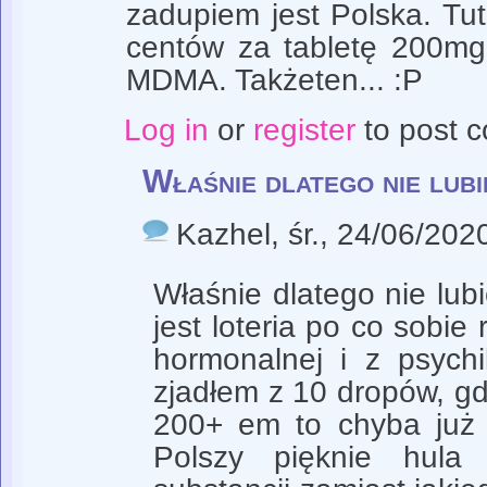
zadupiem jest Polska. Tut
centów za tabletę 200mg
MDMA. Takżeten... :P
Log in
or
register
to post 
Właśnie dlatego nie lubi
Kazhel
, śr., 24/06/202
Właśnie dlatego nie lub
jest loteria po co sobie 
hormonalnej i z psychi
zjadłem z 10 dropów, gd
200+ em to chyba już 
Polszy pięknie hula 