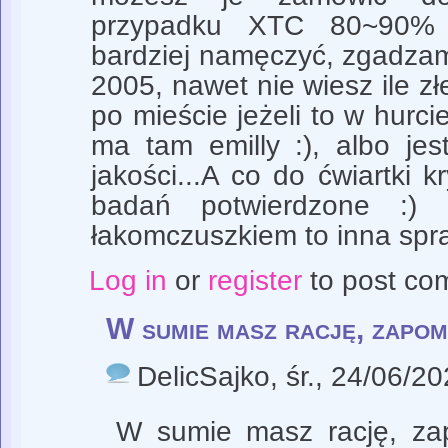
przypadku XTC 80~90% 
bardziej namęczyć, zgadzam s
2005, nawet nie wiesz ile zł
po mieście jeżeli to w hurcie
ma tam emilly :), albo jest
jakości...A co do ćwiartki k
badań potwierdzone :) J
łakomczuszkiem to inna spr
Log in
or
register
to post co
W sumie masz rację, zapom
DelicSajko
, śr., 24/06/2
W sumie masz rację, za