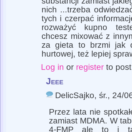
substancji zamiast jaki
nich ...trzeba odwiedz
tych i czerpać informac
rozważyć kupno test
chcesz mixować z innym
za gieta to brzmi jak 
hurtowej, też lepiej spra
Log in
or
register
to pos
Jeee
DelicSajko
, śr., 24/
Przez lata nie spotka
zamiast MDMA. W tabs
4-FMP ale to i ta