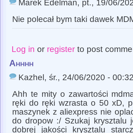
Marek Edelman
, pt., 19/06/20
Nie polecał bym taki dawek M
Log in
or
register
to post comme
Ahhhh
Kazhel
, śr., 24/06/2020 - 00:3
Ahh te mity o zawartości mdma
ręki do ręki wzrasta o 50 xD, 
maszynek z aliexpress nie opla
do dropow :/ Szukaj krysztalu 
dobrej jakości krysztalu star