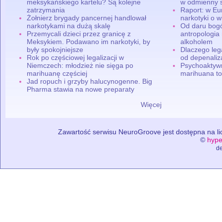
meksykańskiego kartelu? Są kolejne
w odmienny 
zatrzymania
Raport: w Eu
Żołnierz brygady pancernej handlował
narkotyki o w
narkotykami na dużą skalę
Od daru bogó
Przemycali dzieci przez granicę z
antropologia
Meksykiem. Podawano im narkotyki, by
alkoholem
były spokojniejsze
Dlaczego leg
Rok po częściowej legalizacji w
od depenaliza
Niemczech: młodzież nie sięga po
Psychoaktyw
marihuanę częściej
marihuana to
Jad ropuch i grzyby halucynogenne. Big
Pharma stawia na nowe preparaty
Więcej
Zawartość serwisu NeuroGroove jest dostępna na lic
©
hype
de