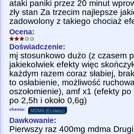
ataki paniki przez 20 minut wpro
zły stan Za trzecim najlepsze ja
zadowolony z takiego chociaż efek
Ocena:
Doświadczenie:
mj stosunkowo dużo (z czasem 
jakiekolwiek efekty więc skończył
każdym razem coraz słabiej, brak
to osłabienie, możliwość ruchowa
oszołomienie), amf x1 (efekty po
po 2,5h i około 0,6g)
chemia:
MDMA (Ecstasy)
Dawkowanie:
Pierwszy raz 400mg mdma Drug