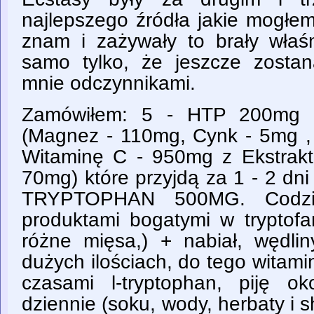
najlepszego źródła jakie mogłe
znam i zażywały to brały właśn
samo tylko, że jeszcze zosta
mnie odczynnikami.
Zamówiłem: 5 - HTP 200mg
(Magnez - 110mg, Cynk - 5mg ,
Witaminę C - 950mg z Ekstrakt
70mg) które przyjdą za 1 - 2 dn
TRYPTOPHAN 500MG. Codzie
produktami bogatymi w tryptofan
różne mięsa,) + nabiał, wędli
dużych ilościach, do tego witami
czasami l-tryptophan, piję ok
dziennie (soku, wody, herbaty i