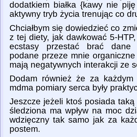
dodatkiem białka {kawy nie pij
aktywny tryb życia trenując co dr
Chciałbym się dowiedzieć co zmi
z tej diety, jak dawkować 5-HTP,
ecstasy przestać brać dane 
podane przeze mnie organiczne 
mają negatywnych interakcji ze 
Dodam również że za każdym r
mdma pomiary serca były praktyc
Jeszcze jeżeli ktoś posiada tak
śledziona ma wpływ na moc dzia
wdzięczny tak samo jak za ka
postem.