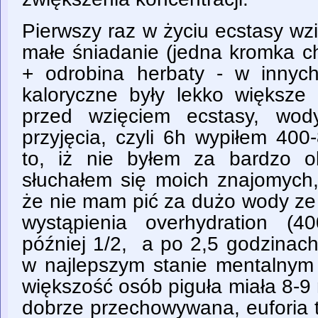
Pierwszy raz w życiu ecstasy 
małe śniadanie (jedna kromka c
+ odrobina herbaty - w innyc
kaloryczne były lekko większe
przed wzięciem ecstasy, wod
przyjęcia, czyli 6h wypiłem 40
to, iż nie byłem za bardzo 
słuchałem się moich znajomych, 
że nie mam pić za dużo wody ze
wystąpienia overhydration (
później 1/2, a po 2,5 godzinac
w najlepszym stanie mentalnym 
większość osób piguła miała 8-9 m
dobrze przechowywana, euforia 