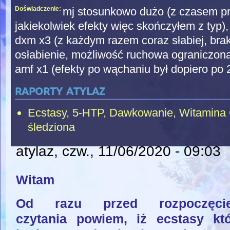
Doświadczenie:
mj stosunkowo dużo (z czasem p
jakiekolwiek efekty więc skończyłem z typ),
dxm x3 (z każdym razem coraz słabiej, brak
osłabienie, możliwość ruchowa ograniczona
amf x1 (efekty po wąchaniu był dopiero po 2
raporty atylaz
Ecstasy, 5-HTP, Dawkowanie, Witamina
śledziona
atylaz
, czw., 11/06/2020 - 09:03
Witam
Od razu przed rozpoczęci
czytania powiem, iż ecstasy kt