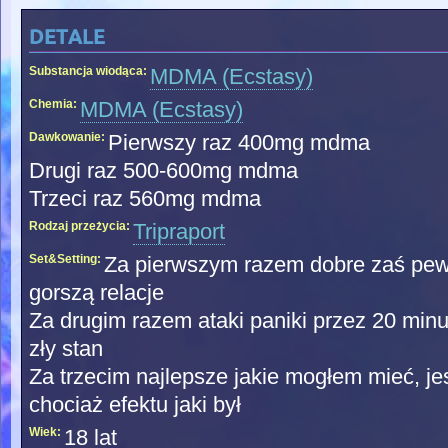
detale
Substancja wiodąca:
MDMA (Ecstasy)
Chemia:
MDMA (Ecstasy)
Dawkowanie:
Pierwszy raz 400mg mdma
Drugi raz 500-600mg mdma
Trzeci raz 560mg mdma
Rodzaj przeżycia:
Tripraport
Set&Setting:
Za pierwszym razem dobre zaś pew
gorszą relacje
Za drugim razem ataki paniki przez 20 min
zły stan
Za trzecim najlepsze jakie mogłem mieć, j
chociaż efektu jaki był
Wiek:
18 lat