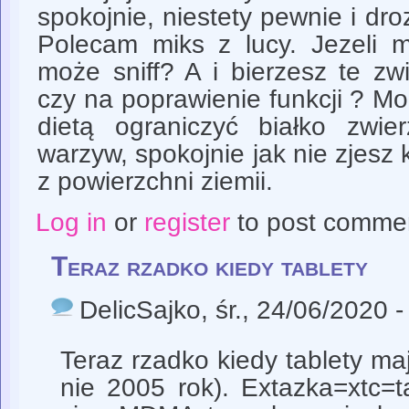
spokojnie, niestety pewnie i dro
Polecam miks z lucy. Jezeli m
może sniff? A i bierzesz te zw
czy na poprawienie funkcji ? 
dietą ograniczyć białko zwie
warzyw, spokojnie jak nie zjesz k
z powierzchni ziemii.
Log in
or
register
to post comme
Teraz rzadko kiedy tablety
DelicSajko
, śr., 24/06/2020 -
Teraz rzadko kiedy tablety ma
nie 2005 rok). Extazka=xtc=ta