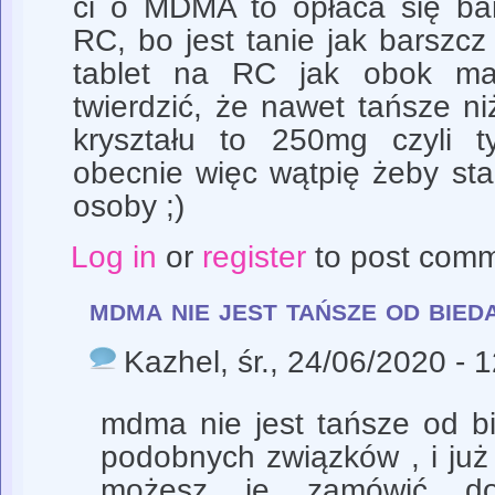
ci o MDMA to opłaca się bard
RC, bo jest tanie jak barszcz 
tablet na RC jak obok 
twierdzić, że nawet tańsze niż
kryształu to 250mg czyli ty
obecnie więc wątpię żeby st
osoby ;)
Log in
or
register
to post com
mdma nie jest tańsze od bied
Kazhel
, śr., 24/06/2020 - 
mdma nie jest tańsze od b
podobnych związków , i już
możesz je zamówić do