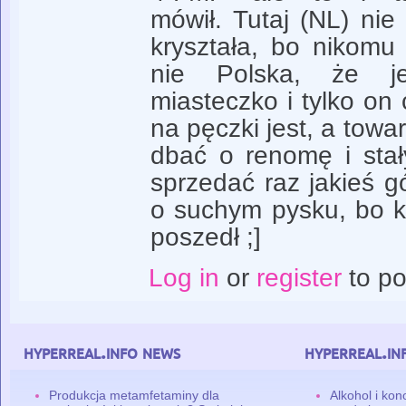
mówił. Tutaj (NL) nie
kryształa, bo nikomu 
nie Polska, że je
miasteczko i tylko on 
na pęczki jest, a towa
dbać o renomę i stał
sprzedać raz jakieś g
o suchym pysku, bo
poszedł ;]
Log in
or
register
to p
hyperreal.info news
hyperreal.in
Produkcja metamfetaminy dla
Alkohol i ko