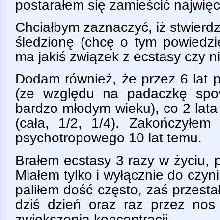
postarałem się zamieścić najwięce
Chciałbym zaznaczyć, iż stwier
śledzionę (chcę o tym powiedzi
ma jakiś związek z ecstasy czy ni
Dodam również, że przez 6 lat 
(ze względu na padaczkę sp
bardzo młodym wieku), co 2 lata
(cała, 1/2, 1/4). Zakończyłem
psychotropowego 10 lat temu.
Brałem ecstasy 3 razy w życiu, 
Miałem tylko i wyłącznie do czyn
paliłem dość często, zaś przes
dziś dzień oraz raz przez no
zwiększenia koncentracji.