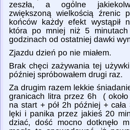
zeszła, a ogólne jakiekolw
zwiększoną wielkością źrenic 
końców każdy efekt wystąpił no
która po mniej niż 5 minutach
godzinach od ostatniej dawki wy
Zjazdu dzień po nie miałem.
Brak chęci zażywania tej używki
później spróbowałem drugi raz.
Za drugim razem lekkie śniadani
granicach litra przez 6h ( około
na start + pół 2h później + cała
lęki i panika przez jakieś 20 mi
dziać, dość mocno dotknęło m