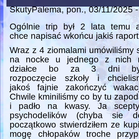
SkutyPalema
, pon., 03/11/2025 
Ogólnie trip był 2 lata temu 
chce napisać wkońcu jakiś rapor
Wraz z 4 ziomalami umówiliśmy 
na nocke u jednego z nich 
działce bo za 3 dni by
rozpoczęcie szkoły i chcielis
jakoś fajnie zakończyć wakacj
Chwile kminiliśmy co by tu zapo
i padło na kwasy. Ja scepty
psychodelików (chyba sie d
początkowo stwierdziłem ze kup
mogę chłopaków troche przyp