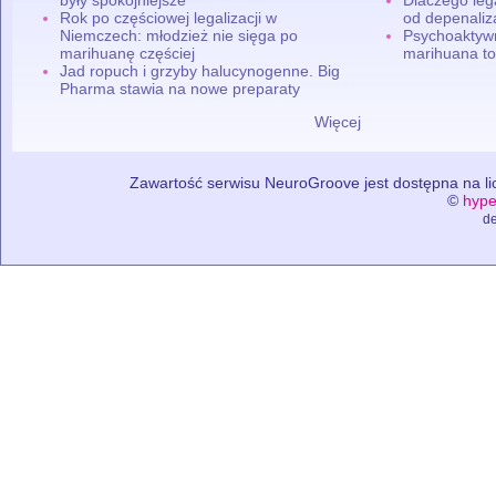
Rok po częściowej legalizacji w
od depenaliza
Niemczech: młodzież nie sięga po
Psychoaktyw
marihuanę częściej
marihuana to
Jad ropuch i grzyby halucynogenne. Big
Pharma stawia na nowe preparaty
Więcej
Zawartość serwisu NeuroGroove jest dostępna na lic
©
hype
de