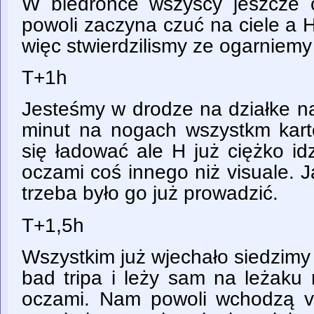
W biedronce wszyscy jeszcze
powoli zaczyna czuć na ciele a H
więc stwierdzilismy ze ogarniem
T+1h
Jesteśmy w drodze na działke n
minut na nogach wszystkm kart
się ładować ale H już ciężko id
oczami coś innego niż visuale. J
trzeba było go już prowadzić.
T+1,5h
Wszystkim już wjechało siedzimy
bad tripa i leży sam na leżaku 
oczami. Nam powoli wchodzą vi