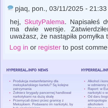
pjaq
, pon., 03/11/2025 - 21:33
hej,
SkutyPalema
. Napisałeś 
ma dwie wersje. Zatwierdził
uważasz, że nastąpiła pomyłka t
Log in
or
register
to post comme
hyperreal.info news
hyperreal.in
Produkcja metamfetaminy dla
Alkohol i ko
meksykańskiego kartelu? Są kolejne
w odmienny 
zatrzymania
Raport: w Eu
Żołnierz brygady pancernej handlował
narkotyki o w
narkotykami na dużą skalę
Od daru bogó
Przemycali dzieci przez granicę z
antropologia
Meksykiem. Podawano im narkotyki, by
alkoholem
były spokojniejsze
Dlaczego leg