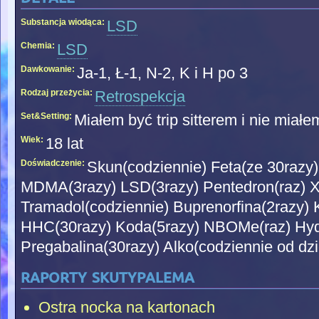
Substancja wiodąca:
LSD
Chemia:
LSD
Dawkowanie:
Ja-1, Ł-1, N-2, K i H po 3
Rodzaj przeżycia:
Retrospekcja
Set&Setting:
Miałem być trip sitterem i nie miał
Wiek:
18 lat
Doświadczenie:
Skun(codziennie) Feta(ze 30raz
MDMA(3razy) LSD(3razy) Pentedron(raz) X
Tramadol(codziennie) Buprenorfina(2razy) 
HHC(30razy) Koda(5razy) NBOMe(raz) Hyd
Pregabalina(30razy) Alko(codziennie od dzi
raporty skutypalema
Ostra nocka na kartonach