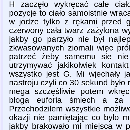
H zaczęło wykręcać całe ciało
pozycje to ciało samoistnie wraca
w jodze tylko z rękami przed g
czerwony cała twarz zażylona wy
jakby go parzyło nie był najl
zkwasowanych ziomali więc pr
patrzeć żeby samemu sie nie
utrzymywać jakikolwiek konta
wszystko jest G. Mi wjechały j
nastroju czyli co 30 sekund było
mega szczęśliwie potem wkręc
błoga euforia śmiech a za c
Przechodziłem wszystkie możliwe
okazji nie pamiętając co było 
jakby brakowało mi miejsca w