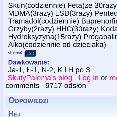
Skun(codziennie) Feta(ze 30ra
MDMA(3razy) LSD(3razy) Pentedr
Tramadol(codziennie) Buprenorfi
Grzyby(2razy) HHC(30razy) Kod
Hydroksyzyna(15razy) Pregabali
Alko(codziennie od dzieciaka)
chemia:
LSD
Dawkowanie:
Ja-1, Ł-1, N-2, K i H po 3
SkutyPalema's blog
Log in
or
re
comments
9717 odsłon
Odpowiedzi
Hej