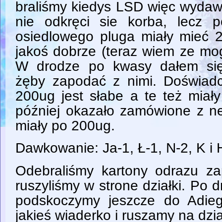
braliśmy kiedys LSD więc wydaw
nie odkręci sie korba, lecz 
osiedlowego pluga miały mieć 2
jakoś dobrze (teraz wiem ze mo
W drodze po kwasy dałem si
żęby zapodać z nimi. Doświad
200ug jest słabe a te też miały
później okazało zamówione z ne
miały po 200ug.
Dawkowanie: Ja-1, Ł-1, N-2, K i
Odebraliśmy kartony odrazu za
ruszyliśmy w strone działki. Po d
podskoczymy jeszcze do Adieg
jakieś wiaderko i ruszamy na dzi