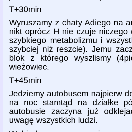
T+30min
Wyruszamy z chaty Adiego na au
nikt oprócz H nie czuje niczego
szybkiego metabolizmu i wszys
szybciej niż reszcie). Jemu zac
blok z którego wyszlismy (4p
wieżowiec.
T+45min
Jedziemy autobusem najpierw do 
na noc stamtąd na działke p
autobusie zaczyna już odklej
uwagę wszystkich ludzi.