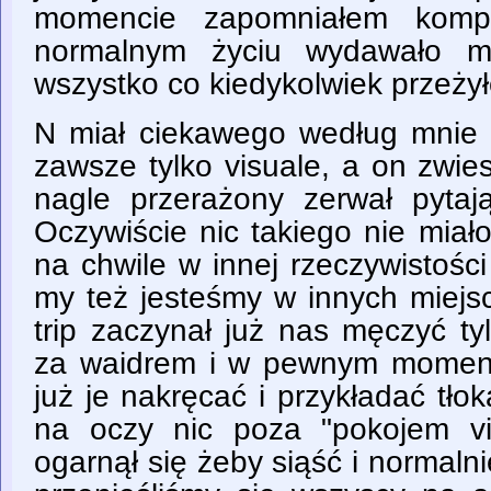
momencie zapomniałem kompl
normalnym życiu wydawało mi
wszystko co kiedykolwiek przeży
N miał ciekawego według mnie
zawsze tylko visuale, a on zwies
nagle przerażony zerwał pytaj
Oczywiście nic takiego nie miał
na chwile w innej rzeczywistości
my też jesteśmy w innych miejsc
trip zaczynał już nas męczyć ty
za waidrem i w pewnym momen
już je nakręcać i przykładać tłok
na oczy nic poza "pokojem vi
ogarnął się żeby siąść i normal