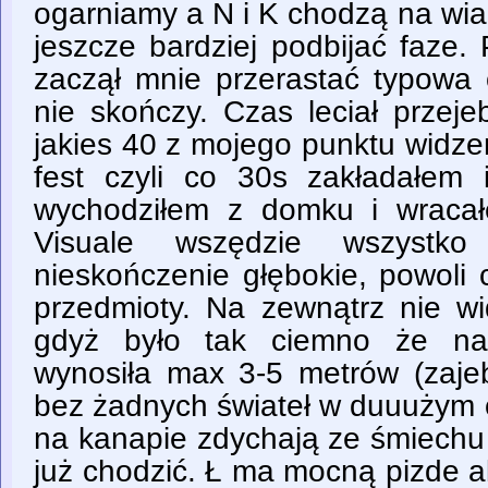
ogarniamy a N i K chodzą na wia
jeszcze bardziej podbijać faze.
zaczął mnie przerastać typowa 
nie skończy. Czas leciał przeje
jakies 40 z mojego punktu widze
fest czyli co 30s zakładałem
wychodziłem z domku i wracał
Visuale wszędzie wszystk
nieskończenie głębokie, powoli 
przedmioty. Na zewnątrz nie w
gdyż było tak ciemno że na
wynosiła max 3-5 metrów (zajebi
bez żadnych świateł w duuużym o
na kanapie zdychają ze śmiechu 
już chodzić. Ł ma mocną pizde ale