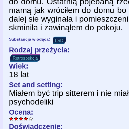
do domu. Ostatnią pojebaną rzec
mamą jak wróciłem do domu bo 
dalej sie wyginała i pomieszczenie
skminiła i zawinąłem do pokoju.
Substancja wiodąca:
LSD
Rodzaj przeżycia:
Retrospekcja
Wiek:
18 lat
Set and setting:
Miałem być trip sitterem i nie m
psychodeliki
Ocena:
Doświadczenie: