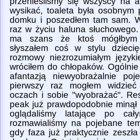
przenieśliśmy się wszyscy na a
wysikać, toaleta była osobnym 
domku i poszedłem tam sam. W
raz w życiu haluna słuchowego. 
ma szans że ktoś mógłbym 
słyszałem coś w stylu dziecię
rozmowy niezrozumiałym język
wróciłem do chłopaków. Ogólnie
afantazją niewyobrażalnie po
pierwszy raz mogłem widzieć
oczach i sobie "wyobrażać". Res
peak już prawdopodobnie minął s
oglądaliśmy latające po cał
rozmawialiśmy na pojebane tema
gdy faza już praktycznie zeszła