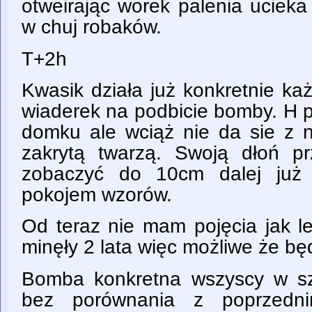
otweirając worek palenia uciek
w chuj robaków.
T+2h
Kwasik działa już konkretnie ka
wiaderek na podbicie bomby. H p
domku ale wciąż nie da sie z n
zakrytą twarzą. Swoją dłoń p
zobaczyć do 10cm dalej już 
pokojem wzorów.
Od teraz nie mam pojęcia jak le
minęły 2 lata więc możliwe że bę
Bomba konkretna wszyscy w sz
bez porównania z poprzedn