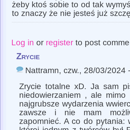
żeby ktoś sobie to od tak wymyśl
to znaczy że nie jesteś już szcz
Log in
or
register
to post comme
Zrycie
Nattramn
, czw., 28/03/2024 
Zrycie totalne xD. Ja sam pi
niedowierzaniem , ale mimo c
najgrubsze wydarzenia wwierc
zawsze i nie mam możli
zapomnieć. A co do pytania: 
której jednym z twórców był 