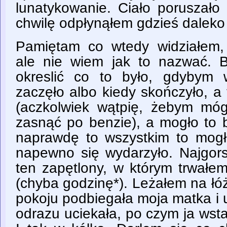
lunatykowanie. Ciało poruszało
chwilę odpłynąłem gdzieś daleko
Pamiętam co wtedy widziałem,
ale nie wiem jak to nazwać. B
okreslić co to było, gdybym w
zaczęło albo kiedy skończyło, a
(aczkolwiek wątpię, żebym mó
zasnąć po benzie), a mogło to 
naprawdę to wszystkim to mogł
napewno się wydarzyło. Najgors
ten zapętlony, w którym trwałe
(chyba godzinę*). Leżałem na łóż
pokoju podbiegała moja matka i 
odrazu uciekała, po czym ja wst