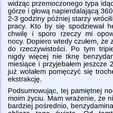
widząc przemoczonego typa idą
górze i głową napierdalającą 360
2-3 godziny później starzy wrócili
pracy. Kto by się spodziewał 
chwilę i sporo rzeczy mi opowi
nocy. Dopiero wtedy czułem, że
do rzeczywistości. Po tym trip
nigdy więcej nie tknę benzydam
miesiące i przyjebałem jeszcze 
już wolałem pomęczyć się trochę
ekstrakcję.
Podsumowując, tej pamiętnej noc
moim życiu. Mam wrażenie, że ni
bardziej pośrednio, benzydamin