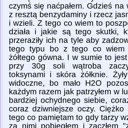
czymś się naćpałem. Gdzieś na 
z resztą benzydaminy i rzecz jasn
i wzieli. Z tego co wiem to poszp
działa i jakie są tego skutki, 
przeraziły ich na tyle aby zadzow
tego typu bo z tego co wiem 
żółtego gówna. I w sumie to je
przy 30g soli wątroba zacz
toksynami i skóra żółknie. Żył
widoczne, bo mało H2O pozost
każdym razem jak patrzyłem w lu
bardziej ochydnego siebie, coraz
coraz dziwniejsze oczy. Ciężko
tego co pamiętam to gdy tarzy wzi
za nimi pobiegłem i zaczłem "z