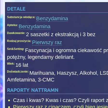
detale
Substancja wiodąca:
Benzydamina
Apteka:
Benzydamina
Dawkowanie:
2 saszetki z ekstrakcją i 3 bez
Rodzaj przeżycia:
Pierwszy raz
Set&Setting:
Fascynacja i ogromna ciekawość pr
potężny, legendarny deliriant.
Wiek:
16 lat
Doświadczenie:
Marihuana, Haszysz, Alkohol, LS
Amfetamina, 3-CMC
raporty nattramn
Czas i kwas? Kwas i czas? Czyli raport z
Pierwszy raz z cipaczem, czyli bieg jesi