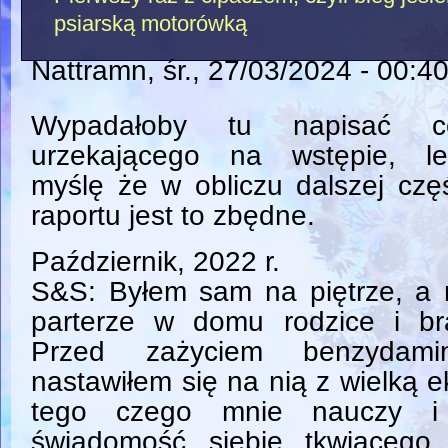
psiarską motorówką
Nattramn
, śr., 27/03/2024 - 00:4
Wypadałoby tu napisać c
urzekającego na wstępie, le
myślę że w obliczu dalszej czę
raportu jest to zbędne.
Październik, 2022 r.
S&S: Byłem sam na piętrze, a 
parterze w domu rodzice i bra
Przed zażyciem benzydamin
nastawiłem się na nią z wielką e
tego czego mnie nauczy i
świadomość siebie tkwiąceg