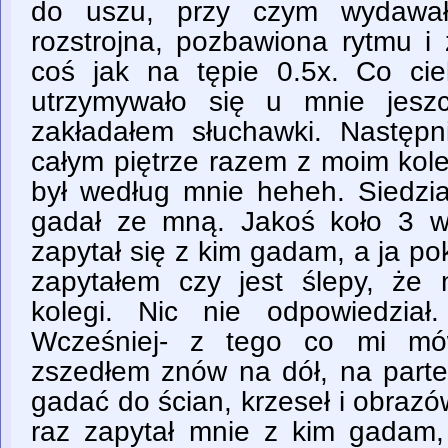
do uszu, przy czym wydawał
rozstrojna, pozbawiona rytmu i
coś jak na tępie 0.5x. Co ci
utrzymywało się u mnie jesz
zakładałem słuchawki. Następ
całym piętrze razem z moim kol
był według mnie heheh. Siedzia
gadał ze mną. Jakoś koło 3 w
zapytał się z kim gadam, a ja p
zapytałem czy jest ślepy, że
kolegi. Nic nie odpowiedział
Wcześniej- z tego co mi mów
zszedłem znów na dół, na parter
gadać do ścian, krzeseł i obrazó
raz zapytał mnie z kim gadam,