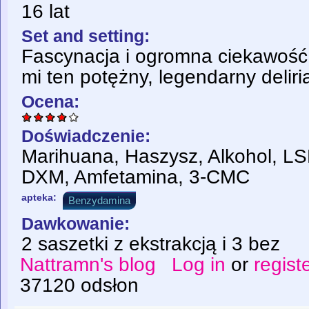
16 lat
Set and setting:
Fascynacja i ogromna ciekawość
mi ten potężny, legendarny deliri
Ocena:
Doświadczenie:
Marihuana, Haszysz, Alkohol, LS
DXM, Amfetamina, 3-CMC
apteka:
Benzydamina
Dawkowanie:
2 saszetki z ekstrakcją i 3 bez
Nattramn's blog
Log in
or
regist
37120 odsłon