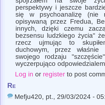
spojrzałem na swoje życi
perspektywy i jeszcze bardzi
się w psychoanalizę (nie m
opisywaną przez Fredua, Bec
innych, dzięki czemu zacz
bezsensu ludzkiego życia" że
rzecz ujmując to skupił
duchowym, przez właśnie 
swojego rodzaju "szczęście
wyczerpująco odpowiedzialem 
Log in
or
register
to post com
Re
Mefju420
, pt., 29/03/2024 - 05