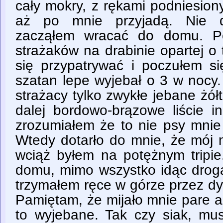
cały mokry, z rękami podniesion
aż po mnie przyjadą. Nie d
zacząłem wracać do domu. P
strażaków na drabinie opartej o
się przypatrywać i poczułem s
szatan lepe wyjebał o 3 w nocy.
strażacy tylko zwykłe jebane żółt
dalej bordowo-brązowe liście i
zrozumiałem że to nie psy mnie 
Wtedy dotarło do mnie, że mój 
wciąż byłem na potężnym tripi
domu, mimo wszystko idąc drogą,
trzymałem ręce w górze przez d
Pamiętam, że mijało mnie pare a
to wyjebane. Tak czy siak, musi