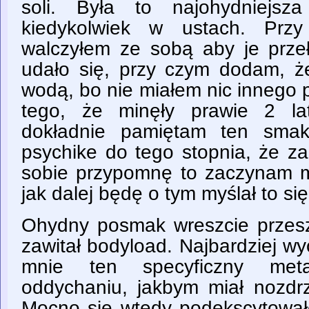
soli. Była to najohydniejsz
kiedykolwiek w ustach. Prz
walczyłem ze sobą aby je prze
udało się, przy czym dodam, że
wodą, bo nie miałem nic innego 
tego, że minęły prawie 2 la
dokładnie pamiętam ten sma
psychike do tego stopnia, że z
sobie przypomnę to zaczynam mi
jak dalej będę o tym myślał to si
Ohydny posmak wreszcie przesz
zawitał bodyload. Najbardziej w
mnie ten specyficzny meta
oddychaniu, jakbym miał nozdr
Mocno się wtedy podekscytowałe