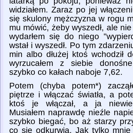
latarką po pokoju, ponieważ ni
widziałem. Zaraz po jej włącze
się skulony mężczyzna w rogu m
mu mówić, żeby wyszedł, ale nie
wydarłem się do niego "wypierd
wstał i wyszedł. Po tym zdarzen
min albo dłużej ktoś wchodził 
wyrzucałem z siebie donośne 
szybko co kałach naboje 7,62.
Potem (chyba potem*) zaczą
piętrze i włączać światła, a po
ktoś je włączał, a ja niewi
Musiałem naprawdę nieźle napier
szybko biegać, bo aż starzy prz
co się odkurwia. Jak tylko mnie 