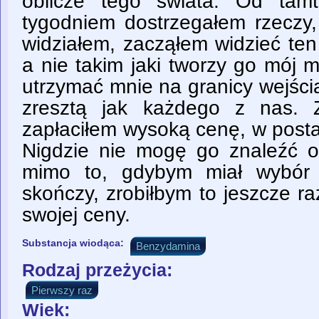
oblicze tego świata. Od tam
tygodniem dostrzegałem rzeczy,
widziałem, zacząłem widzieć ten 
a nie takim jaki tworzy go mój m
utrzymać mnie na granicy wejści
zresztą jak każdego z nas. 
zapłaciłem wysoką cenę, w posta
Nigdzie nie mogę go znaleźć o
mimo to, gdybym miał wybór i
skończy, zrobiłbym to jeszcze ra
swojej ceny.
Substancja wiodąca:
Benzydamina
Rodzaj przeżycia:
Pierwszy raz
Wiek: