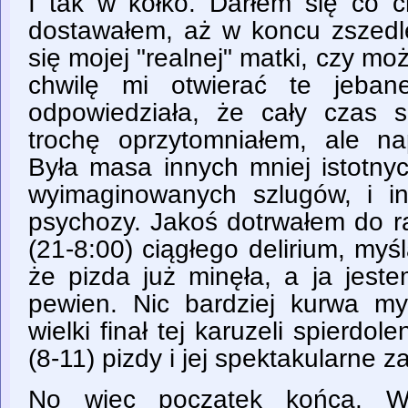
I tak w kółko. Darłem się co c
dostawałem, aż w koncu zszedl
się mojej "realnej" matki, czy mo
chwilę mi otwierać te jeba
odpowiedziała, że cały czas 
trochę oprzytomniałem, ale na
Była masa innych mniej istotny
wyimaginowanych szlugów, i i
psychozy. Jakoś dotrwałem do r
(21-8:00) ciągłego delirium, myśl
że pizda już minęła, a ja jest
pewien. Nic bardziej kurwa my
wielki finał tej karuzeli spierdol
(8-11) pizdy i jej spektakularne 
No więc początek końca. Ws