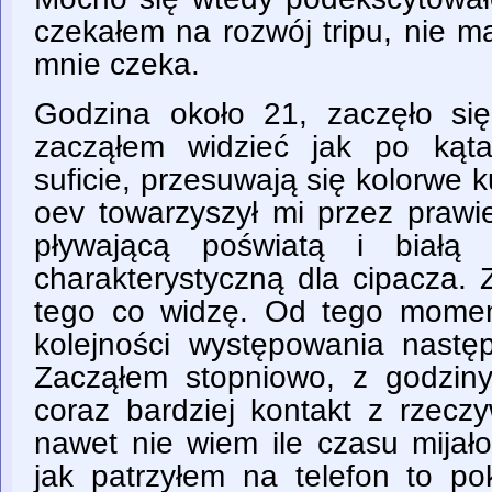
czekałem na rozwój tripu, nie m
mnie czeka.
Godzina około 21, zaczęło si
zacząłem widzieć jak po kąt
suficie, przesuwają się kolorwe k
oev towarzyszył mi przez prawi
pływającą poświatą i białą 
charakterystyczną dla cipacza. 
tego co widzę. Od tego momen
kolejności występowania nast
Zacząłem stopniowo, z godzin
coraz bardziej kontakt z rzecz
nawet nie wiem ile czasu mija
jak patrzyłem na telefon to po