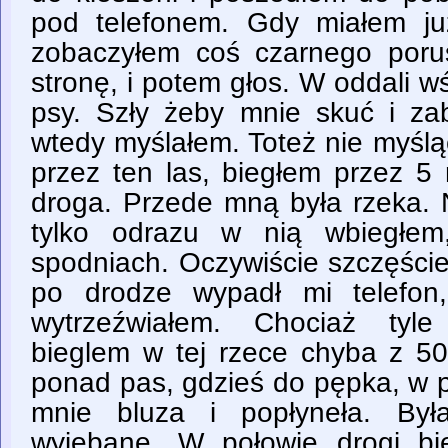
pod telefonem. Gdy miałem ju
zobaczyłem coś czarnego poru
stronę, i potem głos. W oddali 
psy. Szły żeby mnie skuć i za
wtedy myślałem. Toteż nie myślą
przez ten las, biegłem przez 5 
droga. Przede mną była rzeka. 
tylko odrazu w nią wbiegłem
spodniach. Oczywiście szczęście
po drodze wypadł mi telefon,
wytrzeźwiałem. Chociaż tyle
bieglem w tej rzece chyba z 
ponad pas, gdzieś do pępka, w p
mnie bluza i popłyneła. Był
wyjebane. W połowie drogi bi