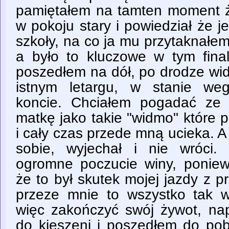
pamiętałem na tamten moment ż
w pokoju stary i powiedział że j
szkoły, na co ja mu przytaknałe
a było to kluczowe w tym fina
poszedłem na dół, po drodze wi
istnym letargu, w stanie weg
koncie. Chciałem pogadać ze 
matkę jako takie "widmo" które 
i cały czas przede mną ucieka. 
sobie, wyjechał i nie wróci
ogromne poczucie winy, ponie
że to był skutek mojej jazdy z pr
przeze mnie to wszystko tak 
więc zakończyć swój żywot, nap
do kieszeni i poszedłem do pobl