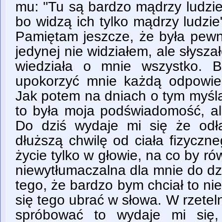
mu: "Tu są bardzo mądrzy ludzie, 
bo widzą ich tylko mądrzy ludzi
Pamiętam jeszcze, że była pewna
jedynej nie widziałem, ale słysza
wiedziała o mnie wszystko. By
upokorzyć mnie każdą odpowie
Jak potem na dniach o tym myśl
to była moja podświadomość, alb
Do dziś wydaje mi się że odł
dłuższą chwilę od ciała fizyczn
życie tylko w głowie, na co by r
niewytłumaczalna dla mnie do dz
tego, że bardzo bym chciał to nie
się tego ubrać w słowa. W rzetel
spróbować to wydaje mi się,