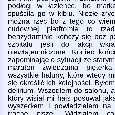
podłogi w łazience, bo matk
spuściła go w kiblu. Niezłe zry
można rzec bo z tego co wiem
cudownej platfromie to rza
benzydaminie kończy się bez p
szpitalu jeśli do akcji wkr
niewtajemniczone. Koniec koń
zapominając o sytuacji ze stary
maraton zwiedzania pięterka
wszystkie haluny, które wtedy m
się określić ich kolejności. Był
delirium. Wszedłem do salonu, 
który wisiał mi hajs posuwał jak
wyszedłem i powiedziałem na 
trochę ciszej. Widziałem ca