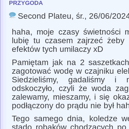
przygoda
Second Plateu
, śr., 26/06/202
haha, moje czasy świetności 
lubię tu czasem zajrzeć żeby 
efektów tych umilaczy xD
Pamiętam jak na 2 saszetkac
zagotować wodę w czajniku ele
Siedzieliśmy, gadaliśmy i 
odskoczyło, czyli że woda zag
zalewamy, mieszamy, i się okaz
podłączony do prądu nie był ha
Tego samego dnia, koledze wes
stado robaków chodzących po 