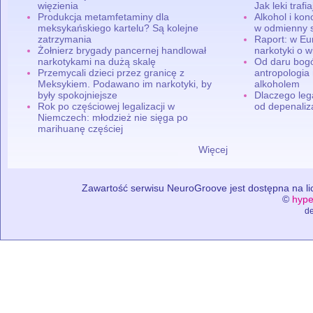
więzienia
Jak leki traf
Produkcja metamfetaminy dla
Alkohol i ko
meksykańskiego kartelu? Są kolejne
w odmienny 
zatrzymania
Raport: w Eu
Żołnierz brygady pancernej handlował
narkotyki o w
narkotykami na dużą skalę
Od daru bogó
Przemycali dzieci przez granicę z
antropologia
Meksykiem. Podawano im narkotyki, by
alkoholem
były spokojniejsze
Dlaczego leg
Rok po częściowej legalizacji w
od depenaliza
Niemczech: młodzież nie sięga po
marihuanę częściej
Więcej
Zawartość serwisu NeuroGroove jest dostępna na lic
©
hype
de