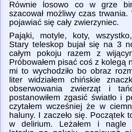
Równie losowo co w grze bin
szacował możliwy czas trwania.
pojawiać się cały zwierzyniec.
Pająki, motyle, koty, wszystko
Stary teleskop bujał się na 3 n
całym pokoju razem z wijący
Próbowałem pisać coś z kolegą na
mi to wychodziło bo obraz rozm
liter widziałem chińskie znacz
obserwowania zwierząt i tań
postanowiłem zgasić światło i p
czytałem wcześniej że w ciemn
haluny. I zaczeło się. Początek t
w delirium. Leżałem i nagle 