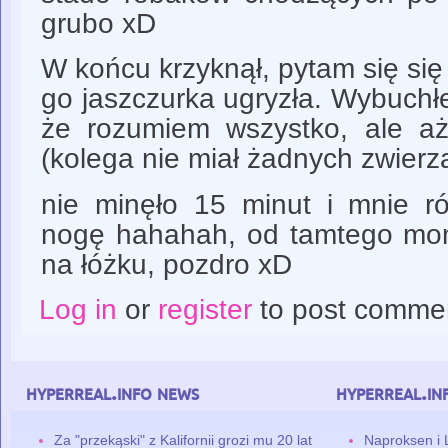
grubo xD
W końcu krzyknął, pytam się się 
go jaszczurka ugryzła. Wybuch
że rozumiem wszystko, ale a
(kolega nie miał żadnych zwier
nie minęło 15 minut i mnie r
nogę hahahah, od tamtego mo
na łóżku, pozdro xD
Log in
or
register
to post comme
hyperreal.info news
hyperreal.in
Za "przekąski" z Kalifornii grozi mu 20 lat
Naproksen i 