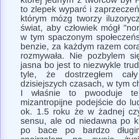
to zlepek wyparć i zaprzeczeń 
którym mózg tworzy iluzoryc
świat, aby człowiek mógł "no
w tym spaczonym społeczeńst
benzie, za każdym razem coraz 
rozmywała. Nie pozbylem się
jasna bo jest to niezwykle tru
tyle, że dostrzegłem ca
dzisiejszych czasach, w tym 
I właśnie to pwooduje te
mizantropijne podejście do lud
ok. 1.5 roku że w żadnej cz
sensu, ale od niedawna po ki
po bace po bardzo długim