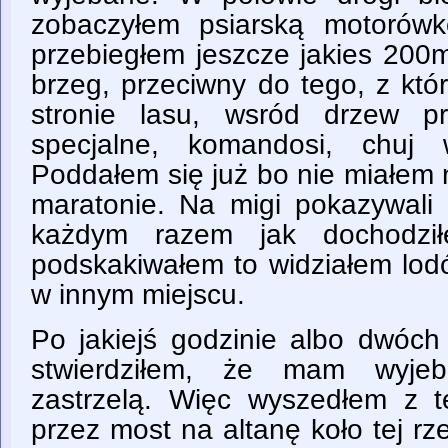
zobaczyłem psiarską motorówk
przebiegłem jeszcze jakies 200
brzeg, przeciwny do tego, z któ
stronie lasu, wsród drzew pr
specjalne, komandosi, chuj
Poddałem się już bo nie miałem 
maratonie. Na migi pokazywali
każdym razem jak dochodzi
podskakiwałem to widziałem lo
w innym miejscu.
Po jakiejś godzinie albo dwóch
stwierdziłem, że mam wyjeb
zastrzelą. Więc wyszedłem z 
przez most na altanę koło tej rze