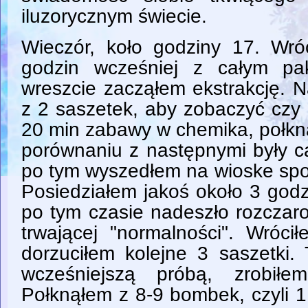
iluzorycznym świecie.
Wieczór, koło godziny 17. Wr
godzin wcześniej z całym pa
wreszcie zacząłem ekstrakcję. N
z 2 saszetek, aby zobaczyć czy 
20 min zabawy w chemika, połkn
porównaniu z następnymi były c
po tym wyszedłem na wioske spo
Posiedziałem jakoś około 3 godz
po tym czasie nadeszło rozczar
trwającej "normalności". Wró
dorzuciłem kolejne 3 saszetki.
wcześniejszą próbą, zrobiłe
Połknąłem z 8-9 bombek, czyli 