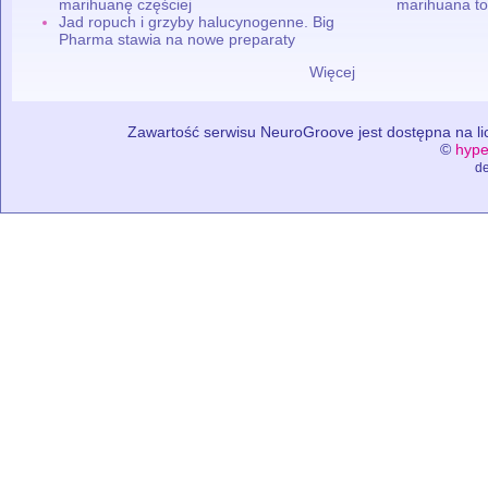
marihuanę częściej
marihuana to
Jad ropuch i grzyby halucynogenne. Big
Pharma stawia na nowe preparaty
Więcej
Zawartość serwisu NeuroGroove jest dostępna na lic
©
hype
de