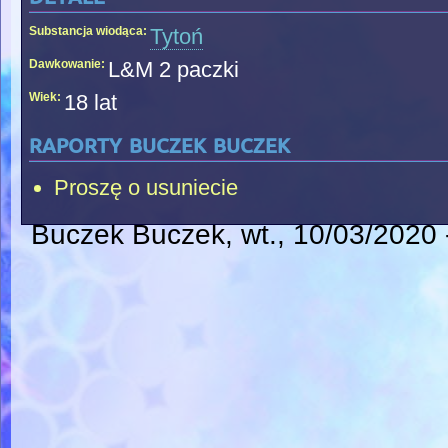
Substancja wiodąca:
Tytoń
Dawkowanie:
L&M 2 paczki
Wiek:
18 lat
raporty buczek buczek
Proszę o usuniecie
Buczek Buczek
, wt., 10/03/2020 