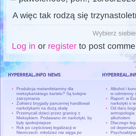
A więc tak rodzą się trzynastolet
Wybierz siebie
Log in
or
register
to post comme
hyperreal.info news
hyperreal.in
Produkcja metamfetaminy dla
Alkohol i ko
meksykańskiego kartelu? Są kolejne
w odmienny 
zatrzymania
Raport: w Eu
Żołnierz brygady pancernej handlował
narkotyki o w
narkotykami na dużą skalę
Od daru bogó
Przemycali dzieci przez granicę z
antropologia
Meksykiem. Podawano im narkotyki, by
alkoholem
były spokojniejsze
Dlaczego leg
Rok po częściowej legalizacji w
od depenaliza
Niemczech: młodzież nie sięga po
Psychoaktyw