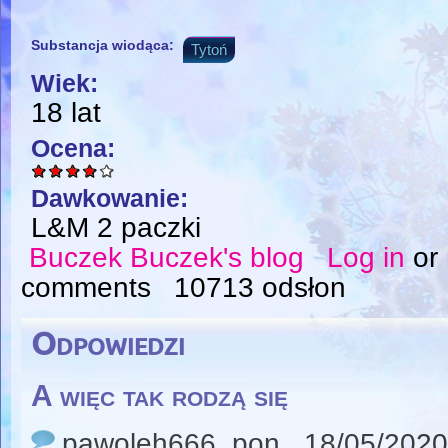
Substancja wiodąca:
Tytoń
Wiek:
18 lat
Ocena:
Dawkowanie:
L&M 2 paczki
Buczek Buczek's blog
Log in
or
comments
10713 odsłon
Odpowiedzi
A więc tak rodzą się
pawoleh666
, pon., 18/05/2020