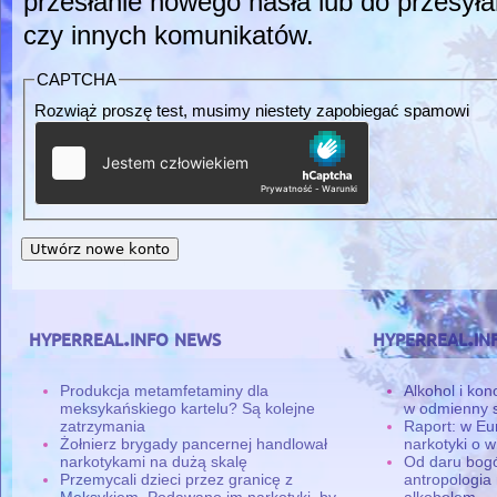
przesłanie nowego hasła lub do przesyła
czy innych komunikatów.
CAPTCHA
Rozwiąż proszę test, musimy niestety zapobiegać spamowi
hyperreal.info news
hyperreal.in
Produkcja metamfetaminy dla
Alkohol i ko
meksykańskiego kartelu? Są kolejne
w odmienny 
zatrzymania
Raport: w Eu
Żołnierz brygady pancernej handlował
narkotyki o w
narkotykami na dużą skalę
Od daru bogó
Przemycali dzieci przez granicę z
antropologia
Meksykiem. Podawano im narkotyki, by
alkoholem