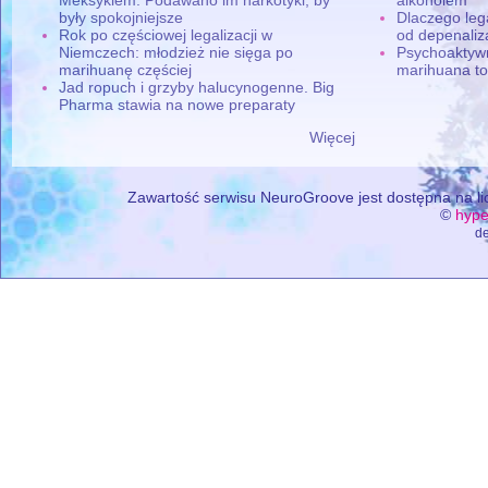
były spokojniejsze
Dlaczego leg
Rok po częściowej legalizacji w
od depenaliza
Niemczech: młodzież nie sięga po
Psychoaktyw
marihuanę częściej
marihuana to
Jad ropuch i grzyby halucynogenne. Big
Pharma stawia na nowe preparaty
Więcej
Zawartość serwisu NeuroGroove jest dostępna na lic
©
hype
de