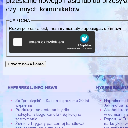
przesłanie nowego hasła lub do przesyła
czy innych komunikatów.
CAPTCHA
Rozwiąż proszę test, musimy niestety zapobiegać spamowi
hyperreal.info news
hyperreal.in
Za "przekąski" z Kalifornii grozi mu 20 lat
Naproksen i 
więzienia
Jak leki traf
Produkcja metamfetaminy dla
Alkohol i ko
meksykańskiego kartelu? Są kolejne
w odmienny 
zatrzymania
Raport: w Eu
Żołnierz brygady pancernej handlował
narkotyki o w
narkotykami na dużą skalę
Od daru bogó