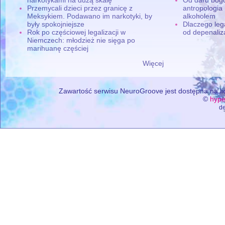
Przemycali dzieci przez granicę z
antropologia
Meksykiem. Podawano im narkotyki, by
alkoholem
były spokojniejsze
Dlaczego leg
Rok po częściowej legalizacji w
od depenaliza
Niemczech: młodzież nie sięga po
marihuanę częściej
Więcej
Zawartość serwisu NeuroGroove jest dostępna na lic
©
hype
de