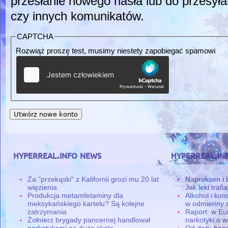
przesłanie nowego hasła lub do przesyła
czy innych komunikatów.
CAPTCHA
Rozwiąż proszę test, musimy niestety zapobiegać spamowi
hyperreal.info news
hyperreal.in
Za "przekąski" z Kalifornii grozi mu 20 lat
Naproksen i 
więzienia
Jak leki traf
Produkcja metamfetaminy dla
Alkohol i ko
meksykańskiego kartelu? Są kolejne
w odmienny 
zatrzymania
Raport: w Eu
Żołnierz brygady pancernej handlował
narkotyki o w
narkotykami na dużą skalę
Od daru bogó