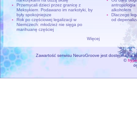
Przemycali dzieci przez granicę z
antropologia
Meksykiem. Podawano im narkotyki, by
alkoholem
były spokojniejsze
Dlaczego leg
Rok po częściowej legalizacji w
od depenaliza
Niemczech: młodzież nie sięga po
marihuanę częściej
Więcej
Zawartość serwisu NeuroGroove jest dostępna na lic
©
hype
de