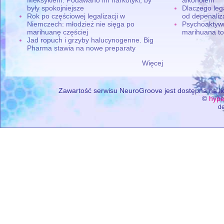
były spokojniejsze
Dlaczego leg
Rok po częściowej legalizacji w
od depenaliza
Niemczech: młodzież nie sięga po
Psychoaktyw
marihuanę częściej
marihuana to
Jad ropuch i grzyby halucynogenne. Big
Pharma stawia na nowe preparaty
Więcej
Zawartość serwisu NeuroGroove jest dostępna na lic
©
hype
de