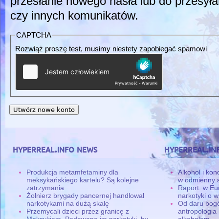
przesłanie nowego hasła lub do przesyła
czy innych komunikatów.
CAPTCHA
Rozwiąż proszę test, musimy niestety zapobiegać spamowi
hyperreal.info news
hyperreal.in
Produkcja metamfetaminy dla
Alkohol i ko
meksykańskiego kartelu? Są kolejne
w odmienny 
zatrzymania
Raport: w Eu
Żołnierz brygady pancernej handlował
narkotyki o w
narkotykami na dużą skalę
Od daru bogó
Przemycali dzieci przez granicę z
antropologia
Meksykiem. Podawano im narkotyki, by
alkoholem