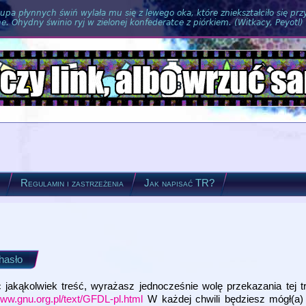
pa płynnych świń wylała mu się z lewego oka, które zniekształciło się pr
. Ohydny świnio ryj w zielonej konfederatce z piórkiem. (Witkacy, Peyotl)
?
Regulamin i zastrzeżenia
Jak napisać TR?
 hasło
ąc jakąkolwiek treść, wyrażasz jednocześnie wolę przekazania tej t
www.gnu.org.pl/text/GFDL-pl.html
W każdej chwili będziesz mógł(a