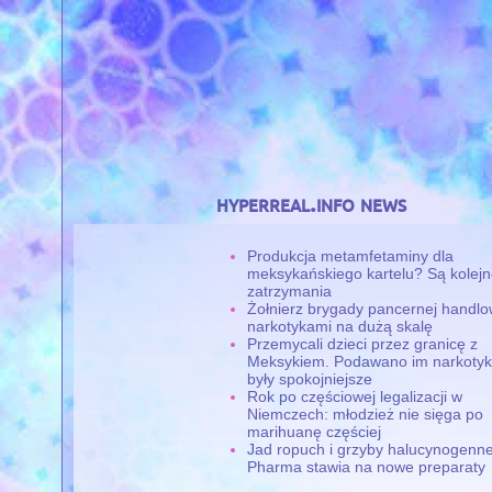
hyperreal.info news
Produkcja metamfetaminy dla
meksykańskiego kartelu? Są kolej
zatrzymania
Żołnierz brygady pancernej handlo
narkotykami na dużą skalę
Przemycali dzieci przez granicę z
Meksykiem. Podawano im narkotyki
były spokojniejsze
Rok po częściowej legalizacji w
Niemczech: młodzież nie sięga po
marihuanę częściej
Jad ropuch i grzyby halucynogenne
Pharma stawia na nowe preparaty