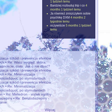
1 tydzień temu
Bardziej rozbuduj trip i co
4
months 1 tydzień temu
Ja również zniszczyłem sobie
psychikę DXM
4 months 2
tygodnie temu
oczywiście
5 months 1 tydzień
temu
izacja szkód i prewencja efektów
ch • Re: Wasz wygląd: skóra,
aznokcie, ciało. Jak o nie dbać?
izacja szkód i prewencja efektów
ch • Re: Minimalizacja
ejścia&quot; po stymulantach
izacja szkód i prewencja efektów
ch • Re: Minimalizacja
ejścia&quot; po stymulantach
n • Re: Mefedron - wątek ogólny
azepiny • Re: Benzodiazepiny -
anie
Więcej