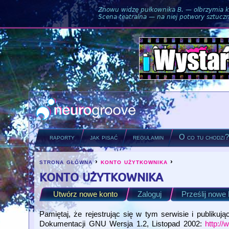
Znowu widzę pułkownika B. — olbrzymia ku
Scena teatralna — na niej potwory sztuczne
raporty
jak pisać
regulamin
O co tu chodzi
strona główna
›
konto użytkownika
›
you are here
konto użytkownika
Utwórz nowe konto
Zaloguj
Prześlij nowe
Primary tabs
(active tab)
Pamiętaj, że rejestrując się w tym serwisie i publikuj
Dokumentacji GNU Wersja 1.2, Listopad 2002:
http://