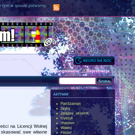
zy tym w sposób potworny.
Logowanie
Rejestracja
Szukaj
Formularz wyszukiwania
aktywni
PanSzaman
Gryby
Żelazny_aksamit
t.rydzyk
chacken
reści na Licencji Wolnej
Wawoj
) skasować swe własne
Filozof