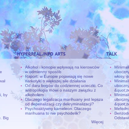
hyperreal.info arts
talk
Alkohol i konopie wpływają na kierowców
Minimal
ne
w odmienny sposób
uboczny
Raport: w Europie pojawiają się nowe
włosy, p
wał
narkotyki o większej sile działania
Minimal
Od daru bogów do codziennej ucieczki. Co
uboczny
antropologia mówi o naszym związku z
&quot;z
, by
alkoholem
Minimal
Dlaczego legalizacja marihuany jest lepsza
uboczny
od depenalizacji czy dekryminalizacji?
&quot;z
Psychoaktywny kameleon. Dlaczego
Mefedro
marihuana to nie psychodelik?
Benzodi
. Big
Odstawi
Więcej