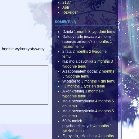
2137
Abli
Rexelder
komentują
Dzięki
1 month 3 tygodnie temu
Dałoby radę jeszcze w moim
raporcie zmienić?
2 months 1
tydzień temu
 i będzie wykorzystywany
2 lata
2 months 2 tygodnie
temu
r.i.p moja psychika
2 months 3
tygodnie temu
A zapomiałem dodać
2 months
3 tygodnie temu
W ogóle to
3 months 4 dni temu
.
3 months 1 tydzień temu
A konkretniej
3 months 4
tygodnie temu
Moje przemyślenia
4 months 5
dni temu
Moje przemyślenia
4 months 5
dni temu
60 % moich
psychodelicznych
4 months 1
tydzień temu
Fajny trip, jeśli chesz
4 months