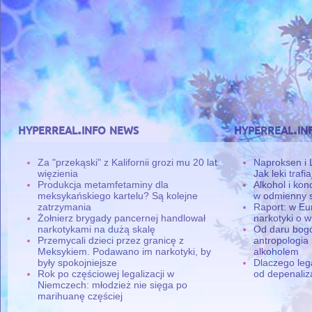
hyperreal.info news
hyperreal.in
Za "przekąski" z Kalifornii grozi mu 20 lat
Naproksen i 
więzienia
Jak leki traf
Produkcja metamfetaminy dla
Alkohol i ko
meksykańskiego kartelu? Są kolejne
w odmienny 
zatrzymania
Raport: w Eu
Żołnierz brygady pancernej handlował
narkotyki o w
narkotykami na dużą skalę
Od daru bogó
Przemycali dzieci przez granicę z
antropologia
Meksykiem. Podawano im narkotyki, by
alkoholem
były spokojniejsze
Dlaczego leg
Rok po częściowej legalizacji w
od depenaliza
Niemczech: młodzież nie sięga po
marihuanę częściej