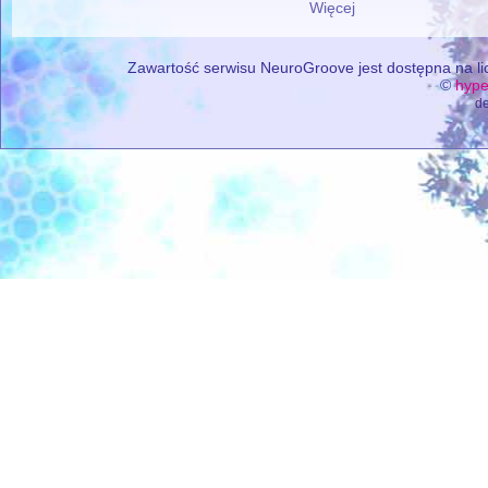
Więcej
Zawartość serwisu NeuroGroove jest dostępna na lic
©
hype
de